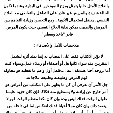
والعلاج الأمثل حاليا يتمثل بمزج النموذجين في البداية وعندما تكون
الحالة شديدة والمريض غير قادر على التفاعل والتعاطي مع العلاج
النفسي , يفضل استعمال الأدوية , ومع التحسن وزيادة التفاهم بين
المريض والطبيب يمكن بداية العلاج النفسي حيث يكون المرض
قادر “ياخذ ويعطي”.
ملاحظات للأهل والأصدقاء :
لا يؤثر الاكتئاب فقط على المصاب به إنما يمتد أثره ليشمل
المقربين منه سواء كانوا هل أو أصدقاء أو زملاء عمل,وسواء كنت
أما ,زوجة,أختا ,صديقة ,ابنة ….فلعل أول واهم ما تفعليه هو محاولة
فهم المرض وطبيعته وطبيعة علاجا ته.
جل الأمر أن تعرفي أن كل ما يظهر على المكتئب من أعراض هو
أمر خارج عن إرادته ولا يستطيع منه فكاكا فإن كان حزينا عابسا
طوال الوقت فذلك ليس بيده وإن كان نكدا معظم الوقت فهو لا
يقصد ذلك وان كان مملا أحيانا فذلك انعكاس لما في داخله من
ضجر أو سأم أو يأس, لا تلمه على أي من هذا فهو في غنى عن ذلك.