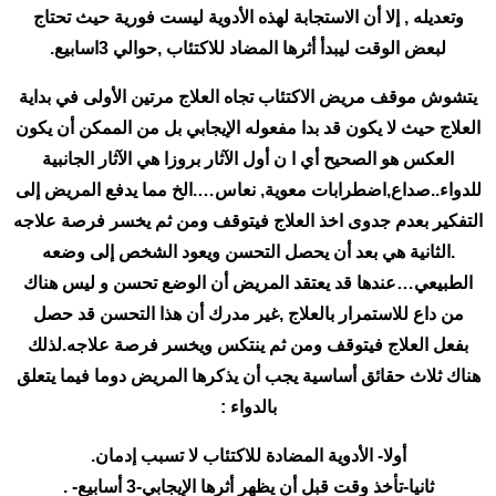
وتعديله , إلا أن الاستجابة لهذه الأدوية ليست فورية حيث تحتاج
لبعض الوقت ليبدأ أثرها المضاد للاكتئاب ,حوالي 3اسابيع.
يتشوش موقف مريض الاكتئاب تجاه العلاج مرتين الأولى في بداية
العلاج حيث لا يكون قد بدا مفعوله الإيجابي بل من الممكن أن يكون
العكس هو الصحيح أي ا ن أول الآثار بروزا هي الآثار الجانبية
للدواء..صداع,اضطرابات معوية, نعاس….الخ مما يدفع المريض إلى
التفكير بعدم جدوى اخذ العلاج فيتوقف ومن ثم يخسر فرصة علاجه
.الثانية هي بعد أن يحصل التحسن ويعود الشخص إلى وضعه
الطبيعي…عندها قد يعتقد المريض أن الوضع تحسن و ليس هناك
من داع للاستمرار بالعلاج ,غير مدرك أن هذا التحسن قد حصل
بفعل العلاج فيتوقف ومن ثم ينتكس ويخسر فرصة علاجه.لذلك
هناك ثلاث حقائق أساسية يجب أن يذكرها المريض دوما فيما يتعلق
بالدواء :
أولا- الأدوية المضادة للاكتئاب لا تسبب إدمان.
ثانيا-تأخذ وقت قبل أن يظهر أثرها الإيجابي-3 أسابيع- .