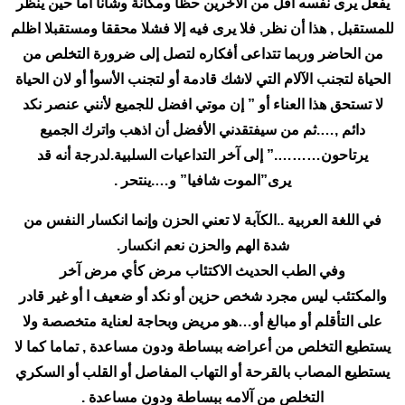
يفعل يرى نفسه اقل من الآخرين حظا ومكانة وشأنا أما حين ينظر
للمستقبل , هذا أن نظر, فلا يرى فيه إلا فشلا محققا ومستقبلا اظلم
من الحاضر وربما تتداعى أفكاره لتصل إلى ضرورة التخلص من
الحياة لتجنب الآلام التي لاشك قادمة أو لتجنب الأسوأ أو لان الحياة
لا تستحق هذا العناء أو ” إن موتي افضل للجميع لأنني عنصر نكد
دائم ,….ثم من سيفتقدني الأفضل أن اذهب واترك الجميع
يرتاحون……….” إلى آخر التداعيات السلبية.لدرجة أنه قد
يرى”الموت شافيا” و….ينتحر .
في اللغة العربية ..الكآبة لا تعني الحزن وإنما انكسار النفس من
شدة الهم والحزن نعم انكسار.
وفي الطب الحديث الاكتئاب مرض كأي مرض آخر
والمكتئب ليس مجرد شخص حزين أو نكد أو ضعيف ا أو غير قادر
على التأقلم أو مبالغ أو…هو مريض وبحاجة لعناية متخصصة ولا
يستطيع التخلص من أعراضه ببساطة ودون مساعدة , تماما كما لا
يستطيع المصاب بالقرحة أو التهاب المفاصل أو القلب أو السكري
التخلص من آلامه ببساطة ودون مساعدة .