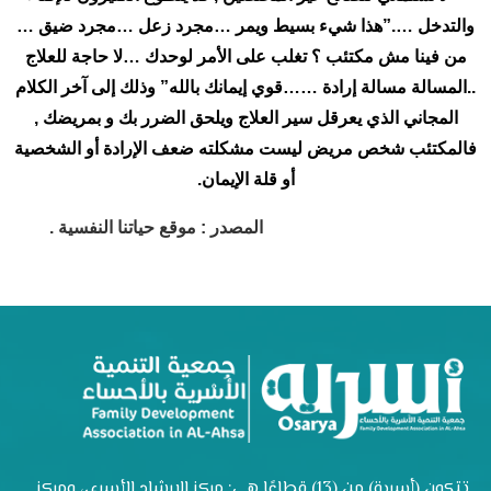
والتدخل ….”هذا شيء بسيط ويمر …مجرد زعل …مجرد ضيق …
من فينا مش مكتئب ؟ تغلب على الأمر لوحدك …لا حاجة للعلاج
..المسالة مسالة إرادة ……قوي إيمانك بالله” وذلك إلى آخر الكلام
المجاني الذي يعرقل سير العلاج ويلحق الضرر بك و بمريضك ,
فالمكتئب شخص مريض ليست مشكلته ضعف الإرادة أو الشخصية
أو قلة الإيمان.
المصدر : موقع حياتنا النفسية .
تتكون (أسرية) من (13) قطاعًا هي: مركز الإرشاد الأسري، ومركز