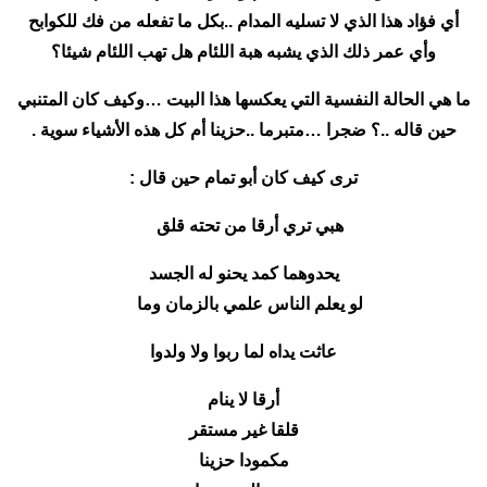
أي فؤاد هذا الذي لا تسليه المدام ..بكل ما تفعله من فك للكوابح
وأي عمر ذلك الذي يشبه هبة اللئام هل تهب اللئام شيئا؟
ما هي الحالة النفسية التي يعكسها هذا البيت …وكيف كان المتنبي
حين قاله ..؟ ضجرا …متبرما ..حزينا أم كل هذه الأشياء سوية .
ترى كيف كان أبو تمام حين قال :
هبي تري أرقا من تحته قلق
يحدوهما كمد يحنو له الجسد
لو يعلم الناس علمي بالزمان وما
عاثت يداه لما ربوا ولا ولدوا
أرقا لا ينام
قلقا غير مستقر
مكمودا حزينا