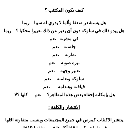
كيف يكون المكتئب ؟
هل يستشعر ضعفا وألما لا يدري له سببا .. ربما
هل يبدو ذلك في سلوكه دون أن يعبر عن ذلك تعبيرا محكيا ؟…ربما
في مشيته ..نعم
جلسته…نعم
نظرته …نعم
نبره صوته …نعم
تعبير وجهه …نعم
سلوكه وتعامله …نعم
قيافته وهندامه …. نعم
هل بإمكانه إخفاء بعض هذه المظاهر؟ …نعم ….كلها ؟لا.
الانتشار والكلفة :
ينتشر الاكتئاب كمرض في جميع المجتمعات وبنسب متفاوتة اقلها
في تايوان وكوريا 5% أكثرها في منطقتنا 19% .