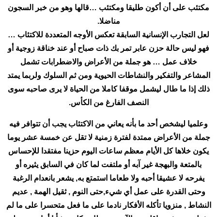
مكتئب على أن أكون طليقا ومكتئب …قالها وهو من خبر السجون
مناضلا.
لعل التجارب الإنسانية السابقة تعكس الأوجه المتعددة للاكتئاب …
فهو ليس حالة حزن عابر تمر بك ذات صباح أو عند خناقة زوجية أو
خلاف عمل … هو جملة من الأعراض والاضطرابات تشمل
المشاعر والتفكير والنشاطات الحيوية ومن ثم السلوك ولربما يمتد
ذلك إذا ما طال ليشمل موقفا كاملا من الحياة لا يرى صاحبه سوى
النصف الفارغ من الكأس.
وعلميا ليشخص أحد ما بأنه يعاني من الاكتئاب يجب أن تتوافر فيه
جملة من الأعراض ممتدة لفترة زمنية لا تقل عن خمسة عشر يوما
يكون خلاها كل الأيام معظم ساعات اليوم حزينا مفتقدا للإحساس
بالمتعة والبهجة غير آبه أو ملتفت لما كان في السابق يثيره أو
يفرحه لا عشيقا أحبه ولا طعاما استمتع به, يشعر بانعدام الرغبة
وحتى القدرة على عمل أي شيء,حتى النوم , ثقيل الهمة , عديم
النشاط , منزويا تأكله الأفكار نادما على ما فعل متحسرا على ما لم