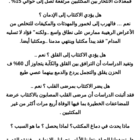
فمعدلات الانتحار بين المكتئبين مرتفعة تصل إلى حوالي 15% .
هل يؤدي الاكتئاب إلى الإدمان ؟
نعم … فالهرب إلى لخمور والمهدئات والمكيفات للتخلص من
الأعراض الرهيبة ممارس على نطاق واسع ..ولكنه” فؤاد لا تسليه
المدام” فقد يبدأ مكتئبا وينتهي مدمنا ..ومكتئبا أيضا.
هل يؤدي الاكتئاب إلى القلق ؟ نعم ..
وتفيد الدراسات أن الترافق بين القلق والكآبة يتجاوز أل 60% ف
الحزن يقلق والتجمل يردع والدمع بينهما عصي طيع
هل يضر الاكتئاب بمرضى القلب ؟ نعم ..
فقد أثبتت الدراسات أن مرضى القلب المصابون بالاكتئاب عرضة
للمضاعفات الخطيرة بما فيها الوفاة أربع مرات أكثر من غير
المكتئبين .
ماذا يحدث في دماغ المكتئب؟ لماذا يحصل ؟ ما هو السبب ؟
هل تضغطنا الحياة وتغلبنا الأيام , تحملنا مالا نطيق…فنفقد القدرة