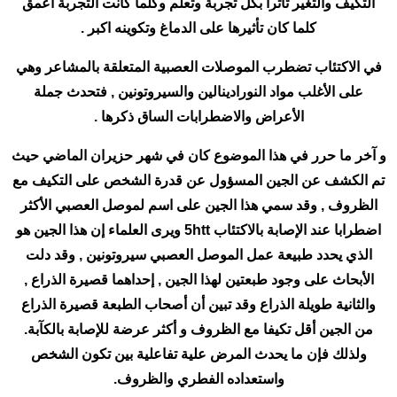
التكيف والتغير تأثرا بكل تجربة وتعلم وكلما كانت التجربة اعمق
كلما كان تأثيرها على الدماغ وتكوينه اكبر .
في الاكتئاب تضطرب الموصلات العصبية المتعلقة بالمشاعر وهي
على الأغلب مواد النورادينالين والسيروتونين , فتحدث جملة
الأعراض والاضطرابات الساق ذكرها .
و آخر ما حرر في هذا الموضوع كان في شهر حزيران الماضي حيث
تم الكشف عن الجين المسؤول عن قدرة الشخص على التكيف مع
الظروف , وقد سمي هذا الجين على اسم لموصل العصبي الأكثر
اضطرابا عند الإصابة بالاكتئاب 5htt ويرى العلماء إن هذا الجين هو
الذي يحدد طبيعة عمل الموصل العصبي سيروتونين , وقد دلت
الأبحاث على وجود طبعتين لهذا الجين , إحداهما قصيرة الذراع ,
والثانية طويلة الذراع وقد تبين أن أصحاب الطبعة قصيرة الذراع
من الجين أقل تكيفا مع الظروف و أكثر عرضة للإصابة بالكآبة.
ولذلك فإن ما يحدث المرض علية تفاعلية بين تكون الشخص
واستعداده الفطري والظروف.