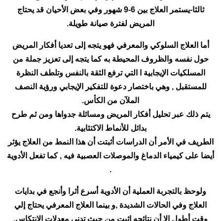
ثالثا-يستمر العلاج بين 6-9 شهور وفي بعض الأحيان قد يحتاج
المريض لفترة صيانة طويلة.
أما العلاج السلوكي والمعرفي فهو يتجه إلى تعديا أفكار المريض
حول نفسه والظروف المحيطة به كما يتجه إلى تعزيز جملة من
المسلكيات الإيجابية ا التي ترفع الثقة بالنفس وتلطف النظرة
للمستقبل , وهي باختصار دعوة للتفكير الإيجابي ورؤية النصف
الملآن من الكأس.
يتم ذلك عبر تحليل أفكار المريض ومسائلة جدواها ومن ثم طرح
بدائل للأنماط الاكتئابية.
الطريف في الأمر أن الدراسات أثبتت أن هذا النمط من العلاج يؤثر
أيضا على كيمياء الدماغ والموصلات العصبية فيه , كما تفعل الأدوية
.
ولوحظ بالتجربة العملية أن الأدوية أسرع أثرا وأنجع في بدايات
العلاج وفي الحالات الشديدة ,و بينما العلاج المعرفي يحتاج إلي
وقت أطول إلا أن نتائجه اثبت من حيث تدني معدلات الانتكاس.