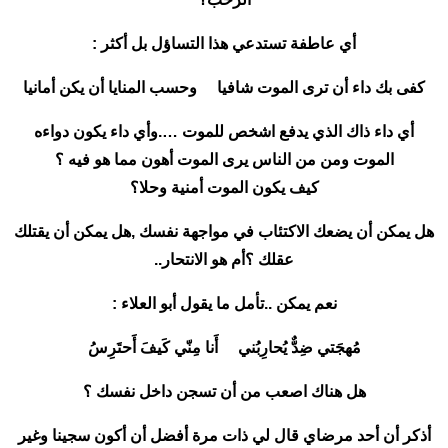
أي عاطفة تستدعي هذا التساؤل بل أكثر :
كفى بك داء أن ترى الموت شافيا وحسب المنايا أن يكن أمانيا
أي داء ذاك الذي يدفع اشخص للموت ….وأي داء يكون دواءه
الموت ومن من الناس يرى الموت أهون مما هو فيه ؟
كيف يكون الموت أمنية وحلا؟
هل يمكن أن يضعك الاكتئاب في مواجهة نفسك ,هل يمكن أن يقتلك
عقلك ؟أم هو الانتحار..
نعم يمكن ..تأمل ما يقول أبو العلاء :
مُهجَتي ضِدٌّ يُحارِبُني أَنا مِنّي كَيفَ أَحتَرِسُ
هل هناك اصعب من أن تسجن داخل نفسك ؟
أذكر أن أحد مرضاي قال لي ذات مرة أفضل أن أكون سجينا وغير