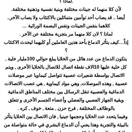
.لماذا ؟
لأن كلا منهما له جينات مختلفة وبنية نفسية وذهنية مختلفة.
أيضا .. قد يصاب أحد توأمين متماثلين بالاكتئاب ولا يصاب الآخر..
كلاهما بنفس الجينات ونفس البصمة الوراثية …
لماذا ؟ لان كلا منهما مر بتجربة مختلفة عن الآخر .
إذاً…كيف يتأثر الدماغ بأحد هذين العاملين أو كليهما ليحدث الاكتئاب
؟
يتكون الدماغ من عدد هائل من الخلايا يبلغ حوالي 100مليار خلية ,
كل خلية عليها 10الاف نقطة اتصال للاتصال بالخلايا الأخرى , ويتم
الاتصال بواسطة شعيرات عصبية تتواصل كيماويا عبر موصلات
عصبية , وهذه الموصلات, وهي مواد كيماوية , هي عصب الاتصالات
الدماغية والعصبية تنقل الرسائل بين مختلف المناطق الدماغية
وبقية الجهاز العصبي والعضلي وأعضاء الجسم الأخرى و تتعلق
بالوظائف المختلفة , فرح حزن , متعة , خوف , كره .
وفيما يتحدد عدد الخلايا وحجمها جينيا , فان الاتصال بين الخلايا يتأثر
بالبيئة والتجربة وهذا يعني أن الدماغ البشري في حالة متواصلة من