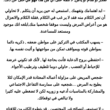
– ابد اهتمامك وتفهمك , استمعي له حين يريد أن يتكلم , لا تحاولي
أن تجر الكلام منه فقد لا ير غب في الكلام ,فقلة الكلام والانعزال
هو من أعراض المرض وليست موقفا شخصيا منك,ابلغه انك موجود
ومستعد للمساعدة.
– يسهب المكتئب في التركيز على مواطن ضعفه , ذكريه دائما
بمواطن قوته وبمواقف تمكن من مواجهتها و أثبت نفسه بها.
– احتفظي بروح الدعابة فأنت بحاجة لها , لأنك قد تكوني عرضة
للإحباط أو الغضب , حاولي دوما تلطيف وترطيب الأجواء.
-شجعي المريض على مزاولة أعماله المعتادة قدر الإمكان لئلا
يطيح به المرض …شجعيه على ممارسة التفاعل الاجتماعي
والمشاركة بالمناسبات أدعيه و زوريه لكن لا تضغطي عليه كثيرا
ولا تبالغي في توقعاتك.
– لا تستمعي لنصائح غير المختصين , قد يتطوع الكثيرون للإفتاء