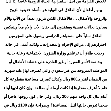
تخدش الكرامة من أجل استمرارية الحياة الزوجية خاصة إذا كان
بينهم أطفال لأن الطلاق في النهاية هو مأساة حقيقية للزوج
والزوجة والأطفال … فالأطفال اللذين يتربون بعيداً عن الأب والأم
يصابون بحالات نفسية ويفتقدون إلى حنان الأب والأم معاً وينعكس
الطلاق سلباً على مستواهم الدراسي ويسهل على المجرمين
اجترارهم إلى مزالق الإجرام والمخدرات .. ولذلك أتمنى في حالة
وحدث طلاق أن ترعاهم وزارة الشؤون الاجتماعية رعاية حانية
وخاصة الأسر الفقيرة أو غير القادرة على حضانة الأطفال أو
المواطنة المتزوجة من غير سعودي والتي يُصرف لها إعانة شهرية
من الضمان تُقدر بـ800 ريال وكذلك تُصرف مساعدة مقطوعة كل
عام لا أعرف مقدارها إذا كانت أرملة أو مطلقة، وإن كان لديها أبناء
أيتام ينال كل واحد منهم 300 ريال، وفي حال كون زوجها عاجزا أو
سجينا تدرس حالتها لنيل المساعدة؟ وبصراحة فإن 1100 ريال في