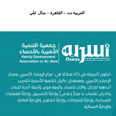
العربية نت – القاهرة – منال علي
تتكون (أسرية) من (13) قطاعًا هي: مركز الإرشاد الأسري، ومركز
الإصلاح الأسري، ومعهدان عاليان للتنمية الأسرية للتدريب
أحدهما للرجال، والآخر للنساء، وأربعة فروع، وأربعة أندية للبنات،
وناديان للشباب، و مركزٌ إعلاميٌّ، وإدارةٌ للتنسيق، وإدارةٌ للعمليات
المساندة، وإدارةٌ للشراكات، وإدارةٌ للتطوع، والإدارةُ المالية،
والإدارةُ النسائية .