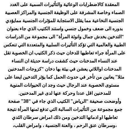
المعقدة كالاضطرابات الوعائية والتأثيرات السمية على الغدد
الصماء وخاصة المشرفة على الوظيفة الجنسية والمراكز العصبية
الجنسية النخاعية مما يقلل الاستجابة للمؤثرات الجنسية ممايؤدي
بدوره الى ضعف وخمول جنسي واستند الكتيب الذي جاء بعنوان
“التدخين بخدش جمال وانوثة المرأة” الى مجموعة من الدراسات
الطبية والعالمية التي تؤكد التأثيرات السلبية والمتعددة التي تنعكس
على المرأة جراء تعاطيها للدخان حيث ذكر الكتيب ان الخصوبة تقل
عند النساء المدخنات حيث كشفت دراسة حديثة ان النساء
المدخنات اواللاتي يعشن في بيئة بها دخان “كزوجات المدخنين
مثلا” يعانين من تأخر في حدوث الحمل كما يؤثر التدخين ايضا على
مستوى الخصوبة عند الرجال حيث وجد ان الحيوانات المنوية
للمدخنين اقل عددا وحركة عنها لدى غير المدخنين.
وأوضحت صحيفة “الرياض” الكتيب الذي جاء في “38” صفحة
جمع مجموعة من التأثيرات السالبة التي تدفع ثمنها المرأة نتيجة
تعاطيها او ادمانها التدخين ومن ذلك امراض سرطان الثدي
،وسرطان عنق الرحم ، والعنة الجنسية ، وامراض القلب،