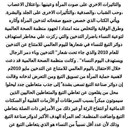
والتاثيرات الاخري على صوت المرأة وعينيها ،واعتلال الاعصاب
،وحب الشباب ،والصدفية ،والتأثيرات الاخرى على الجلد والبشرة.
ويأتي الكتاب الذي خصص جميع صفحاته لتدخين المرأة وآثاره
وطرق الوقاية والتخلص منه امتداد ا لجهود منظمة الصحة العالمية
لتوعية النساء باضرار التدخين والتي ركزت علي مخاطر استهداف
دوائر التبغ للنساء في شعارها لليوم العالمي للامتناع عن التدخين
للعام 2010 والذي جاء تحت شعار” التدخين وباء دمر الرجال
ويستهدف اليوم النساء” . وكانت منظمة الصحة العالمية قد دعت
خلال الاحتفال باليوم العالمي للامتناع عن التدخين مايو 2010م
لاهمية حماية المرأة من تسويق التبغ ومن التعرض لدخانه وقالت
إن دوائر صناعة التبغ تسعى بشدة ً إلى جذب متعاطين جدد ليحلوا
محل من يقلعون عن تعاطي التبغ والمتعاطين الحاليين الذين
سيموتون مبكراً بسبب السرطانات أو الأزمات القلبية أو السكتات
الدماغية أو انتفاخ الرئة أو غير ذلك من الأمراض ذات الصلة بتعاطي
التبغ.واضافت المنظمة: تُعد المرأة الهدف الأكبر لدوائرصناعة التبغ.
وذلك لأن عدد أقل نسبياً من النساء هو الذي يتعاطى التبغ عن