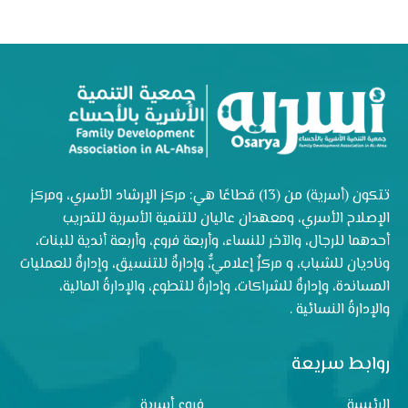
تتكون (أسرية) من (13) قطاعًا هي: مركز الإرشاد الأسري، ومركز
الإصلاح الأسري، ومعهدان عاليان للتنمية الأسرية للتدريب
أحدهما للرجال، والآخر للنساء، وأربعة فروع، وأربعة أندية للبنات،
وناديان للشباب، و مركزٌ إعلاميٌّ، وإدارةٌ للتنسيق، وإدارةٌ للعمليات
المساندة، وإدارةٌ للشراكات، وإدارةٌ للتطوع، والإدارةُ المالية،
والإدارةُ النسائية .
روابط سريعة
الرئيسة
فروع أسرية