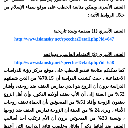
العنف الأسرى ويمكن متابعة الخطب على موقع سماء الإسلام من
خلال الروابط الآتية :
العنف الأسري (1) مقدمة ونبذة تاريخية
http://www.islamsky.net/speechesDetail.php?id=647
العنف الأسري (2) الاهتمام العالمي، ودوافعه
http://www.islamsky.net/speechesDetail.php?id=658
كما يمكنكم متابعة فيديو للخطب على موقع مركز رؤية للدراسات
الاجتماعية ، حيث كشفت الدراسة أن 70.15% من الذين شملتهم
الدراسة يرون أن الزوج هو الذي يمارس العنف ضد زوجته، وأشار
52% من العينة إلى أن الأب يعنف أولاده الذكور، وأن أهل الزوج
يعنفون الزوجة وأفاد 51% من المبحوثين بأن الحماة تعنف زوجات
الأبناء ، ويرى 24 % من العينة أن الزوجة تمارس العنف ضد زوجها
، ونسبة 23% من المبحوثين يرون أن الأم ترتكب أحد أساليب
العنف ضد أبنائها ذكوراً وإناثا، وخلصت نتائج الدراسة التي أعدها