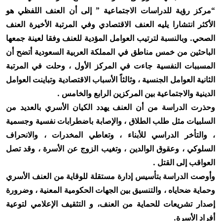
“مركز رؤية للدراسات الاجتماعية ” إلى أن العنف اللفظي هو
الأكثر انتشارا يليه العنف الاقتصادي وفي المرتبة الأخيرة العنف
الصحي. وبالنسبة لترتيب العوامل المؤدية للعنف وفقا لعينة جمعها
الباحثين من خمس مناطق في المملكة العربية السعودية أتضح أن
المسببات النفسية جاءت في المركز الأول ، وحلت في المرتبة
الثانية العوامل الجنسية ، وثالثاً الأسباب الاقتصادية وتباينت العوامل
الدينية والاجتماعية بين المركزين الرابع والخامس .
وحذرت الدراسة من أن العنف يهدد الكيان الأسري بالعديد من
السلبيات مثل طلب الطلاق ، والإصابة باضطرابات نفسية وجسمية
، والتأخر الدراسي للأبناء ، وتعاطي المخدرات ، والانحراف
السلوكي ، وعقوق الوالدين ، وتغيب الزوج عن الأسرة ، وقد تصل
العواقب إلى القتل .
وأوصت الدراسة بتأسيس إدارة مستقلة للوقاية من العنف الأسري
وحماية ضحاياه ، والتنسيق بين الجهات الحكومية المعنية ، وضرورة
إصدار تشريعات للحماية من العنف، و التثقيف الإعلامي لتوعية
أفراد الأسرة.