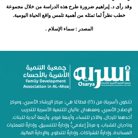
وقد رأى د. إبراهيم ضرورة طرح هذه الدراسة من خلال مجموعة
خطب نظراً لما تمثله من أهمية تلمس واقع الحياة اليومية.
المصدر : سماء الإسلام .
تتكون (أسرية) من (13) قطاعًا هي: مركز الإرشاد الأسري، ومركز
الإصلاح الأسري، ومعهدان عاليان للتنمية الأسرية للتدريب
أحدهما للرجال، والآخر للنساء، وأربعة فروع، وأربعة أندية للبنات،
وناديان للشباب، و مركزٌ إعلاميٌّ، وإدارةٌ للتنسيق، وإدارةٌ للعمليات
المساندة، وإدارةٌ للشراكات، وإدارةٌ للتطوع، والإدارةُ المالية،