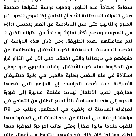
سعادة ونجاحاً عند البلوغ. وذكرت دراسة نشرتها صحيفة
ديلي تلغراف البريطانية الأحد أن الطفل إذا تعرض للضرب غير
المبرح والتأنيب حتى سن السادسة من العمر يتحسن أداؤه
في المدرسة ويصبح أكثر تفاؤلاً ونجاحاً من نظرائه الذين لا
تتم معاملتهم بهذه الطريقة.
ومن شأن هذه الدراسة أن
تغضب الجمعيات المناهضة لضرب الأطفال والمدافعة عن
حقوقهم في بريطانيا والتي أخفقت حتى الآن في انتزاع قرار
من الحكومة بمنع ضرب الأطفال. وقالت مارجوري غنو -وهي
أستاذة في علم النفس بكلية كالفين في ولاية ميشيغان
الأميركية حيث أعدت الدراسة- إن المزاعم التي قدمها
معارضون لضرب الأطفال ليست مقنعة، مشيرة إلى ضرورة
اللجوء إلى هذه الوسيلة أحياناً لمنع الطفل من التمادي في
تصرفاته المسيئة له ولغيره في المجتمع. وطلب من 179
مراهقا الإجابة على أسئلة عن عدد المرات التي تعرضوا فيها
للضرب عندما كانوا صغاراً ومتى كانت آخر مرة تعرضوا فيها
لذلك وما إذا كان ذلك قد دفعهم للتورط في أعمال عنف