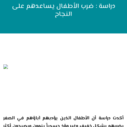
دراسة : ضرب الأطفال يساعدهم على
النجاح
أكدت دراسة أن الأطفال الذين يؤدبهم آباؤهم في الصغر
بضربهم بشكل خفيف وغير مؤذٍ جسدياً ينمون ويصبحون أكثر