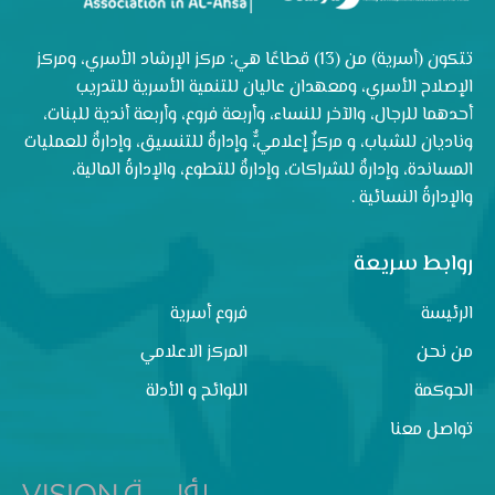
تتكون (أسرية) من (13) قطاعًا هي: مركز الإرشاد الأسري، ومركز
الإصلاح الأسري، ومعهدان عاليان للتنمية الأسرية للتدريب
أحدهما للرجال، والآخر للنساء، وأربعة فروع، وأربعة أندية للبنات،
وناديان للشباب، و مركزٌ إعلاميٌّ، وإدارةٌ للتنسيق، وإدارةٌ للعمليات
المساندة، وإدارةٌ للشراكات، وإدارةٌ للتطوع، والإدارةُ المالية،
والإدارةُ النسائية .
روابط سريعة
الرئيسة
فروع أسرية
من نحن
المركز الاعلامي
الحوكمة
اللوائح و الأدلة
تواصل معنا