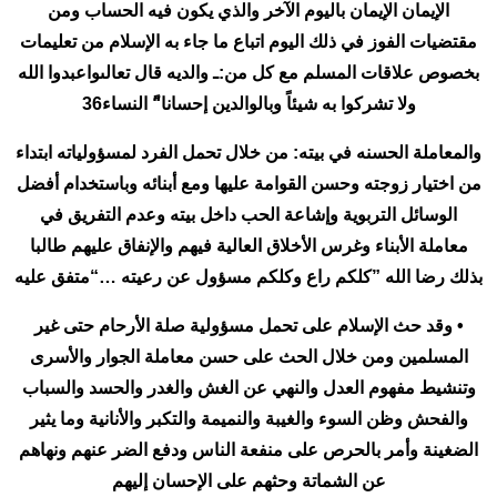
الإيمان الإيمان باليوم الآخر والذي يكون فيه الحساب ومن
مقتضيات الفوز في ذلك اليوم اتباع ما جاء به الإسلام من تعليمات
بخصوص علاقات المسلم مع كل من:ـ والديه قال تعالىواعبدوا الله
ولا تشركوا به شيئاً وبالوالدين إحسانا“ً النساء36
والمعاملة الحسنه في بيته: من خلال تحمل الفرد لمسؤولياته ابتداء
من اختيار زوجته وحسن القوامة عليها ومع أبنائه وباستخدام أفضل
الوسائل التربوية وإشاعة الحب داخل بيته وعدم التفريق في
معاملة الأبناء وغرس الأخلاق العالية فيهم والإنفاق عليهم طالبا
بذلك رضا الله ”كلكم راع وكلكم مسؤول عن رعيته …“متفق عليه
• وقد حث الإسلام على تحمل مسؤولية صلة الأرحام حتى غير
المسلمين ومن خلال الحث على حسن معاملة الجوار والأسرى
وتنشيط مفهوم العدل والنهي عن الغش والغدر والحسد والسباب
والفحش وظن السوء والغيبة والنميمة والتكبر والأنانية وما يثير
الضغينة وأمر بالحرص على منفعة الناس ودفع الضر عنهم ونهاهم
عن الشماتة وحثهم على الإحسان إليهم