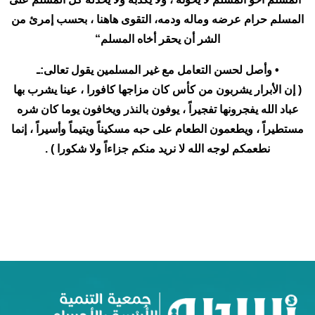
المسلم حرام عرضه وماله ودمه، التقوى هاهنا ، بحسب إمرئ من
الشر أن يحقر أخاه المسلم“
• وأصل لحسن التعامل مع غير المسلمين يقول تعالى:ـ
( إن الأبرار يشربون من كأس كان مزاجها كافورا ، عينا يشرب بها
عباد الله يفجرونها تفجيراً ، يوفون بالنذر ويخافون يوما كان شره
مستطيراً ، ويطعمون الطعام على حبه مسكيناً ويتيماً وأسيراً ، إنما
نطعمكم لوجه الله لا نريد منكم جزاءاً ولا شكورا ) .