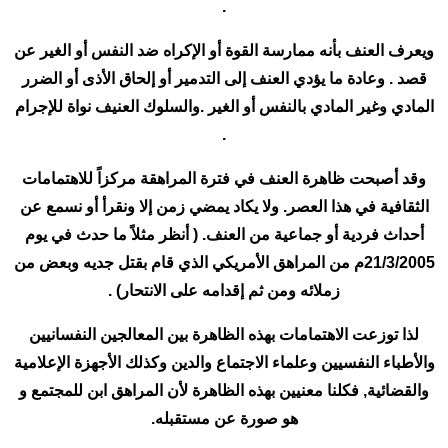
.
ويعرف العنف بأنه ممارسة القوة أو الإكراه ضد النفس أو الغير عن
قصد . وعادة ما يؤدي العنف إلى التدمير أو إلحاق الأذى أو الضرر
المادي وغير المادي بالنفس أو الغير .والسلوك العنيف نواة للإجرام
.
وقد أصبحت ظاهرة العنف في فترة المراهقة مركزاً للاهتمامات
الثقافية في هذا العصر. ولا يكاد يمضي زمن إلا ونقرأ أو نسمع عن
أحداث فردية أو جماعية من العنف. ( أنظر مثلاً ما حدث في يوم
21/3/2005م من المراهق الأمريكي الذي قام بقتل جديه وبعض من
زملائه ومن ثم إقدامه على الانتحار) .
لذا توزعت الاهتمامات بهذه الظاهرة بين المعالجين النفسانيين
والأطباء النفسيين وعلماء الاجتماع والدين وكذلك الأجهزة الإعلامية
والقضائية, فكلنا معنيين بهذه الظاهرة لأن المراهق ابن للمجتمع و
هو صورة عن مستقبله.