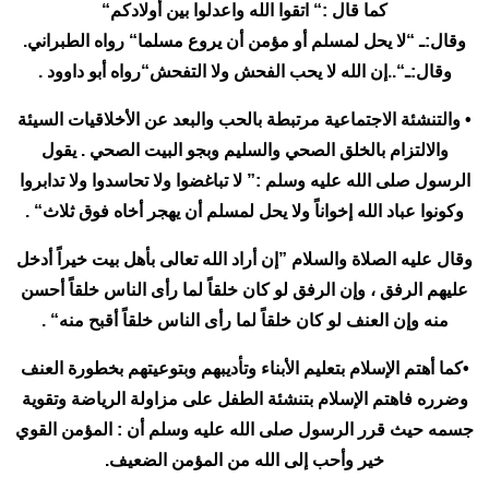
كما قال :“ اتقوا الله واعدلوا بين أولادكم“
وقال:ـ “لا يحل لمسلم أو مؤمن أن يروع مسلما“ رواه الطبراني.
وقال:ـ“..إن الله لا يحب الفحش ولا التفحش“رواه أبو داوود .
• والتنشئة الاجتماعية مرتبطة بالحب والبعد عن الأخلاقيات السيئة
والالتزام بالخلق الصحي والسليم وبجو البيت الصحي . يقول
الرسول صلى الله عليه وسلم :” لا تباغضوا ولا تحاسدوا ولا تدابروا
وكونوا عباد الله إخواناً ولا يحل لمسلم أن يهجر أخاه فوق ثلاث“ .
وقال عليه الصلاة والسلام ”إن أراد الله تعالى بأهل بيت خيراً أدخل
عليهم الرفق ، وإن الرفق لو كان خلقاً لما رأى الناس خلقاً أحسن
منه وإن العنف لو كان خلقاً لما رأى الناس خلقاً أقبح منه“ .
•كما أهتم الإسلام بتعليم الأبناء وتأديبهم وبتوعيتهم بخطورة العنف
وضرره فاهتم الإسلام بتنشئة الطفل على مزاولة الرياضة وتقوية
جسمه حيث قرر الرسول صلى الله عليه وسلم أن : المؤمن القوي
خير وأحب إلى الله من المؤمن الضعيف.