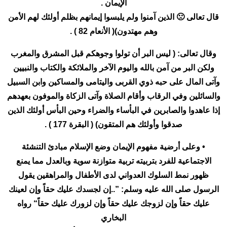
الإيمان .
قال تعالى 🙁 الذين آمنوا ولم يلبسوا إيمانهم بظلم أولئك لهم الأمن
وهم مهتدون)( الأنعام 82 ) .
وقال تعالى: ( ليس البر أن تولوا وجوهكم قبل المشرق والمغرب
ولكن البر من آمن بالله واليوم الآخر والملائكة والكتاب والنبيين
وآتى المال على حبه ذوي القربى واليتامى والمساكين وابن السبيل
والسائلين وفي الرقاب وأقام الصلاة وآتى الزكاة والموفون بعهدهم
إذا عاهدوا والصابرين في البأساء والضراء وحين البأس أولئك الذين
صدقوا وأولئك هم المتقون) ( البقرة 177 ) .
• وعلى أرضية مفهوم الإيمان وضع الإسلام مبادئ التنشئة
الاجتماعية للفرد بتربيته تربية متوازنة سوية وبالعدل مما يمنع
ظهور نمط السلوك العدواني لدى الأطفال والمراهقين يقول
الرسول صلى الله عليه وسلم: ”..إن لجسدك عليك حقاً وإن لعينك
عليك حقاً وإن لزوجك عليك حقاً وإن لزورك عليك حقاً“ رواه
البخاري