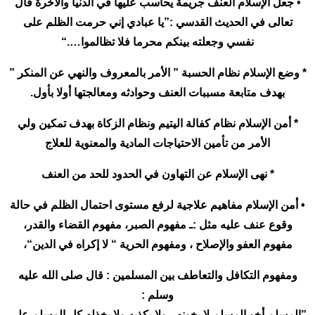
• جعل الإسلام العنف جريمة يحاسب عليها في الدنيا والآخرة قال
تعالى في الحديث القدسي :”يا عبادي إني حرمت الظلم على
نفسي وجعلته بينكم محرما فلا تظالموا….“
* وضع الإسلام نظام الحسبة ” الأمر بالمعروف والنهي عن المنكر ”
بهدف متابعة مسببات العنف وحوادثه ومعالجتها أولا بأول.
* أمن الإسلام نظام كفالة اليتيم ونظام الزكاة بهدف تمكين ولي
الأمر من تأمين الاحتياجات المادية والمعنوية للعلاج
* نهى الإسلام عن التهاون في الحدود للحد من العنف
• أمن الإسلام مفاهيم علاجية لرفع مستوى احتمال الظلم في حالة
وقوع عنف عليه مثل :ـ مفهوم الصبر، مفهوم القضاء والقدر،
مفهوم العفو والإصلاح ، ومفهوم الحرية “ لا إكراه في الدين“،
ومفهوم التكافل والتعاطف بين المسلمين : قال صلى الله عليه
وسلم :
”المسلم أخو المسلم لا يخونه ، ولا يكذبه ولا يخذله كل المسلم على