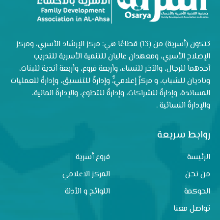
تتكون (أسرية) من (13) قطاعًا هي: مركز الإرشاد الأسري، ومركز
الإصلاح الأسري، ومعهدان عاليان للتنمية الأسرية للتدريب
أحدهما للرجال، والآخر للنساء، وأربعة فروع، وأربعة أندية للبنات،
وناديان للشباب، و مركزٌ إعلاميٌّ، وإدارةٌ للتنسيق، وإدارةٌ للعمليات
المساندة، وإدارةٌ للشراكات، وإدارةٌ للتطوع، والإدارةُ المالية،
والإدارةُ النسائية .
روابط سريعة
الرئيسة
فروع أسرية
من نحن
المركز الاعلامي
الحوكمة
اللوائح و الأدلة
تواصل معنا