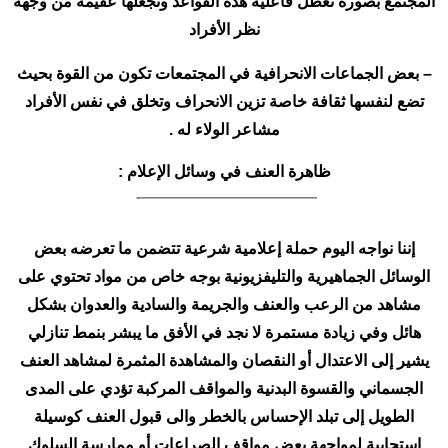
المجتمع بصورة تعطل فاعلية هذه القواعد وتجعلها عقيمة من وجهة
نظر الأفراد
– بعض الجماعات الانحرافية في المجتمعات تكون من القوة بحيث
تضع لنفسها ثقافة خاصة تزين الانحراف وتخلق في نفس الأفراد
مشاعر الولاء له .
ظاهرة العنف في وسائل الإعلام :
———————————-
إننا نواجه اليوم حملة إعلامية شرعية تتضمن ما تعرضه بعض
الوسائل الجماهيرية والتليفزيونية بوجه خاص من مواد تحتوي على
مشاهد من الرعب والعنف والجريمة والسادية والعدوان بشكل
هائل وفي زيادة مستمرة لا نجد في الأفق ما يبشر بنمط تنازلي
يشير إلى الاعتدال أو النقصان والمشاهدة المثمرة لمشاهد العنف
الجسماني والقسوة البدنية والمواقف المركبة تؤدي على المدى
الطويل إلى تبلد الإحساس بالخطر والى قبول العنف كوسيلة
استجابية لمواجهة بعض مواقف الصراعات أو ممارسة السلوك