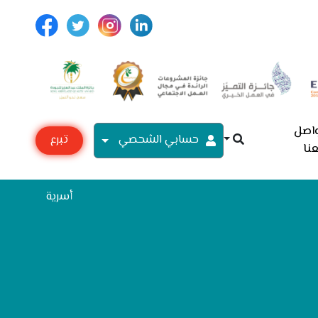
اصل
حسابي الشحصي
تبرع
نا
مع
أسرية