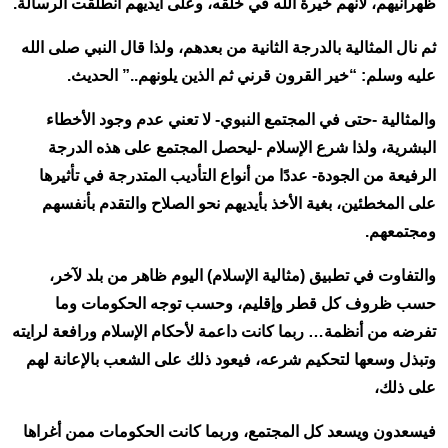
ظهرانيهم، لأنهم خيرة الله في خلقه، وعلى أيديهم انطلقت الرسالة.
ثم نال المثالية بالدرجة الثانية من بعدهم، ولذا قال النبي صلى الله
عليه وسلم: “خير القرون قرني ثم الذين يلونهم..” الحديث.
والمثالية -حتى في المجتمع النبوي- لا تعني عدم وجود الأخطاء
البشرية، ولذا شرع الإسلام -ليحصل المجتمع على هذه الدرجة
الرفيعة من الجودة- عددًا من أنواع التأديب المتدرجة في تأثيرها
على المخطئين، بغية الأخذ بأيديهم نحو الصلاح والتقدم بأنفسهم
ومجتمعهم.
والتفاوت في تطبيق (مثالية الإسلام) اليوم ظاهر من بلد لآخر،
حسب ظروف كل قطر وإقليم، وحسب توجه الحكومات وما
تفرضه من أنظمة… ربما كانت داعمة لأحكام الإسلام ورافعة لرايته
وتبذل وسعها لتحكيم شرعه، فيعود ذلك على الشعب بالإعانة لهم
على ذلك،
فيسعدون ويسعد كل المجتمع، وربما كانت الحكومات ممن أغراها