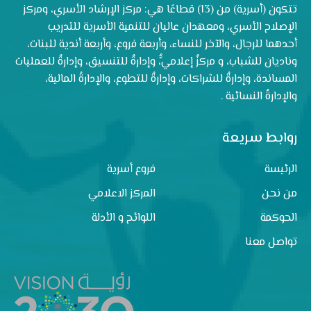
تتكون (أسرية) من (13) قطاعًا هي: مركز الإرشاد الأسري، ومركز
الإصلاح الأسري، ومعهدان عاليان للتنمية الأسرية للتدريب
أحدهما للرجال، والآخر للنساء، وأربعة فروع، وأربعة أندية للبنات،
وناديان للشباب، و مركزٌ إعلاميٌّ، وإدارةٌ للتنسيق، وإدارةٌ للعمليات
المساندة، وإدارةٌ للشراكات، وإدارةٌ للتطوع، والإدارةُ المالية،
والإدارةُ النسائية .
روابط سريعة
الرئيسة
فروع أسرية
من نحن
المركز الاعلامي
الحوكمة
اللوائح و الأدلة
تواصل معنا