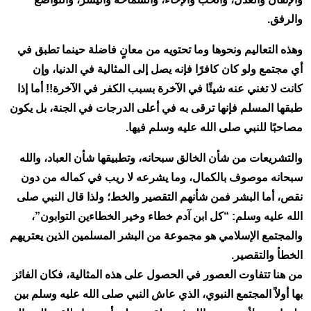
والرفق.
وهذه التعاليم ونحوها وما تحتويه من معانٍ فاضلة حينما تطبق في
أي مجتمع ولو كان كافرًا فإنه يصل إلى المثالية في الدنيا، وإن
كانت لا تغني عنه شيئًا في الآخرة بسبب الكفر في الآخرة!! أما إذا
طبقها المسلم فإنها ترقى به في أعلى الدرجات في الجنة، بل يكون
مصاحبًا للنبي صلى الله عليه وسلم فيها.
والتشريعات من شأن الخالق سبحانه، وتطبيقها شأن العباد، والله
سبحانه موصوف بالكمال، وما يشرعه لا ريب في كماله من دون
نقص، أما البشر فمن شأنهم التقصير والخط؛ ولذا قال النبي صلى
الله عليه وسلم: “كل ابن آدم خطاء وخير الخطاءين التوابون”،
والمجتمع الإسلامي هو مجموعة من البشر المسلمين الذين يعتريهم
الخطأ والتقصير.
من هنا تتفاوت العصور في الحصول على هذه المثالية، فكان الفائز
بها أولاً المجتمع النبوي، الذي عاش النبي صلى الله عليه وسلم بين