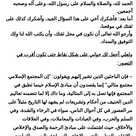
الحمد لله، والصلاة والسلام على رسول الله، وعلى آله وصحبه
أجمعين.
أما بعد: فأشكرك أخي على هذا السؤال الجيد، وأشكرك كذلك على
ثقتك في موقعنا،
وأرجو الله تعالى أن نكون في محل ثقتك، وأن يكتب الله لنا ولك
التوفيق والسداد.
ولعلي أجعل لك جوابي على شكل نقاط حتى تكون أقرب في
التصور:
– فإن الباحثين الذين تشير إليهم ويقولون: “إن المجتمع الإسلامي
مجتمع مثالي” إنما يقصدون أن مبادئ الإسلام حينما تطبق في
المجتمع فإنها تصل به إلى المثالية، وما ذاك إلا لما تتضمنه تعاليم
الدين الحنيف من أحكام وتشريعات لم يشهد لها التاريخ مثيلاً على
مر العصور في كل أحوال الناس، سواء في الرخاء والشدة، وفي
السلم والحرب، وفي العبادات والمعاملات، وفي العلاقات
والأخلاق، حيث اشتملت على مبادئ الرحمة والصدق والإخلاص
والإتقان والعدل، والحب والإخاء، والسماحة واليسر، والتواضع