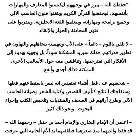
“حفظك الله – يبرز في توجيههم ليكتسبوا المعارف والمهارات
بأنفسهم، فيحفظوا القرآن الكريم ويتقنوا فنون الحاسب الآلي
وجميع برامجه ومهاراته، ويتعلموا اللغة الانجليزية، ويتدربوا على
فنون المحادثة والحوار والإلقاء.
– لا تلقي باللوم – دائماً – على الأب وتتهمينه بتجاهلهم والتهاون في
تطوير قدراتهم، فذلك سيزيد المشكلة سوءاً، بل وجهيه بهدوء إلى
الأفكار التي تقترحينها، وتناقشي معه حول الأساليب الأخرى
الممكنة فذلك أجدى وأنفع.
– شجعيهم على فعل أشياء تعتقدين انه ليس باستطاعتهم فعلها
وستفاجئك النتائج كتأليف القصص وكتابة الشعر وصيانة الحاسب
الآلي وطرح آرائهم في الصحف والمنتديات وتلخيص الكتب وإجراء
البحوث.. ونحو ذلك كثير.
– اعلمي أن الإمام البخاري والإمام أحمد بن حنبل – رحمهما الله –
قد فقدا والديهما منذ صغرهما فتلقفتهما يد الأم الحانية التي عرفت