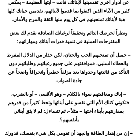
عن أدوار أخرى تقدمينها لأبنائك، فأنت – أيتها العظيمة – بعكس
كثير من الآباء الذين اكتفوا بما قدموا لأبنائهم، تقدمين حياتك كلها
هبة لأبنائك تمنحينهم في كل يوم منها الثقة والمرح والأمان.
ونظراً لحرصك الدائم وتحقيقاً لرغباتك الصادقة نقدم لك بعض
المقترحات العملية في تنمية قدرات أبنائك ومهاراتهم:
– جميل أن تمنحيهم الحب والحنان، لكن حذار من الدلال المفرط
والعطاء السلبي، فموافقتهم على جميع رغباتهم وطلباتهم دون
التأكد من فائدتها وجدواها يعد مزلقاً خطيراً وانحرافاً واضحاً عن
جادة الصواب.
– إياك ومعاقبتهم سواء بالكلام – وهو الأقسى – أو بالضرب،
فتكوني كتلك الأم التي تقسو على أبنائها وتحط كثيراً من قدرهم
بمقارنتهم بأبناء أختها – مثلاً -، ثم تتساءل: لم لا يثق أبنائي
بأنفسهم؟.
– إن من إهدار الطاقة والجهد أن تقومي بكل شيء بنفسك، فدورك