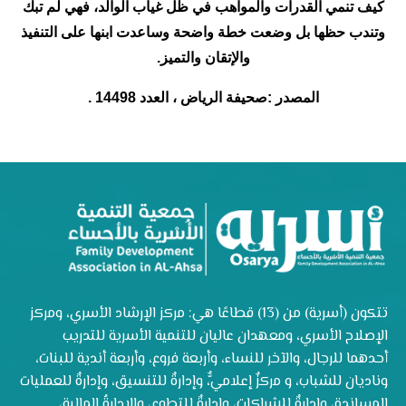
كيف تنمي القدرات والمواهب في ظل غياب الوالد، فهي لم تبك
وتندب حظها بل وضعت خطة واضحة وساعدت ابنها على التنفيذ
والإتقان والتميز.
المصدر :صحيفة الرياض ، العدد 14498 .
تتكون (أسرية) من (13) قطاعًا هي: مركز الإرشاد الأسري، ومركز
الإصلاح الأسري، ومعهدان عاليان للتنمية الأسرية للتدريب
أحدهما للرجال، والآخر للنساء، وأربعة فروع، وأربعة أندية للبنات،
وناديان للشباب، و مركزٌ إعلاميٌّ، وإدارةٌ للتنسيق، وإدارةٌ للعمليات
المساندة، وإدارةٌ للشراكات، وإدارةٌ للتطوع، والإدارةُ المالية،