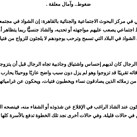
ضغوط.. وآمال معلقة .
في مركز البحوث الاجتماعية والجنائية بالقاهرة: إن الشواذ في مجتمعنا
جتماعي يصعب عليهم مواجهته أو تحديه، والشاذ جنسيًّا ربما يتظاهر أ
الشواذ في البلاد التي تسمح وترحب بوجودهم لا يلجئون للزواج من فتيات 
جال كان لديهم إحساس واشتياق وجاذبية تجاه الرجال قبل أن يتزوجوا 
ئه تقريبًا قد تزوجوا وهو لم يزل دون سبب واضح عازبًا ووحيدًا يحارب 
ور من زملائه الذين يصادقون نساء ويخطبون فتيات، ويحكون عن غرامياته
يكون عند الشاذ الراغب في الإقلاع عن شذوذه أو الشفاء منه، فينصحه 
لكن في حالات قليلة. وفي حالات أخرى نجد تلك الخطوة تدفع بالأسرة كله