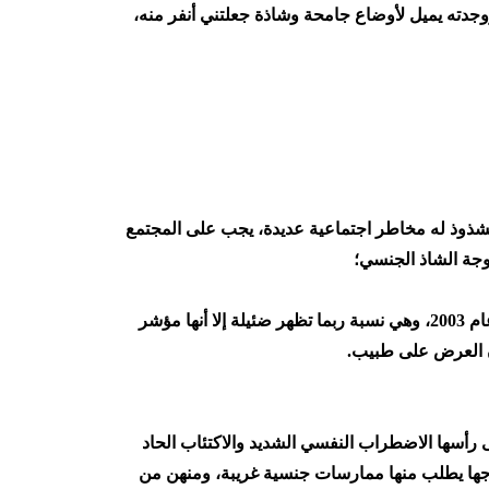
ووجدته يميل لأوضاع جامحة وشاذة جعلتني أنفر منه،
 الشذوذ له مخاطر اجتماعية عديدة، يجب على المجتمع
زوجة الشاذ الجنسي؛
فنسبة 1 : 8 من زوجات الشواذ مارسن الجنس مع رجال غير أزواجهن، وذلك نسبة لمسح بحثي قامت به الجامعة اللبنانية عام 2003، وهي نسبة ربما تظهر ضئيلة إلا أنها مؤشر
ن العرض على طبيب.
 رأسها الاضطراب النفسي الشديد والاكتئاب الحاد
جها يطلب منها ممارسات جنسية غريبة، ومنهن من