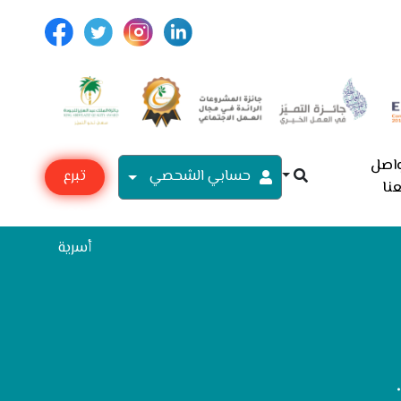
اصل
حسابي الشحصي
تبرع
نا
مع
أسرية