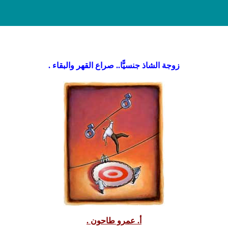
زوجة الشاذ جنسيًّا.. صراع القهر والبقاء .
أ. عمرو طاحون .