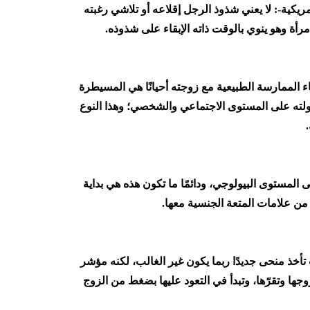
يكية-: لا يعني شذوذ الرجل إقلاعه أو تلاشي رغبته
رأة وهو ينوي بالوقت ذاته الإبقاء على شذوذه.
ناء الممارسة الطبيعية مع زوجته أحيانًا هي المسيطرة
جولته على المستوى الاجتماعي والشخصي؛ وهذا النوع
لمستوى البيولوجي، ودائمًا ما تكون هذه هي بداية
 من علامات المتعة الجنسية معها.
تأخذ منحى جديدًا ربما يكون غير الغالب، لكنه مؤشر
ها وتقرّها، وتبدأ في التعود عليها بضغط من الزوج