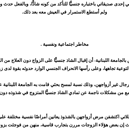
 إحدى صديقاتي باختباره جنسيًّا للتأكد من كونه شاذًّا، وبالفعل حدث 
ولم أستطع الاستمرار في العيش معه بعد ذلك.
مخاطر اجتماعية ونفسية .
لجامعة اللبنانية- أن إقبال الشاذ جنسيًّا على الزواج دون العلاج من
لتوعية تجاهها، وعلى رأسها الانحراف الجنسي الوارد حدوثه بقوة لدى 
تمع من مشكلات ناجمة عن تمادي الشاذ جنسيًّا المتزوج في شذوذه دو
للاتي اكتشفن مرض أزواجهن بالشذوذ يعانين أمراضًا نفسية مختلفة على
ث إن بعض هؤلاء الزوجات مررن بتجارب قاسية، منهن من فوجئت بزو