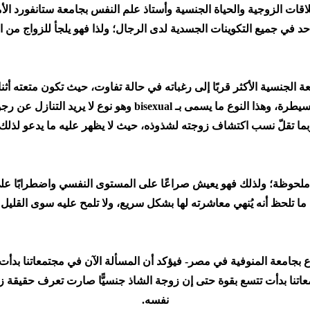
قات الزوجية والحياة الجنسية وأستاذ علم النفس بجامعة ستانفورد الأمر
د في جميع التكوينات الجسدية لدى الرجال؛ ولذا فهو يلجأ للزواج من ام
متعة الجنسية الأكثر قربًا إلى رغباته في حالة تفاوت، حيث تكون متعته أث
مسيطرة، وهذا النوع ما يسمى بـ
bisexual
وهو نوع لا يريد التنازل عن ر
بما تقلّ نسب اكتشاف زوجته لشذوذه، حيث لا يظهر عليه ما يدعو لذلك.
لحوظة؛ ولذلك فهو يعيش صراعًا على المستوى النفسي واضطرابًا على ا
ما تلحظ أنه يُنهي معاشرته لها بشكل سريع، ولا تلمح عليه سوى القليل
اع بجامعة المنوفية في مصر- فيؤكد أن المسألة الآن في مجتمعاتنا بدأت 
اتنا بدأت تتسع بقوة حتى إن زوجة الشاذ جنسيًّا صارت تعرف حقيقة زوج
نفسه.