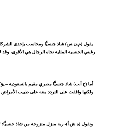
يقول (م.ن.س) شاذ جنسيًّا ومحاسب بإحدى الشركات:
رغبتي الجنسية المثلية تجاه الرجال هي الأقوى، وقد
أما (ج.أ.ب) شاذ جنسيًّا مصري مقيم بالسعودية – يؤك
ولكنها وافقت على التردد معه على طبيب الأمراض ال
وتقول (ه.ش.أ)- ربة منزل متزوجة من شاذ جنسيًّا: 