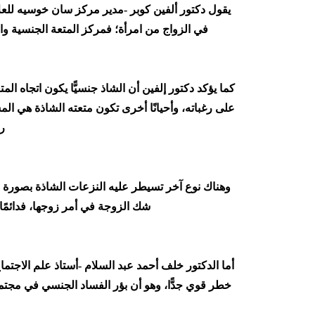
يقول دكتور ألفين كوبر -مدير مركز سان خوسيه للعلا
في الزواج من امرأة؛ فمركز المتعة الجنسية واح
كما يؤكد دكتور إلفين أن الشاذ جنسيًّا يكون اتجاه ال
على رغباته، وأحيانًا أخرى تكون متعته الشاذة هي ال
ر
وهناك نوع آخر تسيطر عليه النزعات الشاذة بصورة م
شك الزوجة في أمر زوجها، فدائمًا 
أما الدكتور خلف أحمد عبد السلام -أستاذ علم الاجتم
خطر قوي جدًّا، وهو أن بؤر الفساد الجنسي في مجتمع