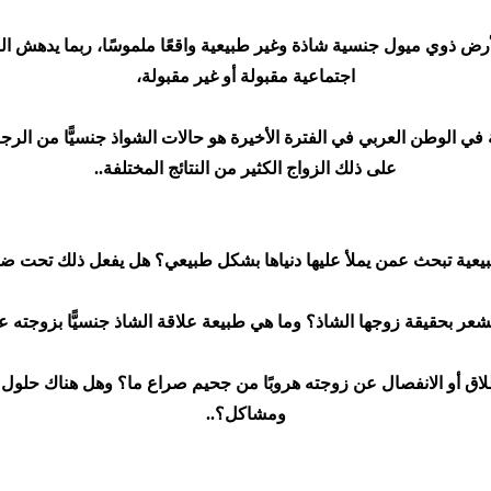
ذوي ميول جنسية شاذة وغير طبيعية واقعًا ملموسًا، ربما يدهش البعض
اجتماعية مقبولة أو غير مقبولة،
في الوطن العربي في الفترة الأخيرة هو حالات الشواذ جنسيًّا من الرجال
على ذلك الزواج الكثير من النتائج المختلفة..
ة طبيعية تبحث عمن يملأ عليها دنياها بشكل طبيعي؟ هل يفعل ذلك تحت ض
شعر بحقيقة زوجها الشاذ؟ وما هي طبيعة علاقة الشاذ جنسيًّا بزوجت
للطلاق أو الانفصال عن زوجته هروبًا من جحيم صراع ما؟ وهل هناك حلول 
ومشاكل؟..