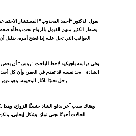
يقول الدكتور “أحمد المجدوب” المستشار الاجتماعي 
يضطر الكثير منهم للقبول بالزواج تحت وطأة ضغط ا
العواقب التي تحل عليه إذا فضح أمره، بدليل أن 
وفي دراسة بلجيكية لاحظ الباحث “روس” أن بعض الر
الشاذة – يجد نفسه قد تقدم في العمر، وأن كل أصدقا
رجل تجنبًا للآثار الوخيمة، وهو غي
وهناك سبب آخر يدفع الشاذ جنسيًّا للزواج، وهذا 
الحالات أحيانًا تجني ثمارًا بشكل إيجابي، و