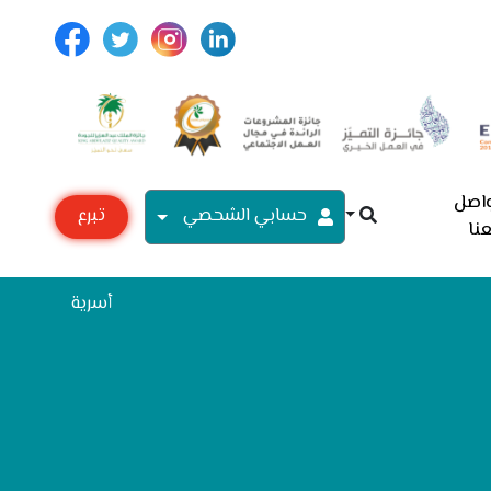
اصل
حسابي الشحصي
تبرع
نا
مع
أسرية