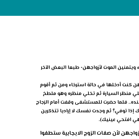
تمنين الموت لأزواجهن- طبعا البعض الآخر
هن كنت أدخلها في حالة استرخاء ومن ثم أقوم
خلي منظر السيارة ثم تخلي منظره وهو ملطخ
نده.. فلما حضرت للمستشفى وقفت أمام الزجاج
ذا توفي؟ ثم وجدت نفسك لا إراديا تتذكرين
هي افتحي عينيك).
أزواجهن لأن صفات الزوج الايجابية ستطفوا