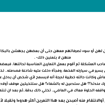
ن لهن أو سوء تصرفاتهم معهن حتى أن بعضهن يجهشن بالبكاء وي
منهن لا يتمنين ذلك- .
لصاحب المشكلة ثم أقوم بعمل التمارين المناسبة لحالتها، فبعض
ن يسير في سيارته الفخمة، وفجأة دخلت عليه شاحنة فصدمته.. ت
نعاش وكانت حالته خطيرة لدرجة أنه لايسمح لأي شخص أن يدخل ع
ك عندئذ؟؟ هل ستدعين له بالشفاء؟ هل ستتخيلين موقف أولادك إ
مواقفه الحلوة معاك في الماضي.. تخلي ذلك بدقة..ثم بعد ان تنت
 أوالانتقام منه أصبحن بعد هذا التمرين أكثر هدوءا وتقبلا ل