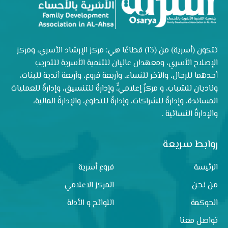
تتكون (أسرية) من (13) قطاعًا هي: مركز الإرشاد الأسري، ومركز
الإصلاح الأسري، ومعهدان عاليان للتنمية الأسرية للتدريب
أحدهما للرجال، والآخر للنساء، وأربعة فروع، وأربعة أندية للبنات،
وناديان للشباب، و مركزٌ إعلاميٌّ، وإدارةٌ للتنسيق، وإدارةٌ للعمليات
المساندة، وإدارةٌ للشراكات، وإدارةٌ للتطوع، والإدارةُ المالية،
والإدارةُ النسائية .
روابط سريعة
الرئيسة
فروع أسرية
من نحن
المركز الاعلامي
الحوكمة
اللوائح و الأدلة
تواصل معنا