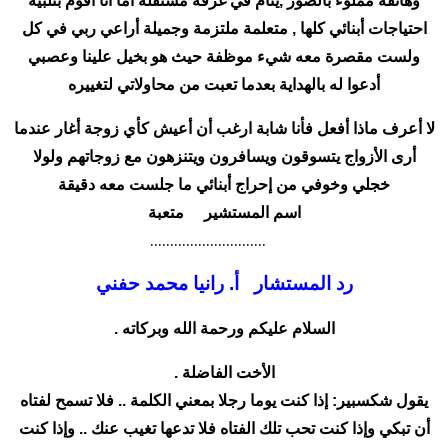
وهاتفه مملوء بالصور ,ينام في غرفة مستقلة أما أنا أقوم بتلبية
احتياجات أبنائي كلها , متعلمة ملتزمة وجميلة أراعي ربي في كل
ولست مقصرة معه شيء موظفة حيث هو بخيل علينا وعصبي
أدعوا له بالهداية بعدما تعبت من محاولاتي لتغييره
لا أعرف ماذا أفعل فأنا شابة ارغب أن أعيش كأي زوجة أغار عندما
أرى الأزواج يتسوقون ويسافرون ويتنزهون مع زوجاتهم ولولا
خجلي وخوفي من إحراج أبنائي ما جلست معه دقيقة
اسم المستشير متعبة
………………………..
رد المستشار أ. رانيا محمد حفني
السلام عليكم ورحمة الله وبركاته .
الأخت الفاضلة .
يقول شكسبير: إذا كنت يوما رجلا بمعني الكلمة .. فلا تسمح لفتاه
أن تبكي وإذا كنت تحب تلك الفتاه فلا تدعها تغيب عنك .. وإذا كنت