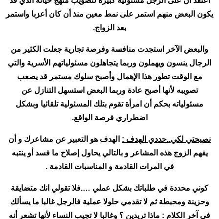
أعتقد أن على الرجل مسئولية كبيرة لتصويب منهج حياته الذي قد
يكون البعض منهم استمر على نمط معين منذ أن كان أعزبا واستمر
بعد الزواج.
والبعض الآخر استجدت منافسة وفرصة تجارية جعلت الكثير من
الرجال ينسون ويهملون وربما يتجاهلون مسئولياتهم الأسرية والتي
مع الوقت تطور هذا الإهمال وأصبح سلوك مستمر قد يصعب
تصويبه لأنها أصبح عادة وربما البعض استسهل التنازل عن
مسئولياته بحكم أن امرأة تقوم بتلك المسئولية تلقائيا وبشكل
اضطراري فرصة الواقع.
نصيحتي لكي..حددي الهدف :
الهدف هو التعبير عن مشاعرك و أن
يفهم الزوج هذه المشاعر و بالتالي يحاول إصلاح ما فسد أو ينتبه
في المرات القادمة و المناسبات القادمة .
كوني محددة في طلباتك بشكل عملي ….فلا تقولي انك متضايقة
وحزينة ومحبطة ثم لا تقدمي حلولا عملية فالرجل غالبا ما يسألك
في آخر الكلام : ماذا تريدين ؟ وغالبا لا تجيب النساء لأنها تشعر أنه