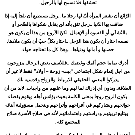
تعشقها فلا تسمح لها بالرحيل .
الرّائع أن تشعر المرأة أنّ لها رجلا ما ..رجل تستطيع أن تلجأ إليه إذا
ضاقت بها الدّنيا ..رجل تثق بأنه لن يقابل شكواها بالضّجر أو
بالتّشفّي أو القسوة أو الإهمال..لكنّ الأروع من هذا أن يكون هو
نفسه اختار أن يكون هذا الرّجل ..اختار بكلّ حبّ أن يكون ملاذها,
حضنها و أمانها ودنياها…وهذا كل ما تحتاجه حواء.
أدرك تماما حجم ألمك وغضبك ..فللأسف بعض الرجال يتزوجون
من اجل إتمام شكل اجتماعي “بيت- زوجة – أولاد” فقط لا غير أن
يدركوا المعني. الحقيقي للارتباط والزواج وقدسية تلك
العلاقة..وبدون أي إدراك لما لهم وما عليهم من واجبات. لابد من أن
يكون الزوج زوجا بمعنى الكلمة بحيث يؤانس أهله ويقوم بقضاء
حوائجهم ويشاركهم في أفراحهم وأتراحهم ويتحمل مسؤولية أبنائه
ويتابع تربيتهم ودراستهم واهتماماتهم لأنه في صلاح الأسرة صلاح
للمجتمع كله .