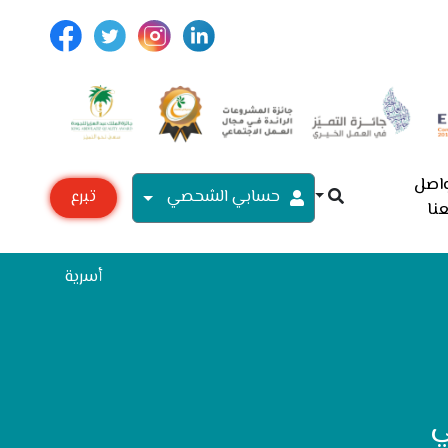
اصل
حسابي الشحصي
تبرع
نا
مع
أسرية
ي