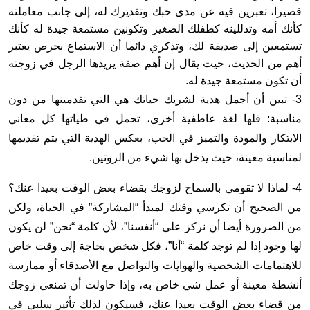
قصيرا، تعبرين فيه عن مدى حبك وتقديرك له، إلى جانب معاملته
كأنك أمه وتدللينه كطفلك الصغير وتكونين مستمعة جيدة له كأنك
تستمعين إلى صديقة لك، وتذكري دائما أن الاستماع بحرص يعتبر
أهم من الحديث، حيث يقال إن أهم صفة يريدها الرجل في زوجته
أن تكون مستمعة جيدة له.
3- تبين أن أجمل هدية لشريك حياتك هي التي تقدمينها من دون
مناسبة: فلها لغة عاطفية أخرى، تحمل في طياتها كل معاني
الابتكار والمودة والتميز في الحب، بعكس الهدية التي يتم تقديمها
لمناسبة معينة، حيث يدخل بها شيء من الروتين.
4- لماذا لا تقومي بالسماح لزوجك بقضاء بعض الوقت بعيدا عنك؟
من الصحيح أن تكرسي وقتك لمبدأ “المشاركة” في الحياة، ولكن
من الضرورة أيضا أن نركز على “أنفسنا”، لأن كلمة “نحن” لن يكون
لها وجود إذا لم توجد كلمة “أنا”، فكل شخص بحاجة إلى وقت خاص
للاهتمامات الشخصية والهوايات والتواصل مع الأصدقاء أو ممارسة
أنشطة معينة أو عمل شي خاص به، وإذا حاولت أن تمنعي زوجك
من قضاء بعض الوقت بعيدا عنك، فسيكون لذلك تأثير سلبي في