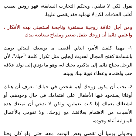
نقول لكي لا تقلقي، وبحكم التجارب السابقة، فهو روتين يصيب
أغلب العلاقات لكن لا تهمليه فقد يقضي عليها،
ومن أجل علاقة زوجية مستقرة وناجحة استعيني بهذه الأفكار ،
واعلمي دائما أن زوجك طفل صغير ومفتاح سعادته بيدك:
١- مهما كلفك الأمر، ابذلي أقصى ما بوسعك لتبدئي يومك
بابتسامة:كفتح المجال لحديث إيجابي مثل تكرار كلمة “أحبك”، لأن
الرجل يحتاج دائما إلى تذكيره بحبك له، وهو ما يؤدي إلى تولد علاقة
حب واهتمام وعطاء قوية بينك وبينه.
2- يجب أن يكون زوجك أهم شخص في حياتك: نعرف أن هناك
أوقاتا يستحوذ فيها الأطفال على اهتمامك في حال وجودهم، أو
انشغالك بعملك إذا كنت تعملين، ولكن لا تدعي أن تمنعك هذه
الأسباب من الاهتمام بعلاقتك مع زوجك، ولا تقومي بالأعمال
المنزلية أثناء وجوده،
وحاولي يوميا أن تقضي بعض الوقت معه، حتى ولو كان وقتا