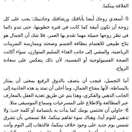
العلاقة بينكما.
5- أسعدي زوجك أيضا بأناقتك ورشاقتك وجاذبيتك: يجب على كل
زوجة أن تكون أنيقة كما كانت في فترة خطوبتها، حتى تبدو دائما
في نظر زوجها جميلة مهما تقدم بها العمر، فلا شك أن الجمال هو
نتاج طبيعي للاهتمام بنظافة الجسم وصحته وممارسة التمرينات
الرياضية، والمشي إلى جانب الغذاء السليم المتوازن، سواء أكانت
الصحة الفسيولوجية أو النفسية، لأن ذلك ينعكس على سعادة
الزواج،
أما التجميل، فيجب أن يتصف بالذوق الرفيع بمعنى أن يمتاز
بالبساطة، لأنها مفتاح الجمال، وما أحلى أن تمتد يد هذه الجاذبية إلى
الجانب الذهني والفكري، وهذا يتم عن طريق تغذية العقل بالمعارف
عبر المطالعة والاطلاع على المسرحيات وسماع الموسيقى مثلا.
6- حاولي أن تختتمي يومك كما بدأت به بابتسامة أو كلمة حب: ولا
تذهبي للنوم أبدا، وهناك سوء تفاهم بينكما، فلا تسمحي بأن تشرق
شمس يوم جديد على وجود خلاف بينكما، فالذهاب إلى النوم وأنت