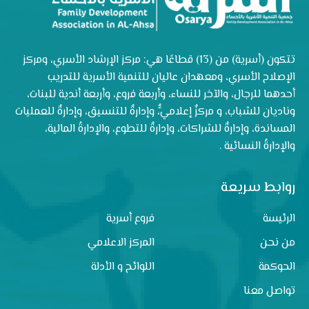
تتكون (أسرية) من (13) قطاعًا هي: مركز الإرشاد الأسري، ومركز
الإصلاح الأسري، ومعهدان عاليان للتنمية الأسرية للتدريب
أحدهما للرجال، والآخر للنساء، وأربعة فروع، وأربعة أندية للبنات،
وناديان للشباب، و مركزٌ إعلاميٌّ، وإدارةٌ للتنسيق، وإدارةٌ للعمليات
المساندة، وإدارةٌ للشراكات، وإدارةٌ للتطوع، والإدارةُ المالية،
والإدارةُ النسائية .
روابط سريعة
الرئيسة
فروع أسرية
من نحن
المركز الاعلامي
الحوكمة
اللوائح و الأدلة
تواصل معنا