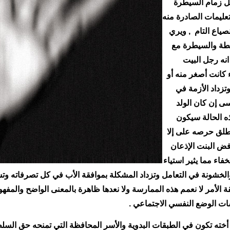
مل زمام السيطرة
تعليمات الصادرة منه
نصياع التام , ويري
لطة والسيطرة مع
انه رجل البيت
كانت أصغر منه أو
وتزداد الأزمة في
نسى إن كان الولد
ذه الحالة سيكون
طلق حرصه على إلا
رفض البنت الإذعان
اء مما يثير استياء
 والخشونة في التعامل وتزداد المشكلة بموافقة الأب في كل تصرفاته وت
الأمر لا نعمم هذه الممارسة ولا نعدها ظاهرة بالمعنى الواضح والمفهوم
سات الوضع النفسي الاجتماعي .
ته تكون في الطبقات البدوية والأسر المحافظة التي تمنحه حق السلطة