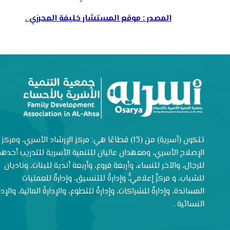
المصدر : موقع المستشار خليفة المحرزي .
تتكون (أسرية) من (13) قطاعًا هي: مركز الإرشاد الأسري، ومركز
الإصلاح الأسري، ومعهدان عاليان للتنمية الأسرية للتدريب أحدهم
للرجال، والآخر للنساء، وأربعة فروع، وأربعة أندية للبنات، وناديان
للشباب، و مركزٌ إعلاميٌّ، وإدارةٌ للتنسيق، وإدارةٌ للعمليات
المساندة، وإدارةٌ للشراكات، وإدارةٌ للتطوع، والإدارةُ المالية، والإدار
النسائية .