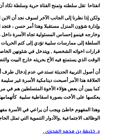
انفتاحا تقل سلطته وتمنح الفتاة حرية وسلطة تكاد أن
ولكن إذا نظرنا إلى الجانب الآخر لسوف نجد أن الابن
وإدارة شؤون المنزل مستقبلا وهذا أمر حسن ، فتجد ال
وخارجه فينمو إحساس المسئولية تجاه الأسرة داخل هذا
السلطة إلى ممارسات سلبية تؤدي إلى كتم الحريات 
قرارات اخواته الشخصية , ويتدخل في شئونهن الخاصة 
الوقت الذي يستمتع فيه الأخ بحريته خارج البيت والت
أن أصول التربية الحديثة تستدعي عدم إدخال طرف أخر غ
العلاقة هذا الأمر أصبحت دينامكية الأسرة غير سليمة
كما يبين أن بعض هؤلاء الأخوة المتسلطين هم في م
يعكسها على الأخت بصورة اسقاطية سلبية كأتهمامها ب
وهذا المفهوم خاطئ ويجب أن يراعي في الأسرة مفهوم ا
الوظائف الاجتماعية ,والأدوار التنموية التي تمثل الح
د. خليفة بن محمد المحرزي .