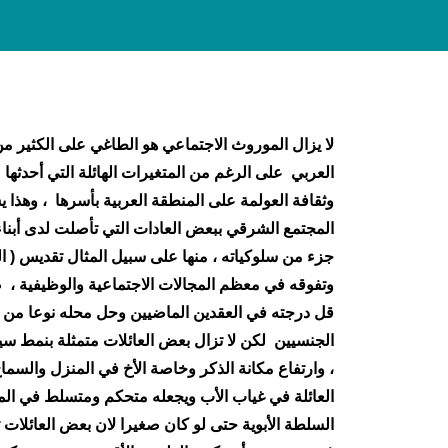
لا يزال الموروث الاجتماعي هو الطاغي على الكثير 
العربي على الرغم من المتغيرات الهائلة التي أحدثها 
وثقافة العولمة على المنطقة العربية بأسرها ، وهذا 
المجتمع الشرقي ببعض العادات التي تأصلت لدى أبناء
جزء من سلوكياته ، منها على سبيل المثال تقديس ( ا
وتفوقه في معظم المجالات الاجتماعية والوظيفية ، ص
قل درجته في العقدين الماضيين وحل محله نوعا من ال
الجنسيين لكن لا تزال بعض العائلات متمثلة بنمط سيا
، وارتفاع مكانة الذكر وخاصة الأخ في المنزل والسما
العائلة في غياب الأب ويجعله متحكم ومتسلط في ا
السلطة الأبوية حتى لو كان صغيرا لان بعض العائلات