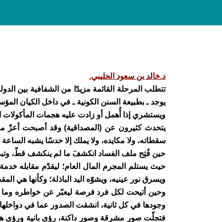
د.خالد بن سعود الحليبي.
تتطلب المرحلة القائمة مزيدًا من الشفافية بين الد
يوجد ـ بطبيعة السنن الكونية ـ في داخل الكيان ا
ويستشري إذا أُهمل أو زادت عليه هجمات المأكولات ال
يتحدث كثيرون عن (المصداقية) وقد أصبحت أعزّ من ا
سقطاته، ولا مكايده، ولا يملك إلا حدسًا يشبه الساعة ال
حين فُتِح ملف الفساد انكشفَ ما لم ينكشف قطّ، وتبد
حيث يستلم المجرم المال العام؛ ليقدّم مقابله خدمة
ويسرق نور عينيه، ويشوّه اليد الباذلة؛ وكأنها هي ا
وحين أتيحت لكل فرد فرصة ليعبّر عن خواطره وما يد
وجودها في كل ثانية، انشقت الصدور عما في دواخلها،
فتجلّت صور مشرقة وصور داكنة، رؤى بانية ورؤى هادمة،