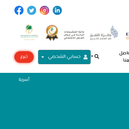
اصل
حسابي الشحصي
تبرع
نا
مع
أسرية