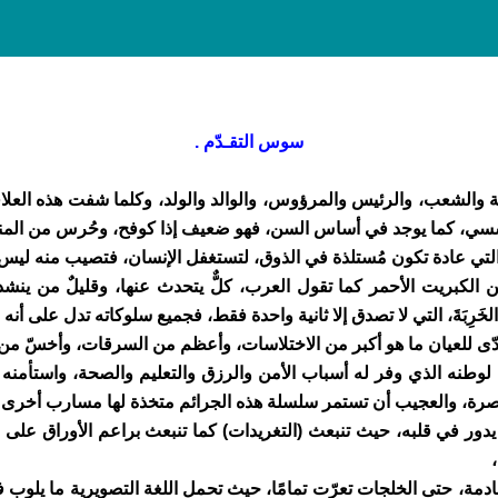
سوس التقـدّم .
ولة والشعب، والرئيس والمرؤوس، والوالد والولد، وكلما شفت هذه العلا
لمؤسسي، كما يوجد في أساس السن، فهو ضعيف إذا كوفح، وحُرس من الم
تي عادة تكون مُستلذة في الذوق، لتستغفل الإنسان، فتصيب منه ليس ال
لكبريت الأحمر كما تقول العرب، كلٌّ يتحدث عنها، وقليلٌ من ينشد
خَرِبَةَ، التي لا تصدق إلا ثانية واحدة فقط، فجميع سلوكاته تدل على أنه ض
ّى للعيان ما هو أكبر من الاختلاسات، وأعظم من السرقات، وأخسّ من ا
 لوطنه الذي وفر له أسباب الأمن والرزق والتعليم والصحة، واستأمنه
لمقصرة، والعجيب أن تستمر سلسلة هذه الجرائم متخذة لها مسارب أخرى!
ور في قلبه، حيث تنبعث (التغريدات) كما تنبعث براعم الأوراق على
 حتى الخلجات تعرّت تمامًا، حيث تحمل اللغة التصويرية ما يلوب فيها من