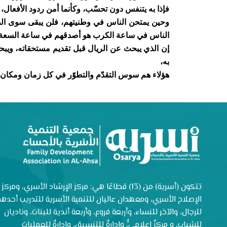
فإذا به يتنفس دون تحسّب، وكأنما أمن ردود الأفعال،
وحين يمتحن الناس في وطنيتهم، فلن يبقى سوى الص
الناس في ساعة الكرب هو أصدقهم في ساعة السعة و
إن الذي يبحث عن الريال قبل تقديم مستحقاته، و
به،
هؤلاء هم سوس التقدّم والتطوّر في كل زمان ومكان، و
تتكون (أسرية) من (13) قطاعًا هي: مركز الإرشاد الأسري، ومركز
الإصلاح الأسري، ومعهدان عاليان للتنمية الأسرية للتدريب أحدهم
للرجال، والآخر للنساء، وأربعة فروع، وأربعة أندية للبنات، وناديان
للشباب، و مركزٌ إعلاميٌّ، وإدارةٌ للتنسيق، وإدارةٌ للعمليات