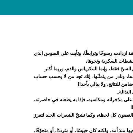
قة ازدادت رسوخًا وترابطًا، وتأبت على السوس الذي
نشطات السكرية ونحوها،
سنّ فقط، وإنما البنكرياس والدم، وربما أكثر.
ها، ونادر من يتمثّلها، إنك تجد من لا يحسب حساب
امن للنتائج، ولا يبالي بأحد!!
لنذالة..
 على مدّخراته ومكاسبه، فإذا به يطعنه في خاصرته،
!
 الغصون كل لحظة، وكما تشقّ الشعرات الجلد لتعزز
ذ أمد، ولكنه كان حبيسًا، أو مترددًا، أو متخوّفًا،