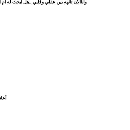
واناالآن تائهه بين عقلي وقلبي ..هل ابحث له ام
أعا