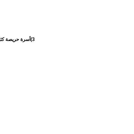
3)أسرة حريصة كثيرا رغم عدم القيام بأي دور سابق في احتواء هذا الشاب وإرجاعه ليعيش معهم في البيت.