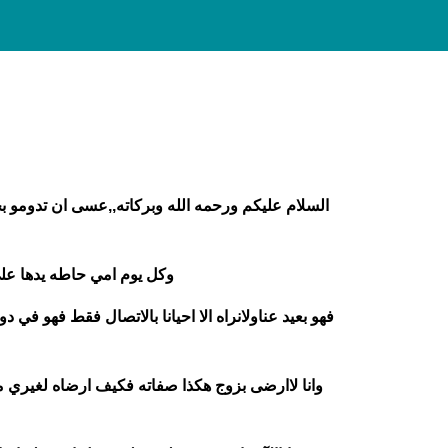
وكل يوم امي حاطه يدها على
وانا لاارضى بزوج هكذا صفاته فكيف ارضاه لغيري من