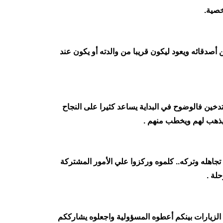
خصية.
صدقائه ويعود ليكون قريبا من والدته أو يكون عند
تدخين فالوضوح في البداية يساعد كثيرا على النجاح
 يذهب لهم ويخطب منهم .
جاهله وتركه.. كلموه وركزوا علي الأمور المشتركة
لة .
وا الزيارات بينكم أعطوه المسؤولية واجعلوه يشارككم