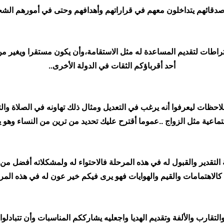
صدقائهم يتداخلون معهم في قراراتهم وأهدافهم وحتى في أمورهم الش
اطات لتقديم المساعدة له مثل الاستقامة،وأن يكون مستقرا ويغير من أ
أحد أقرباؤكم الثقات في الدولة الأخرى..
لاحظات ليعرفوا أنه يرغب في التعديل ومثال ذلك تهاونه في الصلاة وال
جتماعية مثل الزواج ..عموما أقترح عليك تحديد من ترين من النساء وهو
تقدير والقبول له في هذه المرحلة فالاحتواء له ولمشكلاته أفضل من ت
 كالاهتمامات والقيم والهوايات فهو يرى فيكم خير عون له في هذه المرح
 والتقارب والألفة وتقديم الهديا واجعليه يشارككم المناسبات وأن تتبادل