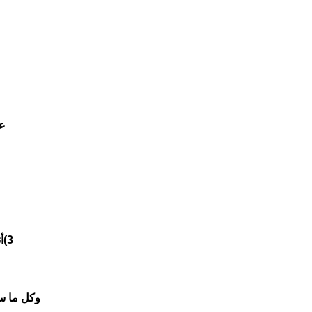
عم
3)أنه يثق فيك ويهتم برأيك وخاصة أنه يلح في الطلب عليك للبحث عن زوجة .
وكل ما سب