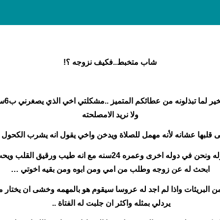
شاب متخبط..فكيف نزوجه ؟!
السلا
ولا نريد الامصلحته
 قلبها عشانه لأنه مهمل للصلاة ويدخن واخي يقول انه يشرب الكحول و
فهو بعيد عناولانراه الا احيانا بالاتصال فقط فهو في دوله ونحن في
ابحث له عن زوجه وطلب من امي ومن ابوه ومن بقيه اخوتي …
 البريئات واذا لم اجد له عروسا سيقوم هو بالمهمه وخشى ان يختار م
يردلي بمثله واكثر ان جلبت له الفتاة ..