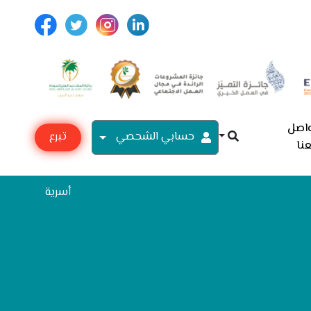
اصل
حسابي الشحصي
تبرع
نا
مع
أسرية