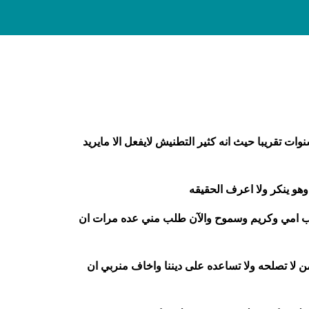
م عليكم ورحمه الله وبركاته,,عسى ان تدومو بخير لما تبذلونه من عطائكم المتميز ..مشكلتي اخي الذي يصغرني ب6سنوات تقريبا حيث انه كثير التطنيش لايفعل الا مايريد
هو ينكر ولا اعرف الحقيقه
 دوله اخرى وعمره 24سنه مع انه طيب ورقيق القلب ويحب امي وكريم وسموح والآن طلب مني عده مرات ان
ن لا تصلحه ولا تساعده على ديننا واخاف منربي ان