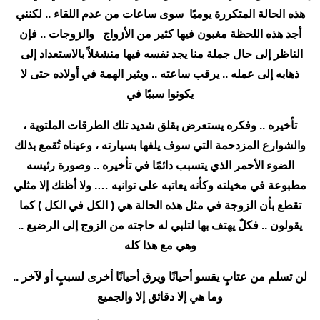
هذه الحالة المتكررة يوميًا سوى ساعات من عدم اللقاء .. لكنني
أجد هذه اللحظة مغبون فيها كثير من الأزواج والزوجات .. فإن
الناظر إلى حال جملة منا يجد نفسه فيها منشغلاً بالاستعداد إلى
ذهابه إلى عمله .. يرقب ساعته .. ويثير الهمة في أولاده حتى لا
يكونوا سببًا في
تأخيره .. وفكره يستعرض بقلق شديد تلك الطرقات الملتوية ،
والشوارع المزدحمة التي سوف يلفها بسيارته ، وعيناه تُقمع بذلك
الضوء الأحمر الذي يتسبب دائمًا في تأخيره .. وصورة رئيسه
مطبوعة في مخيلته وكأنه يعاتبه على توانيه …. ولا أظنك إلا مثلي
تقطع بأن الزوجة في مثل هذه الحالة هي ( الكل في الكل ) كما
يقولون .. فكلٌ يهتف بها لتلبي له حاجته من الزوج إلى الرضيع ..
وهي مع هذا كله
لن تسلم من عتابٍ يقسو أحيانًا ويرق أحيانًا أخرى لسببٍ أو لآخر ..
وما هي إلا دقائق إلا والجميع