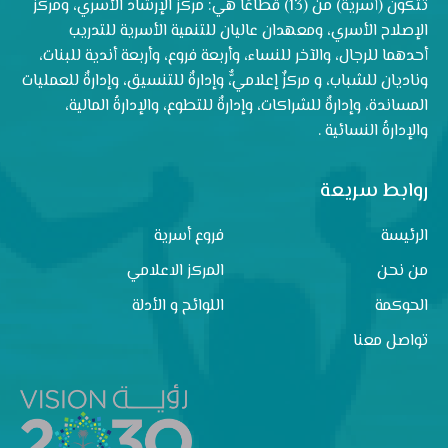
تتكون (أسرية) من (13) قطاعًا هي: مركز الإرشاد الأسري، ومركز
الإصلاح الأسري، ومعهدان عاليان للتنمية الأسرية للتدريب
أحدهما للرجال، والآخر للنساء، وأربعة فروع، وأربعة أندية للبنات،
وناديان للشباب، و مركزٌ إعلاميٌّ، وإدارةٌ للتنسيق، وإدارةٌ للعمليات
المساندة، وإدارةٌ للشراكات، وإدارةٌ للتطوع، والإدارةُ المالية،
والإدارةُ النسائية .
روابط سريعة
الرئيسة
فروع أسرية
من نحن
المركز الاعلامي
الحوكمة
اللوائح و الأدلة
تواصل معنا