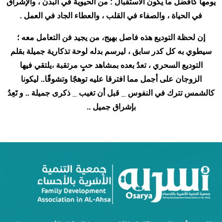
يومها كأفضل ما يكون الاستقبال : من الحيوية في البدن ، والإشراق
في الحياة ، والصفاء في القلب ، والعطاء الجاد في العمل .
إن لحظة التوديع هذه فاصل بهيج، من يجيد فن التعامل معه ؛
سيطوي به كل كدر سابق ، ليرسم بدله لوحة تذكارية جميلة بقلم
التوديع السحري ، تعدُ بعده بمشاهد حبٍ مرتقبة ،يلتقي فيها
الزوجان على أجمل مما افترقا عليه توهجًا وتشوقًا.. ليكونا
كالشمس تترك في النفوس _ قبل أن تغيب _ ذكرى جميلة .. و تَعِدُ
بإشراق جميل ..