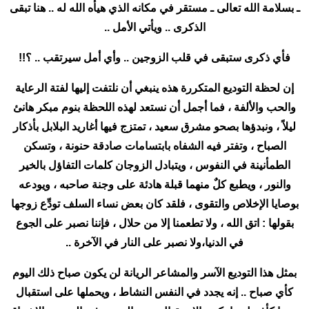
ـ بسلامة الله تعالى ـ مستقر في مكانه الذي هيأه الله له .. هنا تبقى
الذكرى .. ويأتي الأمل ..
فأي ذكرى ستبقى في قلب الزوجين .. وأي أمل سيرتقب .. ؟!!
إن لحظة التوديع المتكررة هذه ينبغي أن نلتفت إليها لفتة الرعاية
والحب والألفة ، فما أجمل أن نستعد لهذه اللحظة بنوم مبكر هانئ
ليلاً ، ونبدؤها بصحو مشرق سعيد ، تمتزج فيها أغاريد البلابل بأذكار
الصباح ، وتفتر فيه الشفاه بابتسامات صادقة حنونة ، وتسكن
الطمأنينة في النفوس ، ويتبادل الزوجان كلمات التفاؤل بالخير
والنور ، ويطبع كلٌ منهما قبلة هادئة على وجنة صاحبه ، ويودعه
بوصايا الإخلاص والتقوى ، فلقد كان بعض نساء السلف تودِّع زوجها
بقولها : اتق الله ، ولا تطعمنا إلا من حلال ، فإننا نصبر على الجوع
في الدنيا،ولا نصبر على النار في الآخرة ..
بمثل هذا التوديع الآسر والمشاعر الريانة لن يكون صباح ذلك اليوم
كأي صباح .. إنه يجدد في النفس النشاط ، ويحملها على استقبال