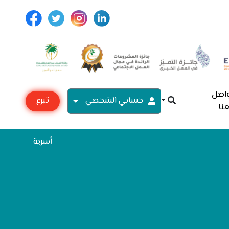
اصل
حسابي الشحصي
تبرع
نا
مع
أسرية