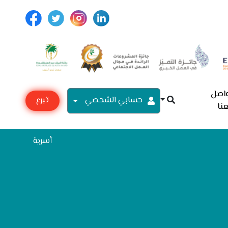
اصل
حسابي الشحصي
تبرع
نا
مع
أسرية