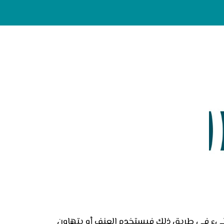
طىء في طريق ذلك فيستخدم العنف أو يتهاون