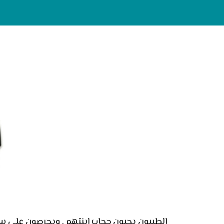
الطيبون يحبون حجاب ابنتهم , ويحرصون على 