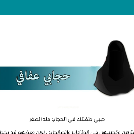
حببي طفلتك في الحجاب منذ الصغر
سترهن وتحبيبهن في الطاعات والصالحات , لكن بعضهم قد يخ