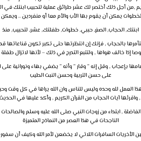
م ,من أجل ذلك أختصر لك عشر طرائق عملية لتحبيب ابنتك في الح
خطوات يمكن أن يقوم بها الأب والأم معا أو منفردين .. ويمكن أ
ابنتك, الحجاب, الصغ, حببي, خطوات, طفلتك, عشر, لتحبيب, منذ
 فتأمرها بالحجاب , فإنك إن انتظرتها حتى تكبر تكون قناعاتها ق
ا إذا خالف هواها , ولتتبع التدرج في ذلك – لأنها لاتزال طفلة
امها بإعجاب , وقل إنه ” وقار ” وأنه ” يضفي بهاء ونورانية على
على حسن التربية وحسن النبت الطيب
 هذا العمل لله وحده وليس للناس وان الله يراها في كل وقت وحين
, واقرئها آيات الحجاب من القرآن الكريم , وأكد عليها في الحديث 
الفاضلة , ابتداء من زوجات النبي صلى الله عليه وسلم والصالحات 
الناجحات في هذا العصر من النماذج المتميزة
 وبين الأخريات السافرات اللاتي لا يخضعن لأمر الله وكيف أ