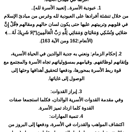
1. عبودية الأسرة.. [تعبيد الأسرة لله]..
من خلال تنشئة أفرادها على العبودية لله وغرس من مبادئ الإسلام
في قلوبهم وتربيتهم عليها حتى يكون لسان حالهم ومقالهم ﴿قُلْ إِنَّ
صَلاتِي وَنُسُكِي وَمَحْيَايَ وَمَمَاتِي لِلَّهِ رَبِّ الْعَالَمِينَ(*)لا شَرِيكَ لَهُ…﴾
(الأنعام:162 ومن الآية 163).
2. إحكام الزمام: ونعني به جدية الوالدين في الحياة الأسرية،
وإتقانهم لوظائفهم. وقيامهم بمسؤولياتهم تجاه الأسرة والمجتمع مع
قوة ربط الأسرة بمحورها، ودفعها لتحقيق أهدافها وحثها إلى
الوصول إلى غاياتها.
3. إبراز القدوات:
وفي مقدمة القدوات الأسرية الوالدان، فكلما استجمعا صفات
القدوة كلما ازداد تميز الأسرة.
4. تنمية المهارات:
اكتشاف المواهب والقدرات في الأسرة، ودفعها إلى البروز من