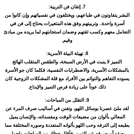
7. إتقان فن التربية:
البشر يتفاوتون في طباعهم، ويختلفون في نفسياتهم وإن كانوا من
أسرة واحدة.. وتربيتهم وفق هذه المتغيرات يحتاج إلى فن في
التعامل معهم وكسب ثقتهم وضمان استجابتهم لما يريده من مبادئ
وقيم.
8. تهيئة البيئة الأسرية:
التميز لا ينبت في الأرض السبخة، والطقس المتقلب الهائج
بالمشكلات الأسرية، والاضطرابات النفسية، فكلما كان جو الأسرة
يسوده التفاهم والتوائم بين الأفراد مع قلة المشكلات الزوجية كان
ذلك عوناً على زيادة فرص التميز والإبداع.
9. التقلل من المباحات:
لقد ملئ عصرنا بوسائل اللهو، وتفنن في أساليب صرف المرء عن
المعالي بألوان من مضيعات الوقت ومفسداته، والإنسان يميل
بطبعه إلى الترفه وحب اللهو بألوانه المتعددة وصوره المختلفة مما
يعيقه أو يصرفه عن التميز. فأقلل حظك من المباحات واحمل