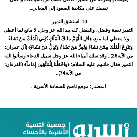
نفسك على مكابدة الصعود إلى المعالي..
10. استشق التميز:
التميز نعمة وفضل، والفضل كله بيد الله عز وجل، لا مانع لما أعطى
ولا معطي لما منع، ﴿قُلِ اللَّهُمَّ مَالِكَ الْمُلْكِ تُؤْتِي الْمُلْكَ مَنْ تَشَاءُ
وَتَنْزِعُ الْمُلْكَ مِمَّنْ تَشَاءُ وَتُعِزُّ مَنْ تَشَاءُ وَتُذِلُّ مَنْ تَشَاءُ﴾ (آل عمران:
من الآية26).. وقد سلك أنبياء الله عز وجل سبيل الدعاء وسألوا الله
التميز فقال قائلهم عليه السلام: ﴿وَاجْعَلْنَا لِلْمُتَّقِينَ إِمَاماً﴾ (الفرقان:
من الآية74)..
المصدر: موقع ناصح للسعادة الأسرية .