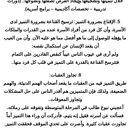
خلال تنميتها وتشجيعها وإيجاد الفرص لصقلها ونضوجها.. (دورات
تدريبية – تخصصات أكاديمية – برامج أسرية).
5. الإقناع بضرورة التميز: ترسيخ القناعة بضرورة التميز لدى
الأسرة، وأن كل فرد من أفراد الأسرة عنده من القدرات والملكات
ما يؤهله للوصول إلى ما هو أفضل مما هو عليه الآن. وأن من العيب
أن يقعد الإنسان عن استكمال نقصه:
ولم أرى في عيوب الناس عيباً كنقص القادرين على التمام
فتترسخ القناعة بالقدرة على التميز في قلب كل فرد منها..
6. تجاوز العقبات:
طريق التميز فيه من العقبات ما يقعد أصحاب الهمم الدنيئة، والهمم
الضعيفة، ولذلك فإن المتميزين هم أقدر الناس على حل المشكلات
وتجاوز المعوقات..
أعجبني نبوغ طالب في المرحلة المتوسطة وتفوقه على زملائه،
فسألت عن أسرته فقيل إنه يتيم، فأدركت أن وراء هذا التميز أماً
تجاوزت عقبات كثيرة. وأصرت على تحدي الموقف فحققت التميز.