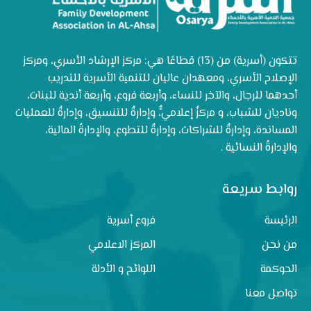
تتكون (أسرية) من (13) قطاعًا هي: مركز الإرشاد الأسري، ومركز
الإصلاح الأسري، ومعهدان عاليان للتنمية الأسرية للتدريب
أحدهما للرجال، والآخر للنساء، وأربعة فروع، وأربعة أندية للبنات،
وناديان للشباب، و مركزٌ إعلاميٌّ، وإدارةٌ للتنسيق، وإدارةٌ للعمليات
المساندة، وإدارةٌ للشراكات، وإدارةٌ للتطوع، والإدارةُ المالية،
والإدارةُ النسائية .
روابط سريعة
الرئيسة
فروع أسرية
من نحن
المركز الاعلامي
الحوكمة
اللوائح و الأدلة
تواصل معنا