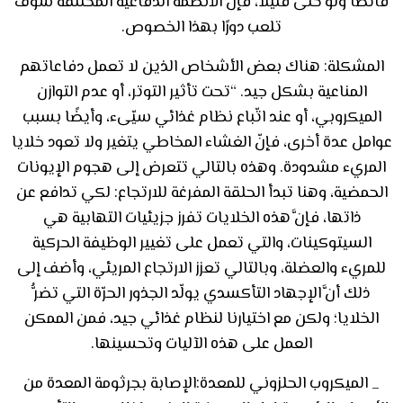
فائضًا ولو حتى قليلًا، فإنَّ الأنظمة الدفاعية المختلفة سوف
تلعب دورًا بهذا الخصوص
.
المشكلة: هناك بعض الأشخاص الذين لا تعمل دفاعاتهم
المناعية بشكل جيد. “تحت تأثير التوتر، أو عدم التوازن
الميكروبي، أو عند اتّباع نظام غذائي سيّىء، وأيضًا بسبب
عوامل عدة أخرى، فإنّ الغشاء المخاطي يتغير ولا تعود خلايا
المريء مشدودة. وهذه بالتالي تتعرض إلى هجوم الإيونات
الحمضية، وهنا تبدأ الحلقة المفرغة للارتجاع: لكي تدافع عن
ذاتها، فإنَّ هذه الخلايات تفرز جزيئيات التهابية هي
السيتوكينات، والتي تعمل على تغيير الوظيفة الحركية
للمريء والعضلة، وبالتالي تعزز الارتجاع المريئي، وأضف إلى
ذلك أنَّ الإجهاد التأكسدي يولّد الجذور الحرّة التي تضرُّ
الخلايا؛ ولكن مع اختيارنا لنظام غذائي جيد، فمن الممكن
العمل على هذه الآليات وتحسينها.
_
الميكروب الحلزوني للمعدة:الإصابة بجرثومة المعدة من