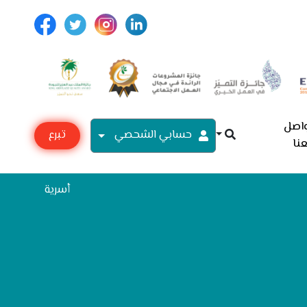
اصل
حسابي الشحصي
تبرع
نا
مع
أسرية