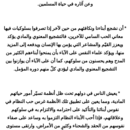
وعن آثاره في حياة المسلمين.
* أن نشجع أبناءنا ونكافئهم من حين لآخر إذا تصرفوا بسلوكيات فيها
معاني الحب السامي للآخرين، فالتشجيع المعنوي والمادي يؤكد
ويعزز القيّم والمشاعر التي يؤمن بها الإنسان ويدفعه إلى المزيد
منها، ويؤكد علماء النفس على الآباء بأن يمنحوا أبناءهم الكثير من
المدح وهم يحسنون من سلوكهم، كما أن على الآباء أن يوازنوا بين
التشجيع المعنوي والمادي ليؤدي كلٌ منهم دوره المؤمل.
* يعيش الناس في دولهم تحت ظل أنظمة تسيّر أمور حياتهم
المادية، ومما يعين على تطبيق تلك الأنظمة غرس حب النظام في
نفوس أبنائنا والتأكيد على احترامه والالتزام به في سلوكهم
وعلاقاتهم، فإذا أحب الأبناء النظام التزموا به وساعد على صفاء
نفوسهم من الحقد والشحناء وكثيرٍ من الأمراض، وارتقى مستوى