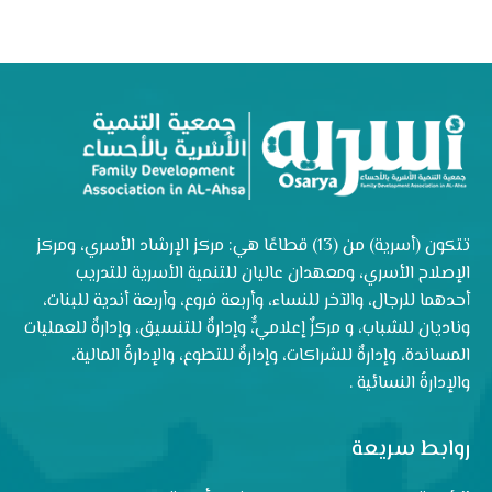
تتكون (أسرية) من (13) قطاعًا هي: مركز الإرشاد الأسري، ومركز
الإصلاح الأسري، ومعهدان عاليان للتنمية الأسرية للتدريب
أحدهما للرجال، والآخر للنساء، وأربعة فروع، وأربعة أندية للبنات،
وناديان للشباب، و مركزٌ إعلاميٌّ، وإدارةٌ للتنسيق، وإدارةٌ للعمليات
المساندة، وإدارةٌ للشراكات، وإدارةٌ للتطوع، والإدارةُ المالية،
والإدارةُ النسائية .
روابط سريعة