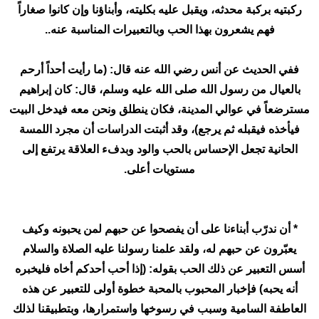
ركبتيه بركبة محدثه، ويقبل عليه بكليته، وأبناؤنا وإن كانوا صغاراً
فهم يشعرون بهذا الحب وبالتعبيرات المناسبة عنه..
ففي الحديث عن أنس رضي الله عنه قال: (ما رأيت أحداً أرحم
بالعيال من رسول الله صلى الله عليه وسلم، قال: كان إبراهيم
مسترضعاً في عوالي المدينة، فكان ينطلق ونحن معه فيدخل البيت
فيأخذه فيقبله ثم يرجع)، وقد أثبتت الدراسات أن مجرد اللمسة
الحانية تجعل الإحساس بالحب والود وبدفء العلاقة يرتفع إلى
مستويات أعلى.
* أن ندرّب أبناءنا على أن يفصحوا عن حبهم لمن يحبونه وكيف
يعبّرون عن حبهم له، ولقد علمنا رسولنا عليه الصلاة والسلام
أسس التعبير عن ذلك الحب بقوله: (إذا أحب أحدكم أخاه فليخبره
أنه يحبه) فإخبار المحبوب بالمحبة خطوة أولى للتعبير عن هذه
العاطفة السامية وسبب في رسوخها واستمرارها، وبتطبيقنا لذلك