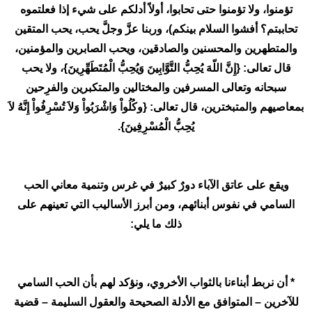
تؤمنوا، ولا تؤمنوا حتى تحابوا، أولاً أدلكم على شيء إذا فعلتموه
تحاببتم؟ أفشوا السلام بينكم)، وربنا عزَّ وجلَّ يحب، يحب المتقين
والمتطهرين والمحسنين والصادقين، ويحب الصابرين والمؤمنين،
قال تعالى: {إِنَّ اللّهَ يُحِبُّ التَّوَّابِينَ وَيُحِبُّ الْمُتَطَهِّرِينَ}، ولا يحب
سبحانه وتعالى المسرفين والمختالين والمتكبرين والفرِحين
بمعاصيهم والمتبخترين، قال تعالى: {وكُلُواْ وَاشْرَبُواْ وَلاَ تُسْرِفُواْ إِنَّهُ لاَ
يُحِبُّ الْمُسْرِفِينَ}.
ويقع على عاتق الآباء دورٌ كبيرٌ في غرس وتنمية معاني الحب
السامي في نفوس أبنائهم، ومن أبرز الأساليب التي تعينهم على
ذلك ما يلي:
* أن نربط أبناءنا بالثواب الأخروي، ونؤكد لهم بأن الحب السامي
للآخرين – المتوافق مع الأدلة الصحيحة والعقول السليمة – قضية