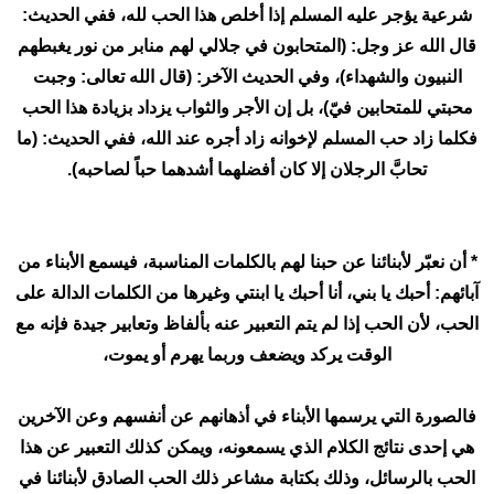
شرعية يؤجر عليه المسلم إذا أخلص هذا الحب لله، ففي الحديث:
قال الله عز وجل: (المتحابون في جلالي لهم منابر من نور يغبطهم
النبيون والشهداء)، وفي الحديث الآخر: (قال الله تعالى: وجبت
محبتي للمتحابين فيّ)، بل إن الأجر والثواب يزداد بزيادة هذا الحب
فكلما زاد حب المسلم لإخوانه زاد أجره عند الله، ففي الحديث: (ما
تحابَّ الرجلان إلا كان أفضلهما أشدهما حباً لصاحبه).
* أن نعبّر لأبنائنا عن حبنا لهم بالكلمات المناسبة، فيسمع الأبناء من
آبائهم: أحبك يا بني، أنا أحبك يا ابنتي وغيرها من الكلمات الدالة على
الحب، لأن الحب إذا لم يتم التعبير عنه بألفاظ وتعابير جيدة فإنه مع
الوقت يركد ويضعف وربما يهرم أو يموت،
فالصورة التي يرسمها الأبناء في أذهانهم عن أنفسهم وعن الآخرين
هي إحدى نتائج الكلام الذي يسمعونه، ويمكن كذلك التعبير عن هذا
الحب بالرسائل، وذلك بكتابة مشاعر ذلك الحب الصادق لأبنائنا في