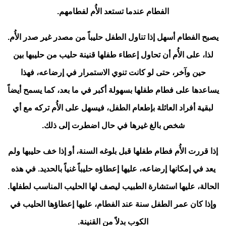
الفطام عندما تستعد الأُم لفطامهم.
يصبح الفطام أسهل إذا تناول الطفل حليباً من مصدر غير صدر الأُم.
لذا، على الأُم أن تحاول إعطاء طفلها قنينة حليب من حليبها بين
حين وآخر، حتى لو كانت تنوي الاستمرار في إرضاعه، فهذا
يساعدها على فطام طفلها بسهولة أكبر في ما بعد، كما يسمح أيضاً
لبقية أفراد العائلة بإطعام الطفل، فيسهل على الأُم تركه مع أي
شخص بالغ غيرها في حال اضطرت إلى ذلك.
إذا قررت الأُم فطام طفلها قبل بلوغه السنة، أو إذا خف حليبها ولم
يعد في إمكانها إرضاعه، عليها إعطاؤه حليباً غنياً بالحديد. في هذه
الحالة، عليها استشارة الطبيب ليصف لها الحليب المناسب لطفلها.
وإذا كان عمر الطفل سنة عند الفطام، عليها إعطاؤها الحليب في
الكوب بدلاً من القنينة.