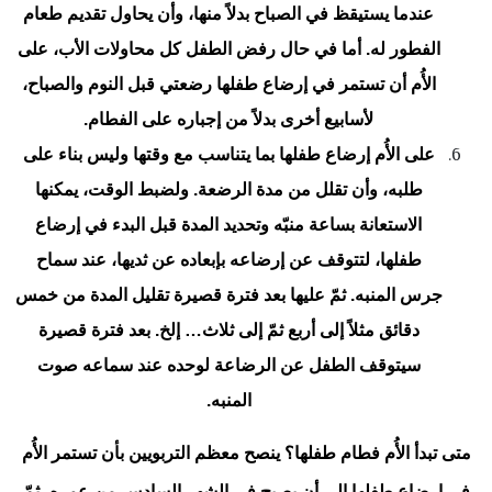
عندما يستيقظ في الصباح بدلاً منها، وأن يحاول تقديم طعام
الفطور له. أما في حال رفض الطفل كل محاولات الأب، على
الأُم أن تستمر في إرضاع طفلها رضعتي قبل النوم والصباح،
لأسابيع أخرى بدلاً من إجباره على الفطام.
على الأُم إرضاع طفلها بما يتناسب مع وقتها وليس بناء على
طلبه، وأن تقلل من مدة الرضعة. ولضبط الوقت، يمكنها
الاستعانة بساعة منبّه وتحديد المدة قبل البدء في إرضاع
طفلها، لتتوقف عن إرضاعه بإبعاده عن ثديها، عند سماح
جرس المنبه. ثمّ عليها بعد فترة قصيرة تقليل المدة من خمس
دقائق مثلاً إلى أربع ثمّ إلى ثلاث… إلخ. بعد فترة قصيرة
سيتوقف الطفل عن الرضاعة لوحده عند سماعه صوت
المنبه.
متى تبدأ الأُم فطام طفلها؟ ينصح معظم التربويين بأن تستمر الأُم
في إرضاع طفلها إلى أن يصبح في الشهر السادس من عمره، ثمّ