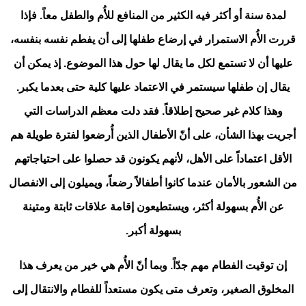
لمدة سنة أو أكثر فيه الكثير من المنافع للأُم والطفل معاً. فإذا
قررت الأُم الاستمرار في إرضاع طفلها إلى أن يفطم نفسه بنفسه،
عليها أن لا تستمع لكل ما يقال لها حول هذا الموضوع. إذ يمكن أن
يقال إن طفلها سيستمر في الاعتماد عليها كلية حتى بعدما يكبر.
وهذا كلام غير صحيح إطلاقاً. فقد دلت معظم الدراسات التي
أجريت بهذا الشأن، على أنّ الأطفال الذين أُرضعوا لفترة طويلة هم
الأقل اعتماداً على الأهل، لأنهم يكونون قد حصلوا على احتياجاتهم
من الشعور بالأمان عندما كانوا أطفالاً رضعاً، ويميلون إلى الانفصال
عن الأُم بسهولة أكثر، ويستطيعون إقامة علاقات ثابتة ومتينة
بسهولة أكبر.
إن توقيت الفطام مهم جدّاً. وبما أنّ الأُم هي خير من يعرف هذا
المخلوق الصغير، وتعرف متى يكون مستعداً للفطام والانتقال إلى