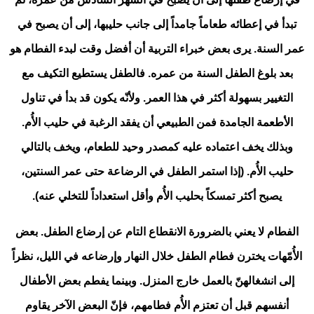
تبدأ في إعطائه طعاماً جامداً إلى جانب حليبها، إلى أن يصبح في
عمر السنة. يرى بعض خبراء التربية أن أفضل وقت لبدء الفطام هو
بعد بلوغ الطفل السنة من عمره. فالطفل يستطيع التكيف مع
التغيير بسهولة أكثر في هذا العمر. ولأنّه يكون قد بدأ في تناول
الأطعمة الجامدة فمن الطبيعي أن يفقد الرغبة في حليب الأُم.
وبذلك يخف اعتماده عليه كمصدر وحيد للطعام، ويخف بالتالي
حليب الأُم. (إذا استمر الطفل في الرضاعة حتى عمر السنتين،
يصبح أكثر تمسكاً بحليب الأُم وأقل استعداداً للتخلي عنه).
الفطام لا يعني بالضرورة الانقطاع التام عن إرضاع الطفل. بعض
الأُمّهات يخترن فطام الطفل خلال النهار وإرضاعه في الليل، نظراً
إلى انشغالهنّ بالعمل خارج المنزل. وبينما يفطم بعض الأطفال
أنفسهم قبل أن تعتزم الأُم فطامهم، فإنّ البعض الآخر يقاوم