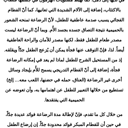
بالاكتئاب، إضافة إلى الآلام الشديدة التي تعانيها، كما أنّ الفطام
الفجائي يسبب صدمة عاطفية للطفل، لأنّ الرضاعة تمنحه الشعور
بالحميمية نتيجة التصاق جسده بجسد الأُم. وبما أنّ الرضاعة ليست
مصدر طعام للطفل فقط، لكنها مصدر للأمان والراحة العاطفية
أيضاً. لذا، فإنّ التوقف عنها فجأة يمكن أن يُزعج الطفل جدّاً ويقلقه.
إذ من المستحيل الشرح للطفل لماذا لم يعد في إمكانه الرضاعة
فجأة، إضافة إلى أنّ الفطام التدريجي يسمح للأُم بإيجاد وسائل
أخرى غير الرضاعة (العناق، حمله في حضنها، اللعب معه… إلخ)
تستطيع من خلالها التعبير للطفل عن اهتمامها به، وأن تعوضه عن
الحميمية التي يفتقدها.
من خلال كل ما تقدم، فإنّ لإطالة مدة الرضاعة فوائد عديدة جدّاً،
في حين أن للفطام المبكر فوائد محدودة جدّاً. إن إرضاع الطفل