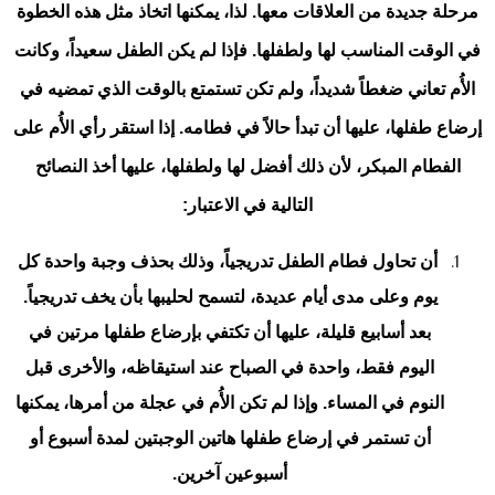
مرحلة جديدة من العلاقات معها. لذا، يمكنها اتخاذ مثل هذه الخطوة
في الوقت المناسب لها ولطفلها. فإذا لم يكن الطفل سعيداً، وكانت
الأُم تعاني ضغطاً شديداً، ولم تكن تستمتع بالوقت الذي تمضيه في
إرضاع طفلها، عليها أن تبدأ حالاً في فطامه. إذا استقر رأي الأُم على
الفطام المبكر، لأن ذلك أفضل لها ولطفلها، عليها أخذ النصائح
التالية في الاعتبار:
أن تحاول فطام الطفل تدريجياً، وذلك بحذف وجبة واحدة كل
يوم وعلى مدى أيام عديدة، لتسمح لحليبها بأن يخف تدريجياً.
بعد أسابيع قليلة، عليها أن تكتفي بإرضاع طفلها مرتين في
اليوم فقط، واحدة في الصباح عند استيقاظه، والأخرى قبل
النوم في المساء. وإذا لم تكن الأُم في عجلة من أمرها، يمكنها
أن تستمر في إرضاع طفلها هاتين الوجبتين لمدة أسبوع أو
أسبوعين آخرين.