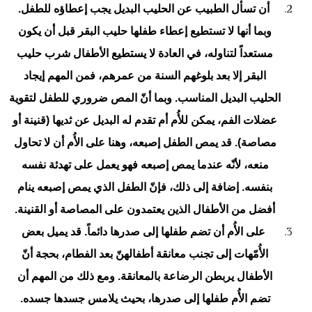
أن تسأل الطبيب عن الحليب البديل يجب إعطاؤه للطفل.
وبما أنها لا تستطيع إعطاء طفلها حليب البقر قبل أن يكون
مستعداً لتناوله، في العادة لا يستطيع الأطفال شرب حليب
البقر إلا بعد بلوغهم السنة من عمرهم، فمن المهم إيجاد
الحليب البديل المناسب. وبما أنّ المص ضروري للطفل لتقوية
عضلات الفم، يمكن للأُم أم تقدم له البديل عن ثديها (قنينة أو
مصاصة). قد يمص الطفل إصبعه، وهنا على الأُم أن لا تحاول
منعه، لأنّه عندما يمص إصبعه فهو يعمل على تهدئة نفسه
بنفسه. إضافة إلى ذلك، فإنّ الطفل الذي يمص إصبعه ينام
أفضل من الأطفال الذين يعتمدون على المصاصة أو القنينة.
على الأُم أن تضم طفلها إلى صدرها دائماً. قد يميل بعض
الأُمّهات إلى تجنب معانقة أطفالهنّ بعد الفطام، بحجة أنّ
الأطفال يربطن الرضاعة بالمعانقة. ومع ذلك من المهم أن
تضم الأُم طفلها إلى صدرها، بحيث يلامس جسدها جسده.