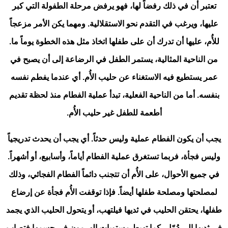
تعتبر أن في ذلك رفضاً لها، فهو يرفض مرحلة الطفولة التي كبر
عليها، ويرغب في التقدم نحو الاستقلالية. ومهما يكن الأمر مزعجاً
للأُم، عليها أن تدرك أن على طفلها اتخاذ مثل هذه الخطوة يوماً ما.
من الناحية المثالية، يستمر الطفل في الرضاعة إلى أن يصبح في
عمر يستطيع فيه الاستغناء عن حليب الأُم. أي عندما يفطم نفسه
بنفسه. أما من الناحية الفعلية، تبدأ عملية الفطام منذ لحظة تقديم
أطعمة للطفل غير حليب الأُم.
يجب أن يكون الفطام عملية وليس حدثاً. أي يجب أن يحدث تدريجياً
وليس فجأة، فربما تستغرق عملية الفطام أياماً، وأسابيع، أو أشهراً.
في جميع الأحوال، على الأُم أن تتجنب دائماً الفطام الفجائي، وذلك
لمصلحتها ومصلحة طفلها أيضاً. فإذا توقفت الأُم فجأة عن إرضاع
طفلها، يحتقن الحليب في ثديها فيلتهب، أو يتحول الحليب الذي يجمد
في ثديها إلى دُمّل، كما تهبط مستويات الهرمون في جسمها فتصاب