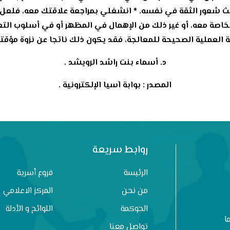
بث شعور الثقة في نفسه. * انشغلي بمراجعة علاقتك معه، فلعل 
لخاصة معه، أو غير ذلك من الإهمال في المظهر أو في أسلوب ال
العملية الصحيحة للمعالجة، فقد يكون ذلك ناتجا عن نزوة مؤقتة
د. أسماء بنت راشد الرويشد .
المصدر : بوابة آسيا الإلكترونية .
روابط سريعة
الرئيسة
فروع أسرية
من نحن
المركز الاعلامي
الحوكمة
اللوائح و الأدلة
ا
تواصل معنا