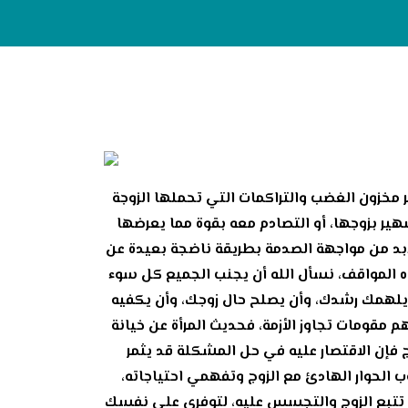
ر مخزون الغضب والتراكمات التي تحملها الزوجة
هير بزوجها، أو التصادم معه بقوة مما يعرضها
ابد من مواجهة الصدمة بطريقة ناضجة بعيدة عن
ه المواقف، نسأل الله أن يجنب الجميع كل سوء
ن يلهمك رشدك، وأن يصلح حال زوجك، وأن يكفيه
م مقومات تجاوز الأزمة، فحديث المرأة عن خيانة
 فإن الاقتصار عليه في حل المشكلة قد يثمر
الحوار الهادئ مع الزوج وتفهمي احتياجاته،
 تتبع الزوج والتجسس عليه، لتوفري على نفسك