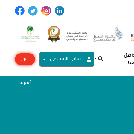
اصل
حسابي الشحصي
تبرع
نا
مع
أسرية