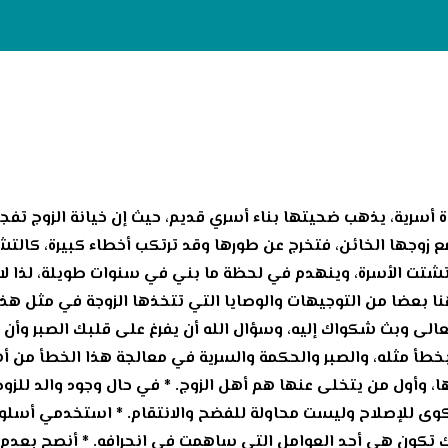
اة أسرية، يذهب ضحيتها بناء أسري قديم، حيث إن خيانة الزوج تفج
 زوجها الخائن، فتخرج عن طورها وقد ترتكب أخطاء كبيرة، كالتش
تشتت الأسرة، وينهدم في لحظة ما بني في سنوات طويلة، لذا ل
نا بعضا من التوجيهات والوصايا التي تتخذها الزوجة في مثل هذ
 وتعالى وبث شكواك إليه، وسؤال الله أن يفرغ على قلبك الصبر وأ
 بخطأ مثله، والصبر والحكمة والسرية في معالجة هذا الخطأ من أه
، وأول من يتخلى عنها هم أهل الزوج. * في حال وجود والد للزوج
كوى للإصلاح وليست محاولة للفضح والانتقام. * استخدمي أسلوب 
ك تكون هي أحد العوامل التي ساهمت في انحرافه. * أنصح بعدم