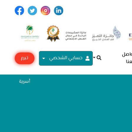
اصل
حسابي الشحصي
تبرع
نا
مع
أسرية