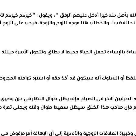
له بأهل بلد خيرا أدخل عليهم الرفق ” ، ويقول : ” خيركم خيركم لأه
د الغضب “. والخطاب هنا موجه للزوج والزوجة، فيجب على الزوج أ
ساءة بالإساءة تجعل الحياة جحيما لا يطاق وتتحول الأسرة حينئذ م
 باللفظ أو السلوك أنه سيكون قد أخذ حقه أو استرد كرامته المج
د الطرفين الآخر في الصباح فإنه يظل طوال النهار في حزن وضيق أم
لحلم فإن صاحب هذا الخلق سيظل سعيدا طوال وقته ويجنى ثمرة حلم
يرة العلاقات الزوجية والأسرية إلى أن الإهانة أمر مرفوض في ا