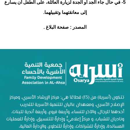
5- في حال جاء الجد أو الجدة لزيارة العائلة، على الطفل أن يسارع
إلى معانقتهما وتقبيلهما.
المصدر : صفحة البلاغ .
تتكون (أسرية) من (13) قطاعًا هي: مركز الإرشاد الأسري، ومركز
الإصلاح الأسري، ومعهدان عاليان للتنمية الأسرية للتدريب
أحدهما للرجال، والآخر للنساء، وأربعة فروع، وأربعة أندية للبنات،
وناديان للشباب، و مركزٌ إعلاميٌّ، وإدارةٌ للتنسيق، وإدارةٌ للعمليات
المساندة، وإدارةٌ للشراكات، وإدارةٌ للتطوع، والإدارةُ المالية،