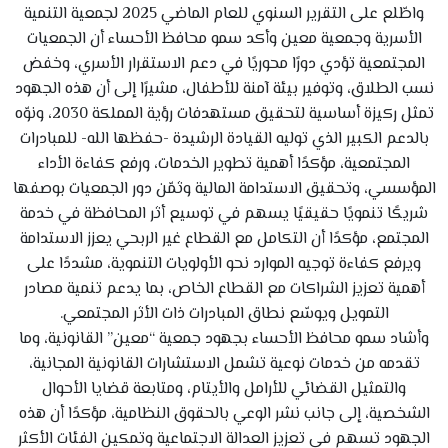
واطّلع على التقرير السنوي للعام الماضي 2025 لجمعية التنمية
الأسرية وجمعية معين وأكد سمو محافظ الأحساء أن الجمعيات
المجتمعية تؤدي دورًا محوريًا في دعم الاستقرار الأسري، وخفض
نسب الطلاق، وتوفير بيئة آمنة للأطفال، مشيرًا إلى أن هذه الجهود
تمثل ركيزة أساسية لتحقيق مستهدفات رؤية المملكة 2030، ونوّه
بالدعم الكبير الذي توليه القيادة الرشيدة -حفظها الله- للمبادرات
المجتمعية، مؤكدًا أهمية تطوير الخدمات، ورفع كفاءة الأداء
المؤسسي، وتحقيق الاستدامة المالية وثمّن دور الجمعيات بوصفها
شريكًا تنمويًا حقيقيًا يسهم في توسيع أثر المحافظة في خدمة
المجتمع، مؤكدًا أن التكامل مع القطاع غير الربحي يعزز الاستدامة
ويرفع كفاءة توجيه الموارد نحو الأولويات التنموية، مشددًا على
أهمية تعزيز الشراكات مع القطاع الخاص، بما يدعم تنمية مصادر
التمويل ويوسّع نطاق المبادرات ذات الأثر المجتمعي.
وأشاد سمو محافظ الأحساء بجهود جمعية “معين” القانونية، وما
تقدمه من خدمات نوعية تشمل الاستشارات القانونية المجانية،
والتمثيل القضائي للأرامل والأيتام، ومتابعة قضايا الأحوال
الشخصية، إلى جانب نشر الوعي بالحقوق النظامية، مؤكدًا أن هذه
الجهود تسهم في تعزيز العدالة الاجتماعية وتمكين الفئات الأكثر