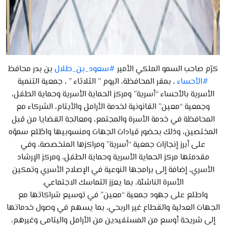
كرّم صاحب السمو الملكي الأمير
#سعود_بن_طلال
بن بدر محافظ
#الأحساء
، بمقر المحافظة، اليوم ” الثلاثاء ” ، جمعية التنمية
الأسرية بالأحساء “أسرية” ومركز الحماية الأسرية وحماية الطفل،
وجمعية “معين” القانونية لخدمة الأرامل والأيتام، الشركاء مع
المحافظة في خدمة الأسرة والمجتمع، ومعالجة القضايا من قبل
المختصين، وذلك بحضور قيادات الجهات ومنسوبيها واطّلع سموّه
على أبرز إنجازات جمعية “أسرية” ومراكزها المتخصصة، وفي
مقدمتها مركز الحماية الأسرية وحماية الطفل، ومركز الإرشاد
الأسري، إضافة إلى برامجها النوعية في الإصلاح الأسري وتمكين
الأسرة الناشئة، بما يعزز التماسك الاجتماعي.
واطلع على جهود جمعية “معين” في توسيع شراكاتها مع
الجهات العدلية والقطاع غير الربحي، بما يسهم في وصول خدماتها
إلى شريحة أوسع من المستفيدين من الأرامل واليتامى وغيرهم،