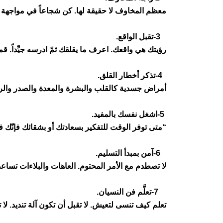
معظم المخاوف لا حقيقة لها. كن شجاعاً في مواجهة ال
-3
تقبل الواقع
.
رؤيتك هي واقعك. اعرف ما يقلقك ثمّ ادرسه جيِّداً. قم ب
-4
تذكر أخطار القلق
.
أمراض جسدية كالقلب والبشرة والمعدة والصدر والرأ
-5
اشغل نفسك بالمفيد
.
“
متى توفر الوقت للتفكير بسعادتك أو بشقائك فإنّك 
-6
آمن بمبدأ التسليم
.
لا تصطدم مع الأمر المحتوم. العاهات والبلاءات تساعد
-7
تعلَّم فن النسيان
.
تعلم كيف تنسى لتعيش. لا تقبل أن تكون آلة تنديد. لا