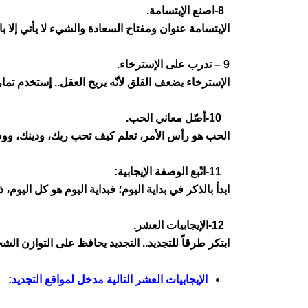
-8
اصنع الإبتسامة
.
الإبتسامة عنوان ومفتاح السعادة والشيء لا يأتي إلا ب
– 9
تدرب على الإسترخاء
.
الإسترخاء يضعف القلق لأنّه يريح العقل.. إستخدم تما
-10
أصّل معاني الحب
.
الحب هو رأس الأمر، تعلم كيف تحب ربك، ودينك، ووطن
-11
اتّبع الوصفة الإيجابية
:
ابدأ بالذكر في بداية اليوم؛ فبداية اليوم هو كل اليوم
-12
الإيجابيات العشر
.
ابتكر طرقاً للتجديد.. التجديد يحافظ على التوازن ال
الإيجابيات العشر التالية مدخل لمواقع التجديد
: