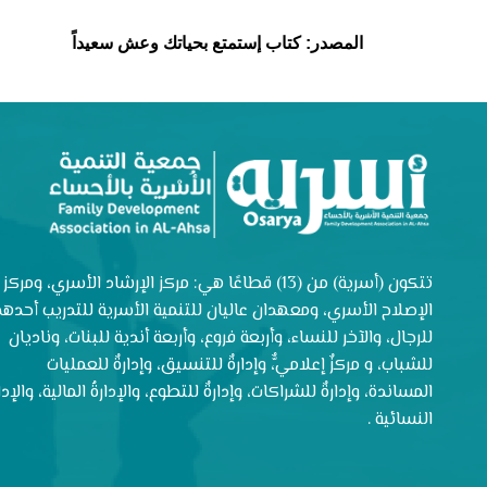
المصدر: كتاب إستمتع بحياتك وعش سعيداً
تتكون (أسرية) من (13) قطاعًا هي: مركز الإرشاد الأسري، ومركز
الإصلاح الأسري، ومعهدان عاليان للتنمية الأسرية للتدريب أحدهم
للرجال، والآخر للنساء، وأربعة فروع، وأربعة أندية للبنات، وناديان
للشباب، و مركزٌ إعلاميٌّ، وإدارةٌ للتنسيق، وإدارةٌ للعمليات
المساندة، وإدارةٌ للشراكات، وإدارةٌ للتطوع، والإدارةُ المالية، والإدار
النسائية .