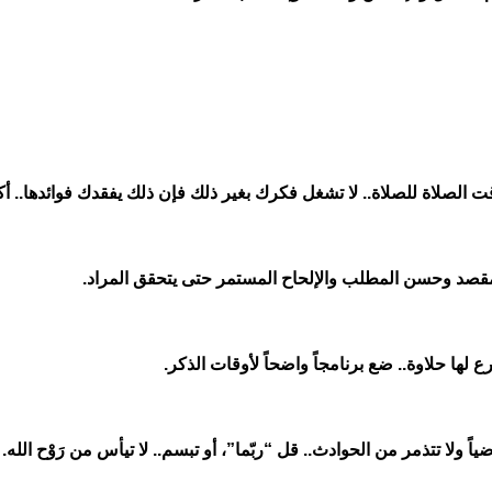
ت الصلاة للصلاة.. لا تشغل فكرك بغير ذلك فإن ذلك يفقدك فوائدها.. أكث
لمقصد وحسن المطلب والإلحاح المستمر حتى يتحقق المراد
.
رع لها حلاوة.. ضع برنامجاً واضحاً لأوقات الذكر
.
ً ولا تتذمر من الحوادث.. قل “ربّما”، أو تبسم.. لا تيأس من رَوْح الله.