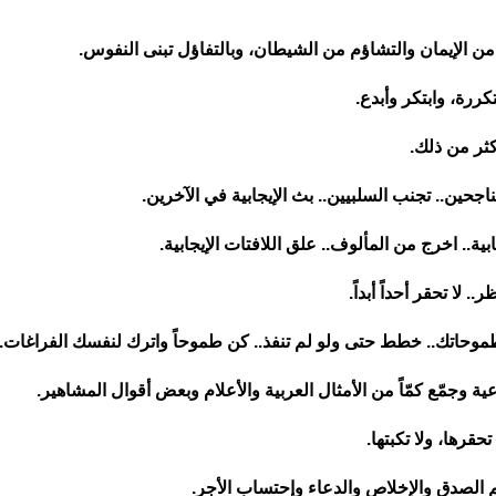
من الإيمان والتشاؤم من الشيطان، وبالتفاؤل تبنى النفوس
.
ررة، وابتكر وأبدع
.
كثر من ذلك
.
لناجحين.. تجنب السلبيين.. بث الإيجابية في الآخرين
.
ة.. اخرج من المألوف.. علق اللافتات الإيجابية
.
 لا تحقر أحداً أبداً
.
طموحاتك.. خطط حتى ولو لم تنفذ.. كن طموحاً واترك لنفسك الفراغات.. 
ة وجمّع كمّاً من الأمثال العربية والأعلام وبعض أقوال المشاهير
.
قرها، ولا تكبتها
.
م الصدق والإخلاص والدعاء وإحتساب الأجر
.