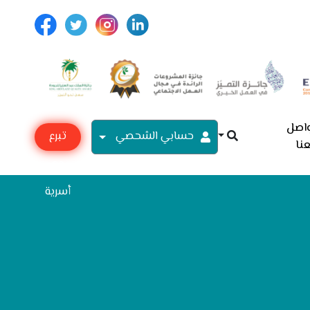
اصل
حسابي الشحصي
تبرع
نا
مع
أسرية