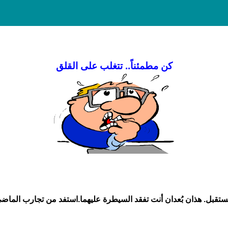
كن مطمئناً.. تتغلب على القلق
مستقبل. هذان بُعدان أنت تفقد السيطرة عليهما.استفد من تجارب الم