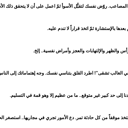
مصاعب. روّض نفسك لتقبُّل الأسوأ ثمّ اعمل على أن لا يتحقق ذلك الأس
عدها بالإستشارة ثمّ اتخذ قراراً لا تندم عليه
.
س والظهر والإلتهابات والعجز وأمراض نفسية.. إلخ
.
في الغالب تشقى”! اطرد القلق بتناسي نفسك. وجه إهتماماتك إلى النا
نا إلى حد كبير غير متوقع.. ما من عظيم إلا وهو قمة في التسليم
.
 تتخذ موقفاً من كل حادثة تمر. دع الأمور تجري في مجاريها.. استصغر ا