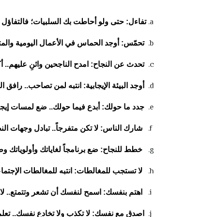
تفاءل: حتى ولو أحاطت بك السلبيات؛ فالتفاؤل 
تحمّس: أوجد الحماس في الأعمال اليومية والمتك
تحدث عن النجاح: امدح الناجحين واثنِ عليهم.. أ
أوجد البيئة الإيجابية: انتبه لمن تصاحب.. رافق ا
جدد ما حولك: أبدع فيما حولك.. ضع لمسات إيجابي
شارك الناس: لا تكن متفرجاً.. تبادل وجهات النظر..
خطط للنجاح: ضع برنامجاً لغاياتك وأولوياتك و
لا تستجب للمغالطات: انتبه للمغالطات الإجتماعي
اهتم بنفسك: اسمح لنفسك أن تشعر وتتمتع.. لا تح
اصدق مع نفسك: لا تكذب ولا تخادع نفسك.. تعل