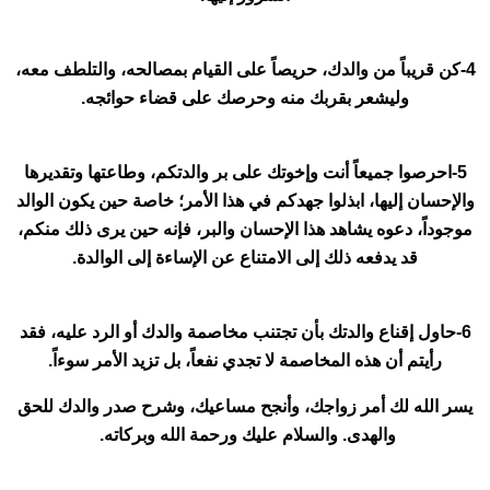
4-كن قريباً من والدك، حريصاً على القيام بمصالحه، والتلطف معه،
وليشعر بقربك منه وحرصك على قضاء حوائجه.
5-احرصوا جميعاً أنت وإخوتك على بر والدتكم، وطاعتها وتقديرها
والإحسان إليها، ابذلوا جهدكم في هذا الأمر؛ خاصة حين يكون الوالد
موجوداً، دعوه يشاهد هذا الإحسان والبر، فإنه حين يرى ذلك منكم،
قد يدفعه ذلك إلى الامتناع عن الإساءة إلى الوالدة.
6-حاول إقناع والدتك بأن تجتنب مخاصمة والدك أو الرد عليه، فقد
رأيتم أن هذه المخاصمة لا تجدي نفعاً، بل تزيد الأمر سوءاً.
يسر الله لك أمر زواجك، وأنجح مساعيك، وشرح صدر والدك للحق
والهدى. والسلام عليك ورحمة الله وبركاته.