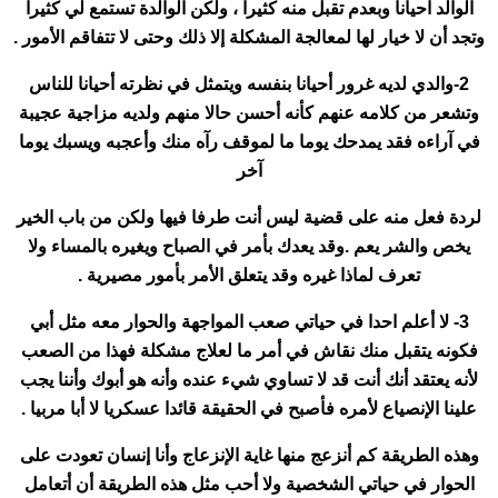
الوالد احيانا وبعدم تقبل منه كثيرا ، ولكن الوالدة تستمع لي كثيرا
وتجد أن لا خيار لها لمعالجة المشكلة إلا ذلك وحتى لا تتفاقم الأمور .
2-والدي لديه غرور أحيانا بنفسه ويتمثل في نظرته أحيانا للناس
وتشعر من كلامه عنهم كأنه أحسن حالا منهم ولديه مزاجية عجيبة
في آراءه فقد يمدحك يوما ما لموقف رآه منك وأعجبه ويسبك يوما
آخر
لردة فعل منه على قضية ليس أنت طرفا فيها ولكن من باب الخير
يخص والشر يعم .وقد يعدك بأمر في الصباح ويغيره بالمساء ولا
تعرف لماذا غيره وقد يتعلق الأمر بأمور مصيرية .
3- لا أعلم احدا في حياتي صعب المواجهة والحوار معه مثل أبي
فكونه يتقبل منك نقاش في أمر ما لعلاج مشكلة فهذا من الصعب
لأنه يعتقد أنك أنت قد لا تساوي شيء عنده وأنه هو أبوك وأننا يجب
علينا الإنصياع لأمره فأصبح في الحقيقة قائدا عسكريا لا أبا مربيا .
وهذه الطريقة كم أنزعج منها غاية الإنزعاج وأنا إنسان تعودت على
الحوار في حياتي الشخصية ولا أحب مثل هذه الطريقة أن أتعامل