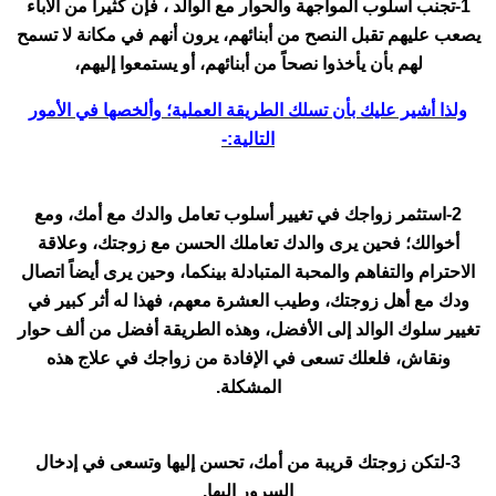
1-تجنب أسلوب المواجهة والحوار مع الوالد ، فإن كثيراً من الآباء
يصعب عليهم تقبل النصح من أبنائهم، يرون أنهم في مكانة لا تسمح
لهم بأن يأخذوا نصحاً من أبنائهم، أو يستمعوا إليهم،
ولذا أشير عليك بأن تسلك الطريقة العملية؛ وألخصها في الأمور
التالية:-
2-استثمر زواجك في تغيير أسلوب تعامل والدك مع أمك، ومع
أخوالك؛ فحين يرى والدك تعاملك الحسن مع زوجتك، وعلاقة
الاحترام والتفاهم والمحبة المتبادلة بينكما، وحين يرى أيضاً اتصال
ودك مع أهل زوجتك، وطيب العشرة معهم، فهذا له أثر كبير في
تغيير سلوك الوالد إلى الأفضل، وهذه الطريقة أفضل من ألف حوار
ونقاش، فلعلك تسعى في الإفادة من زواجك في علاج هذه
المشكلة.
3-لتكن زوجتك قريبة من أمك، تحسن إليها وتسعى في إدخال
السرور إليها.