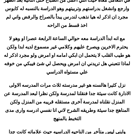
في التعامل معاه حيث انني اعمل من الصباح حتى الثانية بعد الظهر
وارجع وانشغل بدراستهم وتربيتهم وهو الدراسة بالنسبه له كابوس
مجرد ان اذكر له هيا نذهب لندرس يبدأ بالصراخ والرفض واني لم
اخذ قسط من الراحه
مع انه ابدأ الدراسة معه حوالي الساعة الرابعة عصرا او وهو لا
يحترم الاخرين ويصرخ عليهم وكلامي غير مسموع لديه ابدا ولكن
هو طيب القلب لا يتحمل ان ابكي امامه او امرض ولو مجرد اذكر له
لماذا تتعبني هل تريدني ان امرض ويحصل لي شئ فيبكي من خوفه
علي مستواه الدراسي
نزل كثيرا هالسنه هو غير مدرسته ثلاث مرات المدرسه الاولى
الادارة كانت سيئة جدا فنقلنا لمدرسة ولكن نظرا لبعد المدرسة عن
المنزل نقلناه لمدرسة آخرى مستقله قريبه من المنزل ولكن
المناهج جدا سيئة وطريقه الشرح لاني انا نفسي ادرسه وارى مدى
التخبط بالمنهج
وابني ليس متأخر من الناحيه الدراسيه حيث علاماته كانت جدا