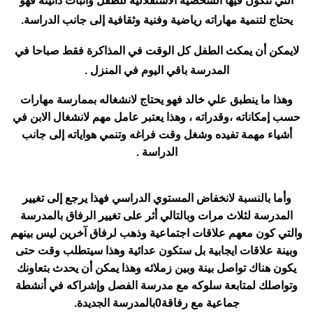
التي تتكون فيها الشخصية الاستقلالية للطفل واثبات ذاتيته فهو
يحتاج لتنمية مهاراته رياضية وفنية وثقافية إلى جانب الدراسة.
لايمكن أن يمكث الطفل كل الوقت في المذاكرة فقط صباحا في
المدرسة باقي اليوم في المنزل .
وهذا ما ينطبق علي خالد فهو يحتاج لانشغاله بممارسة مهارات
حسب إمكاناته ،وقدراته ، وهذا يعتبر عامل مهم لانشغال الابن في
أشياء مهمة تفيده وشغل وقت فراغه وتنمي هواياته إلى جانب
الدراسة .
وأما بالنسبة لانخفاض المستوي الدراسي فهذا يرجع إلى تغيير
المدرسة لثلاث مرات وبالتالي أثر على تغيير الرفاق بالمدرسة
والتي كون معهم علاقات اجتماعية وذهب لرفاق آخرين ليس بينهم
وبينة علاقات ايجابية بل ستكون عدائية وهذا سيتطلب وقت حتى
يكون هناك تواصل بينة وبين زملائه وهذا يمكن أن يحدث بتعاونك
وتواصلك لمتابعة سلوكه مع مدرسة الفصل وإشراكه في أنشطة
جماعية مع رفاقة0بالمدرسة الجديدة.