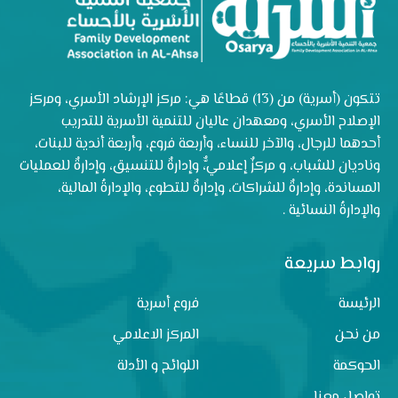
تتكون (أسرية) من (13) قطاعًا هي: مركز الإرشاد الأسري، ومركز
الإصلاح الأسري، ومعهدان عاليان للتنمية الأسرية للتدريب
أحدهما للرجال، والآخر للنساء، وأربعة فروع، وأربعة أندية للبنات،
وناديان للشباب، و مركزٌ إعلاميٌّ، وإدارةٌ للتنسيق، وإدارةٌ للعمليات
المساندة، وإدارةٌ للشراكات، وإدارةٌ للتطوع، والإدارةُ المالية،
والإدارةُ النسائية .
روابط سريعة
الرئيسة
فروع أسرية
من نحن
المركز الاعلامي
الحوكمة
اللوائح و الأدلة
تواصل معنا