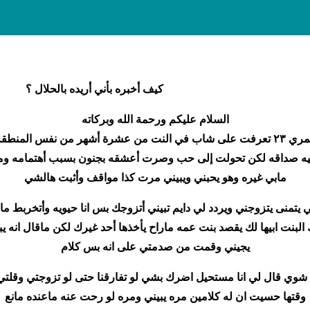
كيف أخبره بأني أريده بالحلال ؟
السلام عليكم ورحمة الله وبركاته
إلى المستشار شيروا علي بحل ورد كافي بعلاقتي عمري ٢٣ تعرفت على شاب في النت من عشرة 
ي فيه صداقه لكن تحولت إلى حب وصرت أعشقه بجنون بسبب أهتمامه وم
مابي غيره وهو يحبني ويبيني مرت كذا مواقف وأثبت هالشي
يتمنى يتزوجني ويردد لي دايم تبيني أتزوجك بس انا حيويه وأتخربط ماع
ك البنت ابيها لك يقصد بنت عمه ماراح يأخذها أحد غيرك لكن ماقال انه 
يجيني وقمت من صدمتي على انه بس كلام
وي قال لي انا مستحيل اضرك بشي لو تفارقنا حتى لو تزوجتي وقلتي بب
وقتها حسيت ان له كلامين مره يبيني ومره لو رحت عنه ماعنده مانع