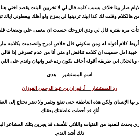
يام صار بينا خلاف بسبب كلمه قال لي لا تخربين البنت يقصد اختي هنا 
 هالكلام وقلت لك كذا ابيك تردينها لي بمزح ولو أهلك بيعطوني اياك 
جأت مره بفتره قال لي ودي اتزوجك حسيت ان بيغمى علي ونبضات قلبي از
بط كلام أقوله له ومن سكوتي قال خلاص امزح وانصدمت بكلامه مارا
بة امل حسيت ان كلامه تناقض او مني أنا من عدم تصرفي إذا قالي ا
 وبالحلال ابي طريقه أقوله أخاف يكون رده غير وانهان واندم على اللي
اسم المستشير هدى
رد المستشار أ. فوزان بن عبد الرحمن الفوزان
 بها الإنسان ولكن هذه العاطفة حتى تنفع وتثمر ولا تضر تحتاج إلى ال
أنكِ قد أحطت عاطفتك بعقلك.
حدث للعديد من الفتيات واللاتي للأسف قد يجرين بتلك المشاعر البري
ذلك أشد الندم.