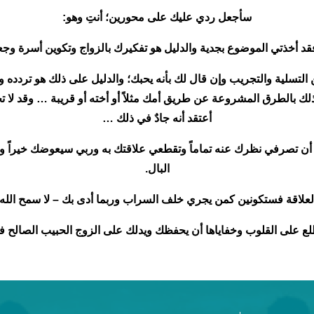
سأجعل ردي عليك على محورين؛ أنتِ وهو:
 فقد أخذتي الموضوع بجدية والدليل هو تفكيرك بالزواج وتكوين أسرة و
من التسلية والتجريب وإن قال لك بأنه يحبك؛ والدليل على ذلك هو تردده
ذلك بالطرق المشروعة عن طريق أمك مثلاً أو أخته أو قريبة … وقد لا تحت
أعتقد أنه جادٌ في ذلك …
ن تصرفي نظرك عنه تماماً وتقطعي علاقتك به وربي سيعوضك خيراً وتذ
البال.
علاقة فستكونين كمن يجري خلف السراب وربما أدى بك – لا سمح الله – 
لع على القلوب وخفاياها أن يحفظك ويدلك على الزوج الحبيب الصالح في 