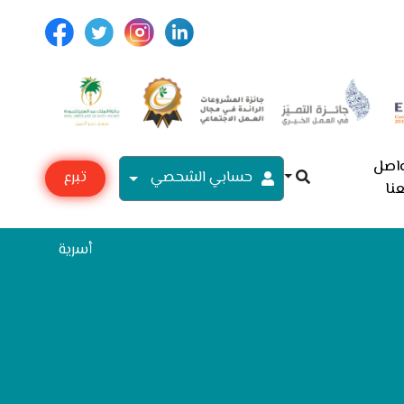
اصل
حسابي الشحصي
تبرع
نا
مع
أسرية