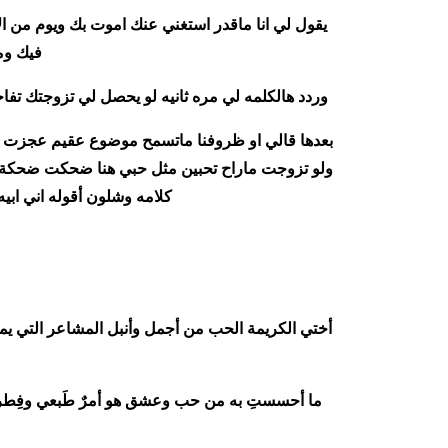
يقول لي انا ماقدر استغني عنك اموت بك ويوم من الا
فيك ومن
وردد هالكلمه لي مره ثانيه لو يحصل لي تزوجتك تفا
بعدها قالي او ظروفنا ماتسمح موضوع عقيم عجزت أر
ولو تزوجت ماراح تحبين مثل حبي هنا ضحكت ضحكة خي
كلامه وشلون أقوله اني ابيه
أختي الكريمة الحب من أجمل وأنبل المشاعر التي يمر
ما أحسستِ به من حب وعشق هو أمرٌ طَبعي وفِطري ي