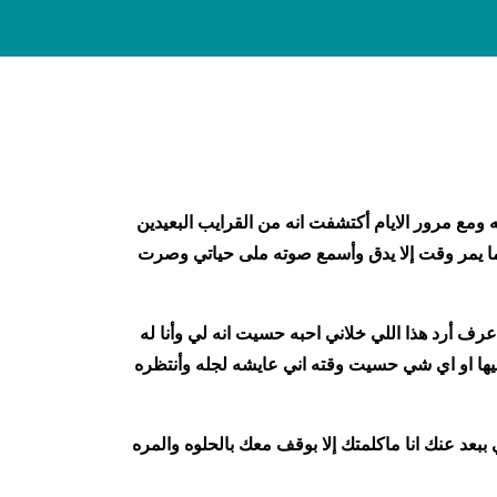
أشهر من نفس المنطقه ومع مرور الايام أكتشفت انه من القرايب البعيدين
ا يمر وقت إلا يدق وأسمع صوته ملى حياتي وصرت
رف أرد هذا اللي خلاني احبه حسيت انه لي وأنا له
يبيها او اي شي حسيت وقته اني عايشه لجله وأنتظره
عد عنك انا ماكلمتك إلا بوقف معك بالحلوه والمره