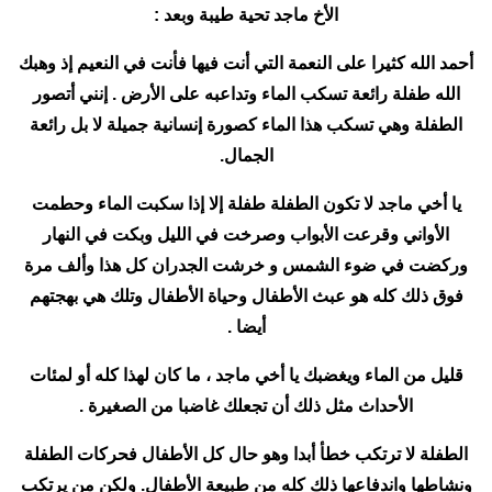
الأخ ماجد تحية طيبة وبعد :
أحمد الله كثيرا على النعمة التي أنت فيها فأنت في النعيم إذ وهبك
الله طفلة رائعة تسكب الماء وتداعبه على الأرض . إنني أتصور
الطفلة وهي تسكب هذا الماء كصورة إنسانية جميلة لا بل رائعة
الجمال.
يا أخي ماجد لا تكون الطفلة طفلة إلا إذا سكبت الماء وحطمت
الأواني وقرعت الأبواب وصرخت في الليل وبكت في النهار
وركضت في ضوء الشمس و خرشت الجدران كل هذا وألف مرة
فوق ذلك كله هو عبث الأطفال وحياة الأطفال وتلك هي بهجتهم
أيضا .
قليل من الماء ويغضبك يا أخي ماجد ، ما كان لهذا كله أو لمئات
الأحداث مثل ذلك أن تجعلك غاضبا من الصغيرة .
الطفلة لا ترتكب خطأ أبدا وهو حال كل الأطفال فحركات الطفلة
ونشاطها واندفاعها ذلك كله من طبيعة الأطفال. ولكن من يرتكب