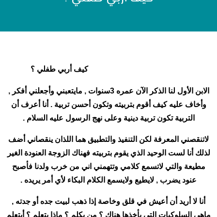
كيف أربي طفلي ؟
الابن الأول لنا الذكر الآن عمره 3سنوات , مايتعبني وأجعلني أفكر ,
وأخاف عليه كيف أقوم بتربيته وتكون أحسن تربية . أنا أعرف أن
التربية تكون تربية دينية وعلى نهج الرسول عليه السلام .
لاتنقصني المعرفة لكن التنفيذ والتطبيق هما اللذان ينقصاني أضف
لذلك أنا لست الوحيد الذي يقوم بتربيته فهناك الزوجة العنودة الغير
مطيعة والتي لاتسمع كلامي وتتهمني اني من خرب ولدنا فأصبح
عنود يضرب , لايطيع ولايسمع الكلام البكاء لأي أمر يريده .
أنا لا أريد أن أعيش في قلق وخاصة إذا ذهب لبيت جده أو جدته ,
ماهي السلوكيات التي يأخذها هناك ؟ من يكلم ؟ ماذا يتعلم ؟ أيتعلم