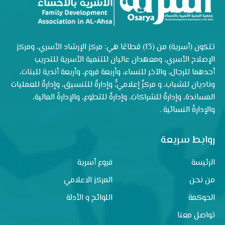
تتكون (أسرية) من (13) قطاعًا هي: مركز الإرشاد الأسري، ومركز
الإصلاح الأسري، ومعهدان عاليان للتنمية الأسرية للتدريب
أحدهما للرجال، والآخر للنساء، وأربعة فروع، وأربعة أندية للبنات،
وناديان للشباب، و مركزٌ إعلاميٌّ، وإدارةٌ للتنسيق، وإدارةٌ للعمليات
المساندة، وإدارةٌ للشراكات، وإدارةٌ للتطوع، والإدارةُ المالية،
والإدارةُ النسائية .
روابط سريعة
الرئيسة
فروع أسرية
من نحن
المركز الاعلامي
الحوكمة
اللوائح و الأدلة
تواصل معنا