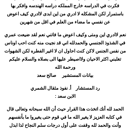
فكرت في الدراسه خارج المملكه دراسه الهندسه وافكر بها
باستمرار لكن المشكله لا ادري من اين ابدى لاادري كيف اعوض
عن نفسي ما مضاء من العلم في اقل من شهرين
نعم لاادري اين ومتى وكيف اعوض ما فاتني نعم لقد ضيعت عمري
في الشذوذ الجنسي والحمدلله اني قد نجيت منه كنت احب اوناس
من نفس الجنس لاكن كنت احاول ان لا اغير الفطره لكن الشهوات
تغلبني اكثر الاحيان ولااصيطر عليها الى بصلاه والسلام عليكم
ورحمة الله
بيانات المستشير صالح سعد
رد المستشار أ. نفوذ مثقال الشمري
الابن سعد :
الحمد لله أنك اتخذت هذا القرار حيث أن الله سبحانه وتعالى قال
في كتابه العزيز لا يغير الله ما في قوم حتى يغيروا ما بأنفسهم
وأنت والحمد لله وقفت على أول درجات سلم النجاح لذا ابذل