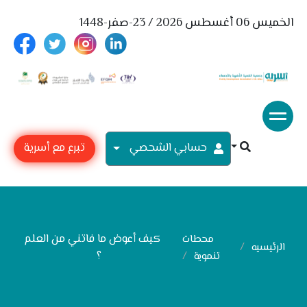
الخميس 06 أغسطس 2026 / 23-صفر-1448
حسابي الشحصي
تبرع مع أسرية
كيف أعوض ما فاتني من العلم
محطات
الرئيسيه
؟
تنموية