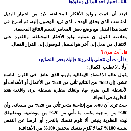
ثالثًا ـ اختيار أحد البدائل وتنفيذها:
فبعد أن قمت بتوليد الأفكار المختلفة، لابد من اختيار البديل
المناسب الذي يحقق الهدف الذي تريد الوصول إليه، ثم اشرع في
تنفيذ هذا البديل مع وضع بعض المعايير لتقييم النتائج المحققة.
وخلاصة القول إن عملية توليد الأفكار المختلفة، والقدرة على
الانتقال من بديل إلى آخر هو السبيل للوصول إلى القرار الفعال.
هل أنت مرن؟
إذا أردت أن تتحلى بالمرونة فإليك بعض النصائح:
أولًا ـ لا تطلب الكمال:
يقول عالم الاقتصاد الإيطالية باريتو الذي عاش في القرن التاسع
عشر: (إن 80% من النتائج تأتي من 20% من الأعمال أو الأهداف أو
الأنشطة التي تقوم بها، ولعلك بنظرة بسيطة ترى واقعية هذه
النظرية في الحياة.
حيث ترى أن 80% من إنتاجية متجر تأتي من 20% من مبيعاته، وأن
80% من إنتاجية مكتب ما تأتي من 20% من موظفيه، وبتطبيقك
لهذه النظرية ينبغي ألا تلزم نفسك بالنجاح أو الرضا عن النفس
بنسبة 100% كما لا تُلزم نفسك بتحقيق 100% من الأهداف).