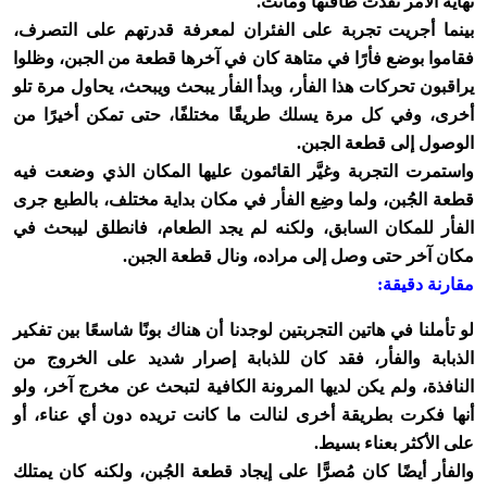
نهاية الأمر نفذت طاقتها وماتت.
بينما أجريت تجربة على الفئران لمعرفة قدرتهم على التصرف،
فقاموا بوضع فأرًا في متاهة كان في آخرها قطعة من الجبن، وظلوا
يراقبون تحركات هذا الفأر، وبدأ الفأر يبحث ويبحث، يحاول مرة تلو
أخرى، وفي كل مرة يسلك طريقًا مختلفًا، حتى تمكن أخيرًا من
الوصول إلى قطعة الجبن.
واستمرت التجربة وغيَّر القائمون عليها المكان الذي وضعت فيه
قطعة الجُبن، ولما وضِع الفأر في مكان بداية مختلف، بالطبع جرى
الفأر للمكان السابق، ولكنه لم يجد الطعام، فانطلق ليبحث في
مكان آخر حتى وصل إلى مراده، ونال قطعة الجبن.
مقارنة دقيقة:
لو تأملنا في هاتين التجربتين لوجدنا أن هناك بونًا شاسعًا بين تفكير
الذبابة والفأر، فقد كان للذبابة إصرار شديد على الخروج من
النافذة، ولم يكن لديها المرونة الكافية لتبحث عن مخرج آخر، ولو
أنها فكرت بطريقة أخرى لنالت ما كانت تريده دون أي عناء، أو
على الأكثر بعناء بسيط.
والفأر أيضًا كان مُصرًّا على إيجاد قطعة الجُبن، ولكنه كان يمتلك