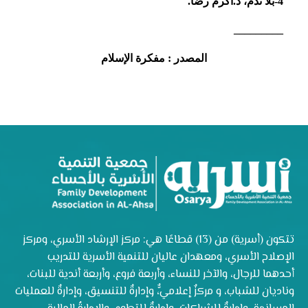
4-بلا ندم، د.أكرم رضا.
_________
المصدر : مفكرة الإسلام
تتكون (أسرية) من (13) قطاعًا هي: مركز الإرشاد الأسري، ومركز
الإصلاح الأسري، ومعهدان عاليان للتنمية الأسرية للتدريب
أحدهما للرجال، والآخر للنساء، وأربعة فروع، وأربعة أندية للبنات،
وناديان للشباب، و مركزٌ إعلاميٌّ، وإدارةٌ للتنسيق، وإدارةٌ للعمليات