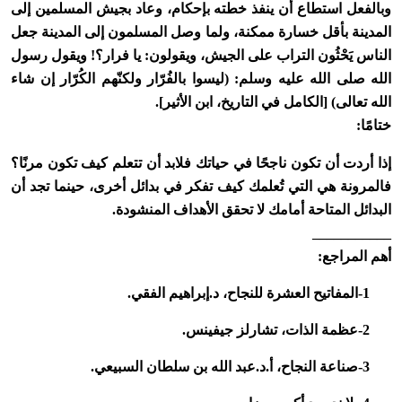
وبالفعل استطاع أن ينفذ خطته بإحكام، وعاد بجيش المسلمين إلى
المدينة بأقل خسارة ممكنة، ولما وصل المسلمون إلى المدينة جعل
الناس يَحْثُون التراب على الجيش، ويقولون: يا فرار؟! ويقول رسول
الله صلى الله عليه وسلم: (ليسوا بالفُرّار ولكنّهم الكُرّار إن شاء
الله تعالى) [الكامل في التاريخ، ابن الأثير].
ختامًا:
إذا أردت أن تكون ناجحًا في حياتك فلابد أن تتعلم كيف تكون مرنًا؟
فالمرونة هي التي تُعلمك كيف تفكر في بدائل أخرى، حينما تجد أن
البدائل المتاحة أمامك لا تحقق الأهداف المنشودة.
___________
أهم المراجع:
1-المفاتيح العشرة للنجاح، د.إبراهيم الفقي.
2-عظمة الذات، تشارلز جيفينس.
3-صناعة النجاح، أ.د.عبد الله بن سلطان السبيعي.