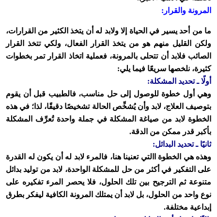
المرونة والقرار:
ما من أحد يسير في الحياة إلا ولابد له أن يتخذ الكثير من القرارات،
ولكن القليل منهم هو من يتخذ القرار الفعال، ولكي تتخذ القرار
الصائب فلابد أن تتحلى بالمرونة، فعملية اتخاذ القرار تمر بخطوات
كثيرة، نلخصها سريعًا فيما يلي:
أولًا ـ تحديد المشكلة:
وهي أول خطوة للوصول إلى حل مناسب، فالطبيب قبل أن يقوم
بتوصيف العلاج، لابد وأن يُشخِّص الحالة تشخيصًا دقيقًا، لذا؛ في هذه
الخطوة لابد من صياغة المشكلة في جملة واحدة تُعرِّف المشكلة
بأكبر قدر ممكن من الدقة.
ثانيًا ـ تحديد البدائل:
وهذه هي الخطوة االتي تعنينا هنا، فالمرء لابد له أن يكون له القدرة
على التفكير في أكثر من حل للمشكلة الواحدة، لابد من توليد بدائل
متنوعة ثم الترجيح بين تلك الحلول، فلا يحصر المرء تفكيره على
نوع واحد من الحلول، بل لابد أن يمتلك المرونة الكافية ليفكر بطرق
إبداعية مختلفة.