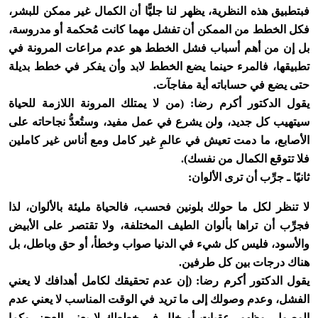
فبتطبيق هذه النظرية، يظهر لنا جليًّا أن الكمال غير ممكن للبشر،
فكل الخطط من الممكن أن تفشل مهما كانت مُحكمة أو مدروسة،
بل إن من أهم أسباب فشل الخطط هو عدم مراعات المرونة في
تطبيقها، فالمرء حينما يضع الخطط لابد وأن يفكر في خطط بديلة
حتى يضع في حساباته أية مفاجآت.
يقول الدكتور أكرم رضا: (من لا يمتلك المرونة اللازمة للحياة
سيتهيب كل جديد، ولن يشرع في عمل مفيد، وستُعدُّ نجاحاته على
الأصابع، ما دمت تعيش في عالمِ غير كامل ومع أناس غير كاملين
فلا تتوقع الكمال من نفسك).
ثانيًا ـ جرِّب أن ترى الألوان:
لا تنظر لكل ما حولك بلونين فحسب، فالحياة مليئة بالألوان، لذا
فجرِّب أن تراها بألوان الطيف المختلفة، ولا تقتصر على الأبيض
والأسود، فليس كل شيء في الدنيا صواب وخطأ، أو حق وباطل، بل
هناك درجات بين كل طرفين.
يقول الدكتور أكرم رضا: (إن عدم تحقيقك لكامل أهدافك لا يعني
الفشل، وعدم وصولك إلى ما تريد في الوقت المناسب لا يعني عدم
الوصول، وظهور عقبات أو خلل في خططك لا يعني العجز، وكما