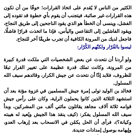
الكثير من الناس لا يُقدم على اتخاذ القرارات؛ خوفًا من أن تكون
هذه القرارات غير صائبة، فيتجنب أن يقوم بأي خطوة قد تقوده إلى
الفشل، وينسى أن الخطأ هو الذي يقود الناجحين إلى طريق النجاح،
ويقود الفاشلين إلى التقاعس واليأس، فإذا ما اتخذت قرارًا فاشلًا،
فاجعل لديك من المرونة الكافية أن تجرب طريقًا آخر للنجاح.
ليسوا بالفُرّار ولكنّهم الكُرّار:
ولو أردنا أن نتحدث عن بعض الشخصيات التي ملكت قدرة كبيرة
من المرونة، وكانت تملك قدرة عظيمة على تغيير القرار تبعًا
للظروف، فلابد إذًا أن نتحدث عن جيش الكرار، وقائدهم سيف الله
المسلول.
فخالد بن الوليد تولى إمرة جيش المسلمين في غزوة مؤتة بعد أن
استشهد الثلاثة الذين كانوا يحملون الراية، وكان على رأس جيش
قوامه ثلاثة آلاف مجاهد يقاتلون مائتي ألف من المشركين، وبدأ
سيف الله المسلول يفكر: (كيف ينقذ هذا الجيش ويُعيد له هيبته
وكيانة؟)، فرأى أن الحل يكمُن في الانسحاب بعد إرهاب العدو،
وإيهامه بوصول إمدادات جديدة.