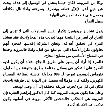
نوعًا من المرونة، فكان حينما يفشل في الوصول إلى هدفه يبحث
عن بديلٍ آخر، فيُغيِّر خطته ويتصرف بسرعة، ولذا؛ نال مكافأته
وحصل على قطعة الجبن في النهاية.
سبيل النجاح:
يقول تشارلز جيفينس: (تكرار نفس المحاولات التي لا تؤدي إلى
النجاح لن يُغير من النتيجة مهما تعددت هذه المحاولات)، فقد يفشل
المرء في تحقيق أهدافه، وتعلن الشركة إفلاسها لمجرد أنهم
يحاولون تكرار الأشياء التي لم تنفع من قبل، ولذا؛ فالمرونة وحدها
هي المفتاح الأساسي من مفتايح النجاح.
فالمرء إذا أراد أن يسير على طريق النجاح، فلابد أن يكون لديه
القدرة على التفكير في وسائل مختلفة وطرق متنوعة من الحلول،
فتوماس إديسون تعرض لـ 999 محاولة فاشلة لصناعة المصباح
الكهربي، ولكنه كان مؤمنًا أنه سيصل في النهاية إلى طريقة ناجحة،
فكان في كل مرة يُجرب طريقة مختلفة إلى أن وصل لهدفه.
وعلى هذا يكون تعريف المرونة كما قال الدكتور إبراهيم الفقي: (إن
المرونة هي التحكم، فالشخص الأكثر مرونة في أسلوبه يكون
تحكمه في الأشياء أكبر).