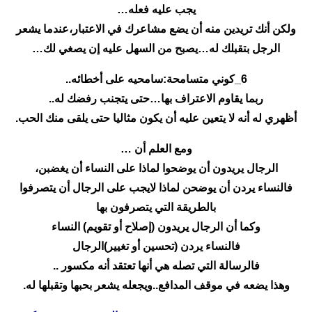
يجب عليه فعله…
ولكن أنك تريدين منه أن يضع مشاعرك في الاعتبار،عندما يشعر
الرجل بتقبلك له…يصبح من السهل عليه إن يصغي لك…
6_كوني متسامحة:سامحيه على أخطائه..
ربما يقاوم الاعتراف بها…حتى يتجنب رفضك له..
أظهري له أنه لا يتعين عليه أن يكون مثاليا حتى يلقى منك الحب.
ومع العلم أن …
الرجال يريدون أن يوضحوا لماذا على النساء أن يغضبن،
فالنساء يردن أن يوضحن لماذا لايجب على الرجال أن يتصرفوا
بالطريقة التي يتصرفون بها
وكما أن الرجال يريدون (إصلاح أو تقويم) النساء
فالنساء يردن (تحسين أو تغيير)الرجال
فالرسالة التي تصله هي أنها تعتقد أنه مكسور ..
وهذا يضعه في موقف المدافع..ويجعله يشعر بحبها وتقبلها له.