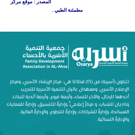
المصدر : موقع مركز
مطمئنة الطبي .
تتكون (أسرية) من (13) قطاعًا هي: مركز الإرشاد الأسري، ومركز
الإصلاح الأسري، ومعهدان عاليان للتنمية الأسرية للتدريب
أحدهما للرجال، والآخر للنساء، وأربعة فروع، وأربعة أندية للبنات،
وناديان للشباب، و مركزٌ إعلاميٌّ، وإدارةٌ للتنسيق، وإدارةٌ للعمليات
المساندة، وإدارةٌ للشراكات، وإدارةٌ للتطوع، والإدارةُ المالية،
والإدارةُ النسائية .