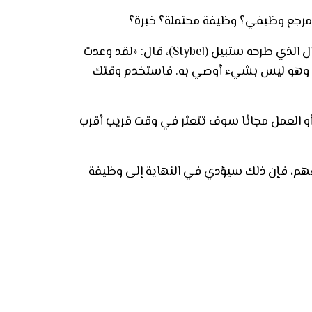
ا؟ مرجع وظيفي؟ وظيفة محتملة؟ خبرة؟
ي طرحه ستبيل (Stybel)
، قال: «لقد وعدت
ان. وهو ليس بشيء أوصي به. فاستخدم وقتك
أو العمل مجانًا سوف تتعثر في وقت قريب أقرب
م، فإن ذلك سيؤدي في النهاية إلى وظيفة