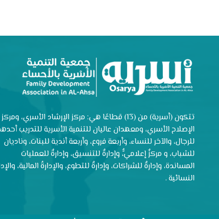
تتكون (أسرية) من (13) قطاعًا هي: مركز الإرشاد الأسري، ومركز
الإصلاح الأسري، ومعهدان عاليان للتنمية الأسرية للتدريب أحدهم
للرجال، والآخر للنساء، وأربعة فروع، وأربعة أندية للبنات، وناديان
للشباب، و مركزٌ إعلاميٌّ، وإدارةٌ للتنسيق، وإدارةٌ للعمليات
المساندة، وإدارةٌ للشراكات، وإدارةٌ للتطوع، والإدارةُ المالية، والإدار
النسائية .