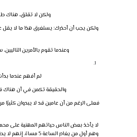
ولكن لا تقلق، هناك طري
ولكن يجب أن أحذرك: يستغرق هذا ما لا يقل 
وعندما تقوم بالأمرين التاليين
لم أفهم عندما بدأ
والحقيقة تكمن في أن هناك فر
فعلى الرغم من أن عامين قد لا يبدوان كثيرًا م
لا يأخذ بعض الناس حياتهم المهنية على مح
وهم أول من يغادر الساعة 5 مساءً. إنهم لا يطرحون أسئلة، ولا يبحثون عن مرشدين، ويحبون استراحة الغداء، ويدردشون مع زملائهم في كل فرصة تتاح لهم.