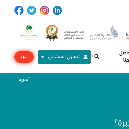
اصل
حسابي الشحصي
تبرع
نا
مع
أسرية
رة؟