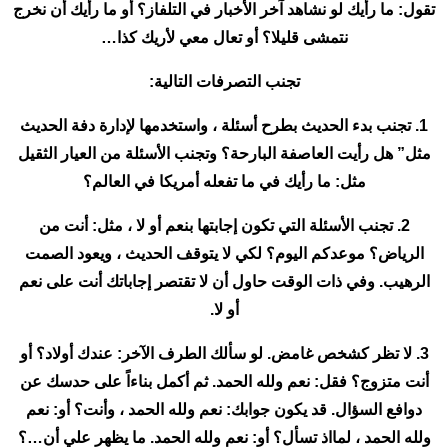
تقول: ما رأيك لو نشاهد آخر الأخبار في التلفاز؟ أو ما رأيك أن نخرج
نتمشى قليلا؟ أو تعال معي لأريك كذا…
تجنب التصرفات التالية:
1. تجنب بدء الحديث بطرح أسئلة ، واستخدمها لإدارة دفة الحديث
مثل” هل رأيت العاصفة البارحة؟ وتجنب الأسئلة من العيار الثقيل
مثل: ما رأيك في ما تفعله أمريكا في العالم؟
2. تجنب الأسئلة التي تكون إجابتها بنعم أو لا ، مثل: أنت من
الرياض؟ موعدكم اليوم؟ لكي لا يتوقف الحديث ، ويعود الصمت
الرهيب. وفي ذات الوقت حاول أن لا تقتصر إجاباتك أنت على نعم
أو لا.
3. لا تظر كشخص غامض. لو سألك الطرف الآخر: عندك أولاد؟ أو
أنت متزوج؟ فقل: نعم ولله الحمد. ثم أكمل بناءاً على حدسك عن
دوافع السؤال. قد يكون جوابك: نعم ولله الحمد ، وأنت؟ أو: نعم
ولله الحمد ، لمااذ تسأل؟ أو: نعم ولله الحمد. ما يظهر علي أن…؟