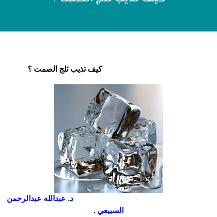
كيف تذيب ثلج الصمت ؟
د. عبدالله عبدالرحمن
السبيعي .