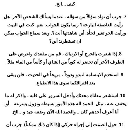
كيف…الخ.
7. جرب أن تولد سؤالاً من سؤاله ، عندما يسألك الشخص الآخر: هل
رأيت العاصفة البارحة؟ ربما يكون الجواب: نعم. كنت في البيت
ورأيت الجو تغير فجأة. أين شاهدتها أنت؟. وبعد سماع الجواب يمكن
ان تستطرد: أين؟
8. إذا شعرت بالحرج أو الارتباك ، قم من مقعدك واعرض على
الطرف الآخر أن تحضر له كوباً من الشاي أو كأساً من الماء مثلاً.
9. استخدم الابتسامة لتبدو ودوداً ، مريحاً في الحديث ، فلن يبقى
بعد افتراقكما سوى هذا الانطباع.
10. استشعر معاناة محدثك وأدخل السرور على قلبه ، واذكر له ما
يخفف عنه ، مثل: الحمد لله هذه الأمور بسيطة وتزول بسرعة .. أو:
أنا أعرف أحدهم كان .. والحمد الله الآن وضعه جيد و…الخ.
11. حول الصمت إلى إجراء حركي (إذا كان ذلك ممكناً). جرب أن