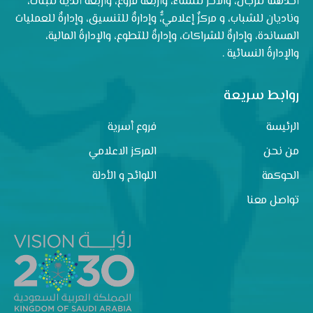
أحدهما للرجال، والآخر للنساء، وأربعة فروع، وأربعة أندية للبنات،
وناديان للشباب، و مركزٌ إعلاميٌّ، وإدارةٌ للتنسيق، وإدارةٌ للعمليات
المساندة، وإدارةٌ للشراكات، وإدارةٌ للتطوع، والإدارةُ المالية،
والإدارةُ النسائية .
روابط سريعة
الرئيسة
فروع أسرية
من نحن
المركز الاعلامي
الحوكمة
اللوائح و الأدلة
تواصل معنا