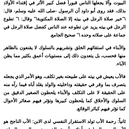
البيوت وألا يجعلها الناس قبوراً فضل كبير الأثر في إقتداء الأولاد
بذلك، فقد روى أبو داود أن الرسول -صلى الله عليه وسلم- قال:
\”خير صلاة الرجل في بيته إلا الصلاة المكتوبة\” وقال: \” تطوع
الرجل في بيته يزيد عن تطوعه عند الناس كفضل صلاة الرجل في
جماعة على صلاته وحده \” صحيح الجامع.
والأبناء في استقائهم الخلق وتشربهم بالسلوك لا يقنعون بالظاهر
منها فحسب، بل يتعدون ذلك إلى مستويات أعمق بكثير مما يظن
الآباء.
فالأب يعيش في بيته على طبيعته بغير تكلف، وهو الأمر الذي يجعله
يتصرف بما وقر في حقيقته وداخليته والولد يقلد أباه فيما رآه منه
على الحقيقة لا على التكلف والأبناء يلحظون الصغير الدقيق من
السلوك والأخلاق كما يلحظون كبيرها وتؤثر فيهم صغائر الأحوال
كما تؤثر فيهم كبائر الوقائع.
ثانياً: رحمة الأب تولد الاستقرار النفسي لدى الابن: الأب الناجح هو