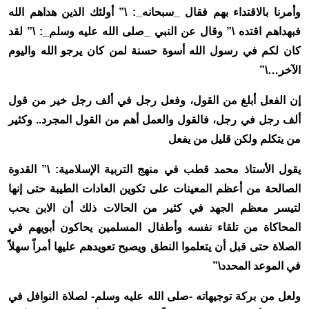
وأمرنا بالاقتداء بهم فقال _سبحانه_: \” أولئك الذين هداهم الله
فبهداهم اقتده \” وقال عن النبي _صلى الله عليه وسلم_: \” لقد
كان لكم في رسول الله أسوة حسنة لمن كان يرجو الله واليوم
الآخر…\”
إن الفعل أبلغ من القول، وفعل رجل في ألف رجل خير من قول
ألف رجل في رجل، فالقول والعمل أهم من القول المجرد.. وكثير
من يتكلم ولكن قليل من يفعل
يقول الأستاذ محمد قطب في منهج التربية الإسلامية: \” القدوة
الصالحة من أعظم المعينات على تكوين العادات الطيبة حتى إنها
لتيسر معظم الجهد في كثير من الحالات ذلك أن الابن يحب
المحاكاة من تلقاء نفسه وأطفال المسلمين يحاكون أبويهم في
الصلاة حتى قبل أن يتعلموا النطق ويصبح تعويدهم عليها أمراً سهلاً
في الموعد المحدد\”
ولعل من بركة توجيهاته -صلى الله عليه وسلم- لصلاة النوافل في