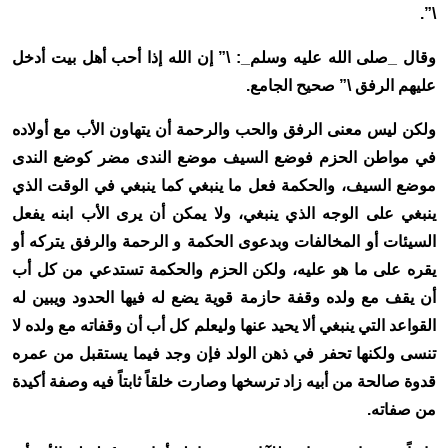
\”.
وقال _صلى الله عليه وسلم_: \” إن الله إذا أحب أهل بيت أدخل
عليهم الرفق \” صحيح الجامع.
ولكن ليس معنى الرفق والحب والرحمة أن يتهاون الأب مع أولاده
في مواطن الحزم فوضع السيف موضع الندى مضر كوضع الندى
موضع السيف، والحكمة فعل ما ينبغي كما ينبغي في الوقت الذي
ينبغي على الوجه الذي ينبغي، ولا يمكن أن يرى الأب ابنه يفعل
السيئات أو المخالفات وبدعوى الحكمة و الرحمة والرفق يتركه أو
يقره على ما هو عليه، ولكن الحزم والحكمة تستدعي من كل أب
أن يقف مع ولده وقفة حازمة قوية يضع له فيها الحدود ويبين له
القواعد التي ينبغي ألا يحيد عنها وليعلم كل أب أن وقفاته مع ولده لا
تنسى ولكنها تحفر في ذهن الولد فإن وجد فيما يستقبل من عمره
قدوة صالحة من أبيه زاد ترسخها وصارت خلقاً ثابتاً فيه وصفة أكيدة
من صفاته.