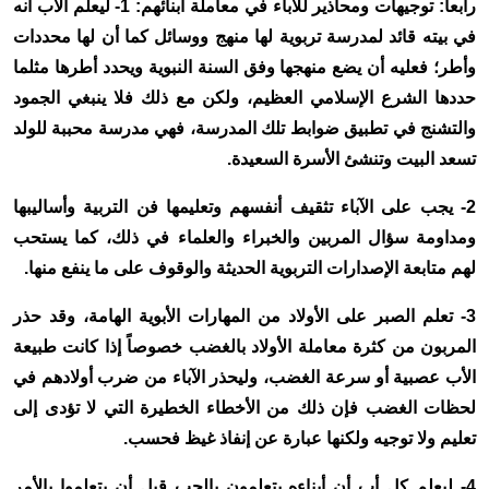
رابعاً: توجيهات ومحاذير للآباء في معاملة أبنائهم: 1- ليعلم الأب أنه
في بيته قائد لمدرسة تربوية لها منهج ووسائل كما أن لها محددات
وأطر؛ فعليه أن يضع منهجها وفق السنة النبوية ويحدد أطرها مثلما
حددها الشرع الإسلامي العظيم، ولكن مع ذلك فلا ينبغي الجمود
والتشنج في تطبيق ضوابط تلك المدرسة، فهي مدرسة محببة للولد
تسعد البيت وتنشئ الأسرة السعيدة.
2- يجب على الآباء تثقيف أنفسهم وتعليمها فن التربية وأساليبها
ومداومة سؤال المربين والخبراء والعلماء في ذلك، كما يستحب
لهم متابعة الإصدارات التربوية الحديثة والوقوف على ما ينفع منها.
3- تعلم الصبر على الأولاد من المهارات الأبوية الهامة، وقد حذر
المربون من كثرة معاملة الأولاد بالغضب خصوصاً إذا كانت طبيعة
الأب عصبية أو سرعة الغضب، وليحذر الآباء من ضرب أولادهم في
لحظات الغضب فإن ذلك من الأخطاء الخطيرة التي لا تؤدى إلى
تعليم ولا توجيه ولكنها عبارة عن إنفاذ غيظ فحسب.
4- ليعلم كل أب أن أبناءه يتعلمون بالحب قبل أن يتعلموا بالأمر