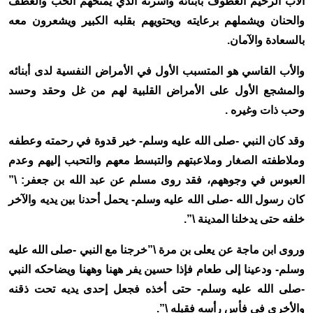
الأب الرحيم العطوف بأبنائه وأسرته الذي يمنحهم الحب والعطف
والحنان ويشملهم برعايته ويحتويهم بقلبه الكبير ويشعرون معه
بالسعادة والآمان.
والأب القاسي هو المتسبب الأول في الأمراض النفسية لدى أبنائه
والمشجع الأول على الأمراض القلبية لهم من غل وحقد وحسد
وحب ذات وغيره .
وقد كان النبي -صلى الله عليه وسلم- خير قدوة في رحمته وعطفه
وملاطفته الصغار وملاعبتهم والتبسط معهم والتحبب إليهم وعدم
العبوس في وجوههم، فقد روى مسلم عن عبد الله بن جعفر: \”
كان رسول الله -صلى الله عليه وسلم- يحمل أحدنا بين يديه والآخر
خلفه حتى يدخلنا المدينة \”.
وروى ابن ماجة عن يعلى بن مرة \”خرجنا مع النبي -صلى الله عليه
وسلم- ودعينا إلى طعام فإذا حسين يفر ههنا وههنا ويضاحكه النبي
-صلى الله عليه وسلم- حتى أخذه فجعل إحدى يديه تحت ذقنه
والأخرى في فأس رأسه فقبله \”.