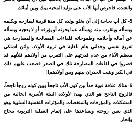
والشدة، فاحرص أيها الأب على توليد المحبة بينك وبين أبنائك.
5- كل أب بحاجة إلى أن يخلو بولده كل مدة قريبة ليمازحه ويكلمه
ويسأله ويتقرب منه ويسأله عما يحزنه أو يؤرقه أو لا يعجبه ويسأله
عن آماله وأحلامه وطموحاته فلقاءات المصالحة والمصارحة هي
تفريغ نفسي وجداني هام للغاية في تربية الأولاد، ولئن اشتكى
معظم الآباء من عدم قدرتهم على التقرب من أولادهم فلأنهم قد
قصروا في لقاءات المصارحة تلك في الصغر فصعب عليهم ذلك
في الكبر وبنيت الجدران بينهم وبين أولادهم!!
6- هناك علاقة قوية جداً بين كون الأب ناجحاً وبين كونه زوجاً ناجحاً،
فالزوج الناجح هو الذي يهيئ لأولاده البيئة الأسرية الخالية من
المشكلات والمؤرقات والمنغصات والمؤثرات النفسية السلبية وهو
الذي يعين زوجته ويساعدها على إتمام العملية التربوية بنجاح
وإنجاز.