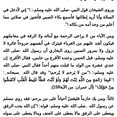
وروى الشيخان قول النبي -صلى الله عليه وسلم-: \” إني لأدخل في
الصلاة وأنا أريد إطالتها فأسمع بكاء الصبي فأتجوز في صلاتي مما
أعلم من وجد أمه من بكائه \”.
ومن الآباء من لا يراعى الرحمة مع أبنائه ولا الرقة في معاملتهم
فيكون أشد عليهم من الغرباء فيترك في أنفسهم جروحاً غائرة لا
تزول ولا بمرور السنين روى البخاري أن رسول الله -صلى الله
عليه وسلم- قبل الحسن وعنده الأقرع بن حابس، فقال الأقرع: إن
عندي عشرة من الولد ما قبلت منهم أحداً فقال النبي -صلى الله
عليه وسلم-: \”من لا يَرحم لا يُرحم\” وقد قال الله _سبحانه_:
\”فَبِمَا رَحْمَةٍ مِنَ اللَّهِ لِنْتَ لَهُمْ وَلَوْ كُنْتَ فَظّاً غَلِيظَ الْقَلْبِ لَانْفَضُّوا
مِنْ حَوْلِكَ\” (آل عمران: من الآية159).
ثالثاً: ومن يك حازماً فليقسُ أحياناً على من يرحم: فقد روى مسلم
عن رسول الله _صلى الله عليه وسلم- قوله: \”إن الله يحب الرفق
ويعطى على الرفق مالا يعطى على العنف ومالا يعطى على سواه