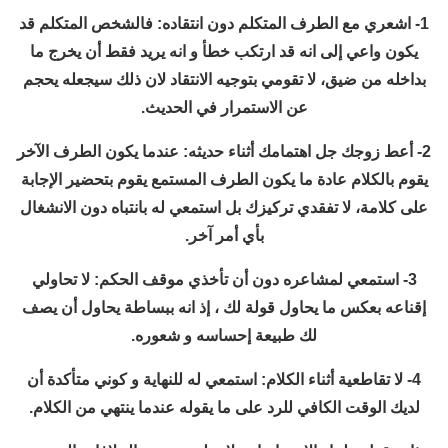
1- اشعري مع الطرف المتكلم دون انتقاده: فالشخص المتكلم قد
يكون واعي إلى انه قد ارتكب خطأ و انه يريد فقط أن يخرج ما
بداخله من ضيق، لا تقومي بتوجيه الانتقاد لان ذلك سيجعله يحجم
عن الاستمرار في الحديث.
2- أعط زوجك جل اهتمامك أثناء حديثه: عندما يكون الطرف الآخر
يقوم بالكلام عادة ما يكون الطرف المستمع يقوم بتحضير الإجابة
على كلامة، لا تفقدي تركيزك بل استمعي له بانتباه دون الانشغال
بأي أمر آخر.
3- استمعي لمشاعره دون أن تأخذي موقف الحكم: لا تحاولي
إقناعه بعكس ما يحاول قولة لك ، إذ انه ببساطة يحاول أن يصف
لك طبيعة إحساسه و شعوره.
4- لا تقاطعية أثناء الكلام: استمعي له للنهاية و كوني متأكدة أن
لديك الوقت الكافي للرد على ما يقوله عندما ينتهي من الكلام.