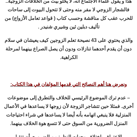
هذا و يقول علماء الاجتماع انه، لا يخلو بيت من الخلافات الزوجية..
فالشجار الزوجي لا مفر منه وحتى لا تتحول البيوت إلى ساحات
للحرب عقب كل مناقشة وحسب كتاب ( قواعد تعامل الأزواج) من
تأليف دبلين ثين وشيري شنيدر .
والذي يحتوي على 43 نصيحة تعلم الزوجين كيف يعيشان في سلام
دون أن يقدم أحدهما تنازلات ودون أن يصل الصراع بينهما لمرحلة
الكراهية.
ونعرض هنا أهم النصائح التي قدمها المؤلفان في هذا الكتاب:
– عدم ترك الموضوع الرئيسي للخلاف والتطرق إلى موضوعات
أخرى. فمثلا حين تتشاجر الزوجة لأن زوجها لا يساعدها في الأعمال
المنزلية فلا ينبغي اتهامه بأنه أيضا لا يساعدها في شراء احتياجات
المنزل الضرورية من السوق حتى لا تتسع هوة الخلاف بينهما.
– الاعتراف باختلاف وجهات النظر: من الضروري أن تتقبلي