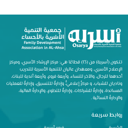
تتكون (أسرية) من (13) قطاعًا هي: مركز الإرشاد الأسري، ومركز
الإصلاح الأسري، ومعهدان عاليان للتنمية الأسرية للتدريب
أحدهما للرجال، والآخر للنساء، وأربعة فروع، وأربعة أندية للبنات،
وناديان للشباب، و مركزٌ إعلاميٌّ، وإدارةٌ للتنسيق، وإدارةٌ للعمليات
المساندة، وإدارةٌ للشراكات، وإدارةٌ للتطوع، والإدارةُ المالية،
والإدارةُ النسائية .
روابط سريعة