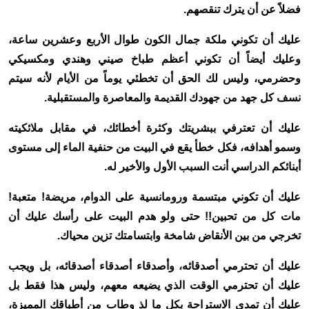
فضلاً عن أن يترك تنقصهم.
عليك أن تكوني ملكة جمال الكون طوال الأربع وعشرين ساعة،
وعليك أيضاً أن تكوني أعظم طباخ صيني وهندي ومكسيكي
وحضرمي، وليس لك الحق أن تخطئي يوماً من الأيام لأنه سيتم
نسف كل جهد من جهودك القديمة والمعاصرة والمستقبلية.
عليك أن تعترفي ببشريتك وكثرة أخطائك، في مقابل ملائكيته
وسمو أهدافه، فكل خطأ يقع في البيت من حنفية الماء إلى مستوى
أبنائكم الدراسي أنت السبب الأول والأخير له.
عليك أن تكوني مبتسمة ورومانسية على الدوام، مريضة! متعبة!
مات كل من تحبين!! حتى ولو هدم البيت على رأسك عليك أن
تخرجي من بين الأنقاض شامخة وابتسامتك تزين محياك.
عليك أن تحترمي أصدقائه، وأصدقاء أصدقاء أصدقائه، بل ويجب
عليك أن تحترمي الوقت الذي يضيعه معهم، وليس هذا فقط بل
عليك أن تمدي الاستراحة بكل ما لذ وطاب من أطباقك المميزة،