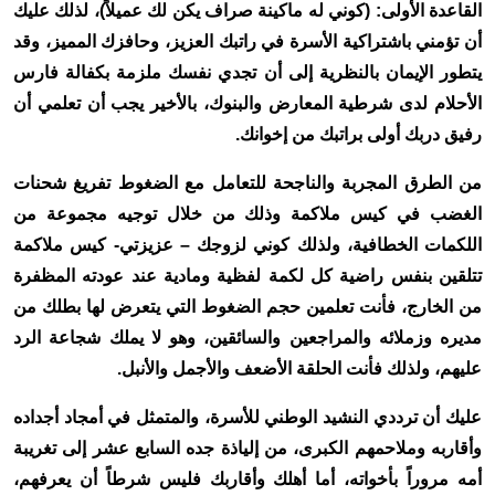
القاعدة الأولى: (كوني له ماكينة صراف يكن لك عميلاً)، لذلك عليك
أن تؤمني باشتراكية الأسرة في راتبك العزيز، وحافزك المميز، وقد
يتطور الإيمان بالنظرية إلى أن تجدي نفسك ملزمة بكفالة فارس
الأحلام لدى شرطية المعارض والبنوك، بالأخير يجب أن تعلمي أن
رفيق دربك أولى براتبك من إخوانك.
من الطرق المجربة والناجحة للتعامل مع الضغوط تفريغ شحنات
الغضب في كيس ملاكمة وذلك من خلال توجيه مجموعة من
اللكمات الخطافية، ولذلك كوني لزوجك – عزيزتي- كيس ملاكمة
تتلقين بنفس راضية كل لكمة لفظية ومادية عند عودته المظفرة
من الخارج، فأنت تعلمين حجم الضغوط التي يتعرض لها بطلك من
مديره وزملائه والمراجعين والسائقين، وهو لا يملك شجاعة الرد
عليهم، ولذلك فأنت الحلقة الأضعف والأجمل والأنبل.
عليك أن ترددي النشيد الوطني للأسرة، والمتمثل في أمجاد أجداده
وأقاربه وملاحمهم الكبرى، من إلياذة جده السابع عشر إلى تغريبة
أمه مروراً بأخواته، أما أهلك وأقاربك فليس شرطاً أن يعرفهم،