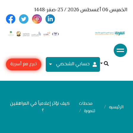
الخميس 06 أغسطس 2026 / 23-صفر-1448
حسابي الشحصي
تبرع مع أسرية
كيف نؤثر إعلامياً في المراهقين
محطات
الرئيسيه
؟
تنموية