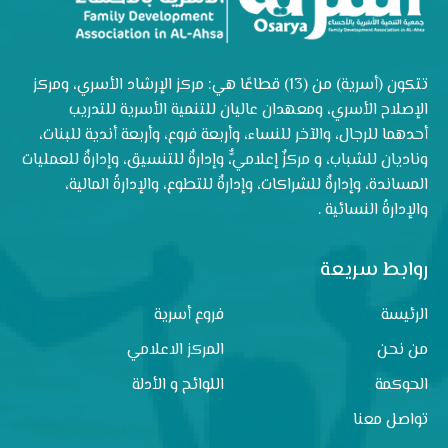
تتكون (أسرية) من (13) قطاعًا هي: مركز الإرشاد الأسري، ومركز
الإصلاح الأسري، ومعهدان عاليان للتنمية الأسرية للتدريب
أحدهما للرجال، والآخر للنساء، وأربعة فروع، وأربعة أندية للبنات،
وناديان للشباب، و مركزٌ إعلاميٌّ، وإدارةٌ للتنسيق، وإدارةٌ للعمليات
المساندة، وإدارةٌ للشراكات، وإدارةٌ للتطوع، والإدارةُ المالية،
والإدارةُ النسائية .
روابط سريعة
الرئيسة
فروع أسرية
من نحن
المركز الاعلامي
الحوكمة
اللوائح و الأدلة
تواصل معنا