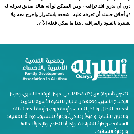
دون أن يدري انك تراقبه ، ومن الممكن لو أنه هناك صديق تعرفه له
ذو أخلاق حسنه أن تعرفه عليه . شجعه باستمرار واخرج معه ولا
تشعره بالقيود والمراقبة . هذا ما يمكن فعله الآن .
تتكون (أسرية) من (13) قطاعًا هي: مركز الإرشاد الأسري، ومركز
الإصلاح الأسري، ومعهدان عاليان للتنمية الأسرية للتدريب
أحدهما للرجال، والآخر للنساء، وأربعة فروع، وأربعة أندية للبنات،
وناديان للشباب، و مركزٌ إعلاميٌّ، وإدارةٌ للتنسيق، وإدارةٌ للعمليات
المساندة، وإدارةٌ للشراكات، وإدارةٌ للتطوع، والإدارةُ المالية،
والإدارةُ النسائية .