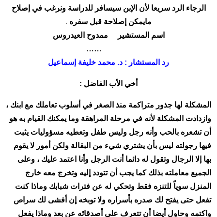
الرجاء الرد سريعا لأن الإبن سيسافر للدراسة ونرغب في إصلاح
.
مايمكن إصلاحة قبل سفره
اسم المستشير ممدوح العيدروس
……
رد المستشار : د. محمد خليفة إسماعيل
أخي الأب الفاضل :
المشكلة لها جذور متراكمة منذ الصغر في أسلوب تعاملك مع ابنك ،
وازدادت المشكلة لأنه في مرحلة المراهقة وما يمكنك القيام به هو
أن تشعره بالحب وأنه رجل وليس طفل وتعطيه مسؤوليات يثبت
فيها رجولته ليس بأن يشتري شيء من البقالة ولكن أمور لا يقوم
بها إلا الرجال وتقول له دائما أنت الرجل وأنا اعتمد عليك ، وعلى
الجميع معاملته بذلك كما يجب أن تتودد إليه وتخرج معه خارج
المنزل سوياً للتنزه فقط وتحكي له عن فترات شبابك وماذا كنت
تفعل حتى يفتح لك صدره بأسراره ولا توبخه إن أفشى لك سراص
واكتمه وحاول أيضا أن تتعرف على أصدقائه عن بعد وماذا يفعل