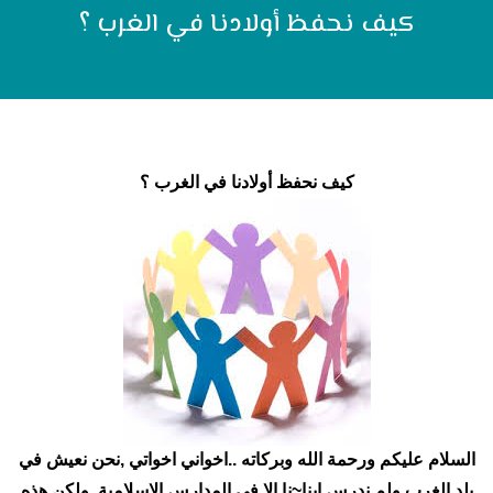
كيف نحفظ أولادنا في الغرب ؟
كيف نحفظ أولادنا في الغرب ؟
السلام عليكم ورحمة الله وبركاته ..اخواني اخواتي ,نحن نعيش في
بلد الغرب ولم ندرس ابنا~نا الا في المدارس الاسلامية ,ولكن هذه