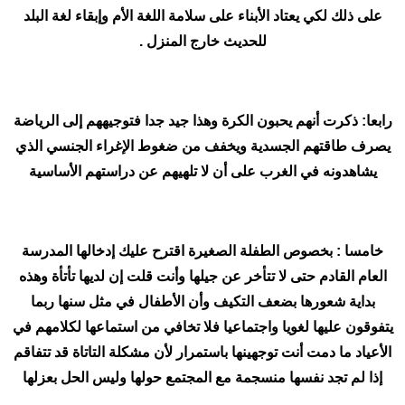
على ذلك لكي يعتاد الأبناء على سلامة اللغة الأم وإبقاء لغة البلد
للحديث خارج المنزل .
رابعا: ذكرت أنهم يحبون الكرة وهذا جيد جدا فتوجيههم إلى الرياضة
يصرف طاقتهم الجسدية ويخفف من ضغوط الإغراء الجنسي الذي
يشاهدونه في الغرب على أن لا تلهيهم عن دراستهم الأساسية
خامسا : بخصوص الطفلة الصغيرة اقترح عليك إدخالها المدرسة
العام القادم حتى لا تتأخر عن جيلها وأنت قلت إن لديها تأتأة وهذه
بداية شعورها بضعف التكيف وأن الأطفال في مثل سنها ربما
يتفوقون عليها لغويا واجتماعيا فلا تخافي من استماعها لكلامهم في
الأعياد ما دمت أنت توجهينها باستمرار لأن مشكلة التاتاة قد تتفاقم
إذا لم تجد نفسها منسجمة مع المجتمع حولها وليس الحل بعزلها