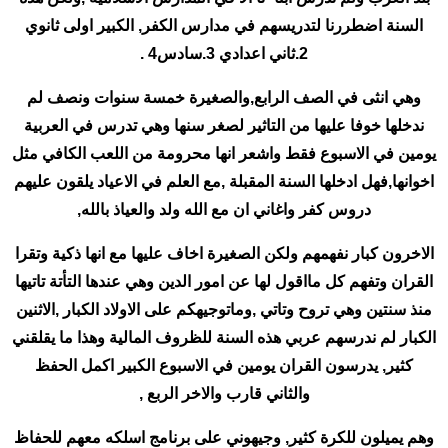
السنة اضطررنا لتدريسهم في مدارس الكفر, الكبير اولى ثانوي
2.ثاني اعدادي 3.سادس4 .
وهي انثى في الصف الرابع,والصغيرة خمسة سنوات ونصف لم
ندخلها خوفا عليها من التاثير لصغر سنها وهي تدرس في العربية
يومين في الاسبوع فقط واشعر انها محرومة من اللعب الكافي مثل
اخوانها,فهل ادخلها السنة المقبلة ,مع العلم في الاعياد يلقون عليهم
دروس كفر واغاني ان مع الله ولد والعياذ بالله,
الاخرون كبار نفهمهم ولكن الصغيرة اخاف عليها مع انها ذكية وتقرا
القران وتفهم كل مااقول لها عن امور الدين وهي عندها التأتة تاتيها
منذ سنتين وهي تروح وتاتي ,وماتوجيهكم على الاولاد الكبار ,الاثنين
الكبار لم ندرسهم عربي هذه السنة للظروف المالية وهذا ما يقلقني
كثير, يدرسون القران يومين في الاسبوع الكبير اكمل الحفظ
والثاني قارب والاخر الربع ,
وهم يميلون للكرة كثير, وجيهوني على برنامج اسلكه معهم للحفاظ