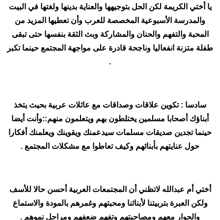
يا أختي الكريمة لكن الحل بتوجيهها والعناية بدينها ولغتها في البيت
والمدرسة الأسبوعية المخصصة للعرب وأن تعطيها المزيد من
المحبة والتفهم والحنان والمشاركة وبث الثقة بنفسها حتى تبقى
طفلة متزنة انفعاليا وناجحة قادرة على مواجهة المجتمع حينما تكبر
.
سادسا : تكوين علاقات وصداقات مع عائلات عربية بحيث يتخذ
أبناؤك أصحابا مسلمين يختلطون بهم ويتعلمون منهم::وأنت أيضا
حينما تجدين صديقات مسلمات سيدعمنك ويقوينك ويعلمنك أفكارا
حول عنايتهم بأبنائهم وكيف تعاطوا مع مشكلات المجتمع .
أختي أم عبدالله لاتظني أن المجتمعات العربية أحسن حالا للأسف
ولكن العبرة بتربيتنا لأبنائنا ومحبتهم وغمرهم بالمودة والاستماع
والحوار معهم ومصاحبتهم وتفهم ضعفهم ومراحل نموهم .