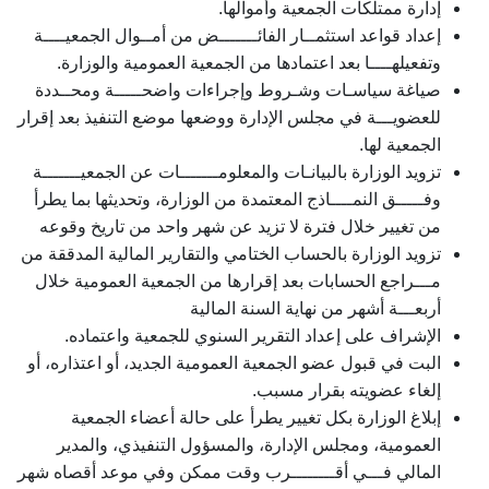
إدارة ممتلكات الجمعية وأموالها.
إعداد قواعد استثمــار الفائـــــــض من أمــوال الجمعيــــة
وتفعيلهــــا بعد اعتمادها من الجمعية العمومية والوزارة.
صياغة سياسـات وشـروط وإجراءات واضحـــــة ومحــددة
للعضويـــة في مجلس الإدارة ووضعها موضع التنفيذ بعد إقرار
الجمعية لها.
تزويد الوزارة بالبيانـات والمعلومـــــــات عن الجمعيـــــــة
وفـــــق النمــــاذج المعتمدة من الوزارة، وتحديثها بما يطرأ
من تغيير خلال فترة لا تزيد عن شهر واحد من تاريخ وقوعه
تزويد الوزارة بالحساب الختامي والتقارير المالية المدققة من
مـــراجع الحسابات بعد إقرارها من الجمعية العمومية خلال
أربعـــة أشهر من نهاية السنة المالية
الإشراف على إعداد التقرير السنوي للجمعية واعتماده.
البت في قبول عضو الجمعية العمومية الجديد، أو اعتذاره، أو
إلغاء عضويته بقرار مسبب.
إبلاغ الوزارة بكل تغيير يطرأ على حالة أعضاء الجمعية
العمومية، ومجلس الإدارة، والمسؤول التنفيذي، والمدير
المالي فـــي أقــــــــرب وقت ممكن وفي موعد أقصاه شهر