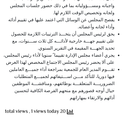
واجباته ومســـؤولياته بما في ذلك حضور جلسات المجلس
ولجانه وتخصيص الوقت اللازم لها.
يفصح المجلس عن الوسائل التي اعتمد عليها في تقييم أدائه
وأداء لجانه وأعضائه.
يحق لرئيس المجلس أن يتخـــذ الترتيبات اللازمة للحصول
على تقييم جهـــة خارجية لأدائـــه كل ثلاث ســـنوات، مع
تحديد الجهـــة المقيمة في التقرير السنوي.
يجري أعضاء مجلس الإدارة تقييما ً سنويا لأداء رئيس المجلس،
على ألا يحضر رئيس المجلس الاجتماع المخصص لهذا الغرض
تقـــوم المدير العام للجمعية بمراجعة أداء جميـــع العاملين
فيها دوريا، للتأكد مـــن اســـتيفائهم لجميـــع المتطلبات
الضروريـــة المتعلقـــة بوظائفهم، ومناقشـــة الموظفين
حيال أوجه قصورهم مع منحهم الفرصة الكافية لتحسين
أدائهم والارتقاء بمهاراتهم
, 1 views today
20 total views