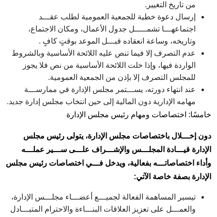
من تاريخ التغيير.
إرسال دعوة خطية للجمعية العمومية لطلب عقـــد
اجتماعهـــا تشمـــــل جدول الأعمال، ومكان الاجتماع،
وتاريخه، وساعة انعقاده قبـــل الموعد بوقتٍ كافٍ .
عدم التصرف إلا فيما تنص عليه اللائحة الأساسية وبالشروط
الواردة فيها، وإذا خلت اللائحة الأساسية من نص فلا يجوز
للمجلس التصرف إلا بإذن من الجمعية العمومية.
عند انتهاء دورته، يســـتمر مجلس الإدارة في ممارســـة
مهامه الإدارية دون المالية إلى حين انتخاب مجلس إدارة جديد.
خامسًا: اختصاصات ومهام رئيس مجلس الإدارة
دون إخـــلال باختصاصات مجلس الإدارة، يتولى رئيس مجلس
الإدارة قيـــادة المجلـــس والإشـــراف علـــى ســـير عملـــه
وأداء اختصاصاتـــه بفعالية، ويدخل فـــي اختصاصات رئيس مجلس
الإدارة بصفة خاصة الآتي
:
تيسير المساهمة الفعالة لجميـــع أعضـــاء مجلـــس الإدارة،
والعمـــل على تعزيز العلاقات البنـــاءة والاحترام المتبـــادل