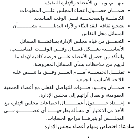
بينهـــم، وبيـــن الأعضاء والإدارة التنفيذية
ضمـــان حصـــول أعضاء المجلس علـــى المعلومات
الكاملـــة والصحيحـــة فـــي الوقت المناسب.
تشجيع ثقافة النقد البنّاء والآراء البديلــــــــة بشـــــــــأن
المسائل محل النقاش.
التحقـــق من قيام مجلس الإدارة بمناقشـــة المسائل
الأساســـية بشـــكل فعـــال وفـــي الوقـــت المناســـب،
والتأكد من حصول الأعضاء علـــى فرصة كافية لإبداء ما
لديهم من ملاحظات بشأن المسائل المعروضة.
تمثيـــل الجمعيـــة أمـــام الغيـــر وفـــق ما تنـــص عليه
اللائحة الأساسية للجمعية
ضمـــان وجـــود قنـــوات للتواصل الفعلي مع أعضاء الجمعية
العمومية، وإيصال آرائهم إلى مجلس الإدارة.
إعـــداد جـــــــدول أعمــــــــال اجتماعات مجلس الإدارة مع
الأخذ في الاعتبار أي مسألة يطرحهـــــا أي عضـــــــــو فـــي
المجلـــس أو يثيرهـــا مراجع الحسابات.
سادسًا : اختصاص ومهام أعضاء مجلس الإدارة