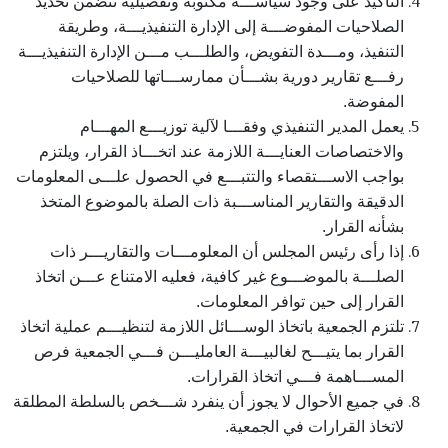
التأكيد على وجود سياســـة مكتوبة وتفصيلية تتضمن تحديد
الصلاحيات المفوضـــة إلى الإدارة التنفيذيـــة، وطريقة
التنفيذ، ومـــدة التفويض، والطلـــب مـــن الإدارة التنفيذيـــة
رفـــع تقارير دورية بشـــأن ممارســـاتها للصلاحيات
المفوضة.
يعمل المدير التنفيذي وفقـــا لآلية توزيـــع المهـــام
والاختصاصات العنايـــة اللازمة عند اتخـــاذ القرار، ويلتزم
بواجب الاســـتقصاء والتتبـــع في الحصول علـــى المعلومات
الدقيقة والتقارير المناســـبة ذات الصلة بالموضوع المتخذ
بشأنه القرار.
إذا رأى رئيس المجلس أن المعلومـــات والتقاريـــر ذات
الصلـــة بالموضـــوع غير كافية، فعليه الامتناع عـــن اتخاذ
القرار إلى حين توافر المعلومات.
تلتزم الجمعية باتخاذ الوســـائل اللازمة لتنظيـــم عملية اتخاذ
القرار بما يتيـــح لغالبيـــة العامليـــن فـــي الجمعية فرص
المســـاهمة فـــي اتخاذ القرارات.
في جميع الأحوال لا يجوز أن ينفرد شـــخص بالسلطة المطلقة
لاتخاذ القرارات في الجمعية.