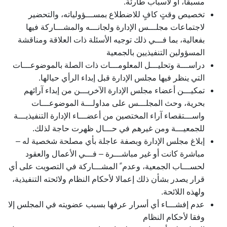
مسبقا، أو لأسباب طارئة.
تخصيص وقتٍ كافٍ للاضطلاع بمســـؤولياته، والتحضير
لاجتماعات مجلـــس الإدارة ولجانـــه والمشـــاركة فيها
بفعالية، بما فـــي ذلك توجيه الأسئلة ذات العلاقة ومناقشة
المسؤولين التنفيذيين بالجمعية
دراســـة وتحليـــل المعلومـــات ذات الصلة بالموضوعـــات
التي ينظر فيها مجلس الإدارة قبل إبداء الرأي حيالها.
تمكيـــن أعضاء مجلس الإدارة الآخريـــن من إبداء آرائهم
بحرية، وحث المجلـــس على مداولـــة الموضوعـــات
واســـتقصاء آراء المختصين من أعضـــاء الإدارة التنفيذيـــة
للجمعيـــة ومن غيرهم في حـــال ظهرت حاجة لذلك.
إبلاغ مجلس الإدارة وبصفة عاجلة بأي مصلحة شخصية له –
مباشرة كانت أو غير مباشـــرة – فـــي الأعمال والعقود
لحســـاب الجمعية، وعدم ً المشـــاركة في التصويت على أي
قرار يصدر بشأن ذلك إعمالا لأحكام النظام ولائحته التنفيذية،
ولهذه اللائحة.
عدم إفشـــاء أي أسرار عرفها بسبب عضويته في المجلس إلا
وفقا لأحكام النظام