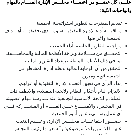
علـــى كل عضـــو من أعضـــاء مجلـــس الإدارة القيـــام بالمهام
والواجبات الآتية
:
تقديم المقترحات لتطوير استراتيجية الجمعية.
مراقبـــة أداء الإدارة التنفيذيـــة، ومـــدى تحقيقهـــا أهـــداف
الجمعية وأغراضها.
مراجعة التقارير الخاصة بأداء الجمعية.
التحقـــق من ســـلامة ونزاهة الأنظمة المالية والمحاســـبية،
بما في ذلك الأنظمة المتعلقة بإعداد التقارير المالية.
التحقق من أن الرقابة المالية ونظم إدارة المخاطر في
الجمعية قوية ومبررة.
إبداء الرأي في تعيين أعضاء الإدارة التنفيذية أو عزلهم.
الالتزام التام بأحكام النظام ولائحته التنفيذية، والأنظمة ذات
الصلة، واللائحة الأساسية للجمعية عند ممارسة مهام عضويته
في المجلس، والامتنـــاع عـــن القيـــام أو المشـــاركة فـــي
أي عمل يســـيء تدبير أمور الجمعية.
حضـــور اجتماعـــات مجلـــس الإدارة، وعـــدم التغيب
عنهـــا إلا لمبررات ُ موضوعية يـ ً شعر بها رئيس المجلس