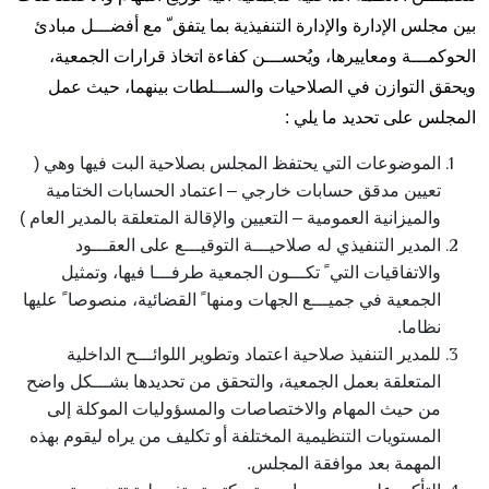
بين مجلس الإدارة والإدارة التنفيذية بما يتفق ّ مع أفضـــل مبادئ
الحوكمـــة ومعاييرها، ويُحســـن كفاءة اتخاذ قرارات الجمعية،
ويحقق التوازن في الصلاحيات والســـلطات بينهما، حيث عمل
المجلس على تحديد ما يلي :
الموضوعات التي يحتفظ المجلس بصلاحية البت فيها وهي (
تعيين مدقق حسابات خارجي – اعتماد الحسابات الختامية
والميزانية العمومية – التعيين والإقالة المتعلقة بالمدير العام )
المدير التنفيذي له صلاحيـــة التوقيـــع على العقـــود
والاتفاقيات التي ً تكـــون الجمعية طرفـــا فيها، وتمثيل
الجمعية في جميـــع الجهات ومنها ً القضائية، منصوصا ً عليها
نظاما.
للمدير التنفيذ صلاحية اعتماد وتطوير اللوائـــح الداخلية
المتعلقة بعمل الجمعية، والتحقق من تحديدها بشـــكل واضح
من حيث المهام والاختصاصات والمسؤوليات الموكلة إلى
المستويات التنظيمية المختلفة أو تكليف من يراه ليقوم بهذه
المهمة بعد موافقة المجلس.