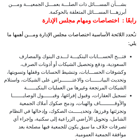
بشـــأن المســـائل ذات الصلـــة بعمـــل الجمعيـــة ومـــن
أبرزهـــا المســـائل المتعلقة بالحوكمة.
رابعًا : اختصاصات ومهام مجلس الإدارة
تـُحدد اللائحة الأساسية اختصاصات مجلس الإدارة ومـــن أهمها ما
يلي:
فتـــح الحســـابات البنكيـــة لـــدى البنوك والمصارف
السعودية، ودفع وتحصيل الشيكات أو أذونات الصرف،
وكشوفات الحســـابات، وتنشيط الحسابات وقفلها وتسويتها،
وتحديث البيانــــــات والاعتـــــــراض على الشيكات، واستلام
الشيكات المرتجعة وغيرها من العمليات البنكيــــــة
تسجيل العقارات، وقبول إفراغها، وقبــــــول الوصايـــــــا
والأوقـــــــــاف والهبات، ودمج صكوك أملاك الجمعية
وتجزئتها وفرزها، وتحديـــــث الصكوك، وإدخالها في النظام
الشامل، وتحويل الأراضي الزراعية إلى سكنية، وإجراء أي
تصرفات خلاف ما سبق يكون للجمعية فيها مصلحة بعد
موافقة الجمعية العمومية.