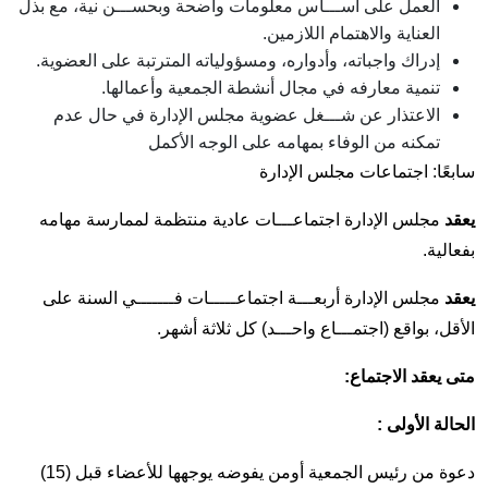
العمل على أســـاس معلومات واضحة وبحســـن نية، مع بذل
العناية والاهتمام اللازمين.
إدراك واجباته، وأدواره، ومسؤولياته المترتبة على العضوية.
تنمية معارفه في مجال أنشطة الجمعية وأعمالها.
الاعتذار عن شـــغل عضوية مجلس الإدارة في حال عدم
تمكنه من الوفاء بمهامه على الوجه الأكمل
سابعًا: اجتماعات مجلس الإدارة
يعقد
مجلس الإدارة اجتماعـــات عادية منتظمة لممارسة مهامه
بفعالية.
يعقد
مجلس الإدارة أربعـــة اجتماعـــــات فـــــــي السنة على
الأقل، بواقع (اجتمـــاع واحـــد) كل ثلاثة أشهر.
متى يعقد الاجتماع:
الحالة الأولى :
دعوة من رئيس الجمعية أومن يفوضه يوجهها للأعضاء قبل (15)