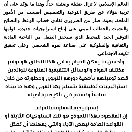
العالم الإسلامي لا تزال ضئيلة وضئيلة جداً. وهذا ما يؤكد على أن
تربية هؤلاء عن طريق التوعية والتحسيس أصبحت من الأمور
الملحة، بحيث صار من الضروري تفادي خطاب الوعظ والنصائح
والتشبث بالخطاب المبني على إنتاج استراتيجيات جديدة، قوامها
التوفير الجيد للمحيط الذي سيحفز الطفل من الناحية المادية
والثقافية والسلوكية على صناعة نموه الشخصي وعلى تحقيق
تكيفه الاجتماعي.
وأحسن ما يمكن القيام به في هذا النطاق هو توفير
مختلف المواد والوسائل التثقيفية المتنوعة للوالدين
قصد توعيتهم بأهمية دورهم التربوي وخطورته من خلال
استراتيجيات تطبيقية يتسلح بها المربي وهذا ما بيناه
سابقاً ونستمر في تأكيده وتأصيله.
إستراتيجية الممارسة المرنة :
إن المقصود بهذا النموذج هو تلك السلوكيات الثابتة أو
القواعد العامة لبعض الآباء والتي يمكنها أن تعدّل