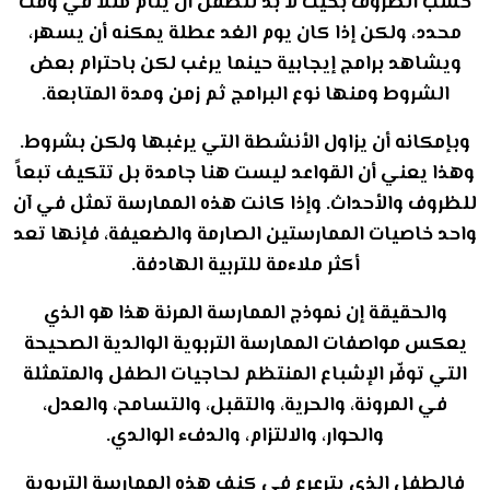
حسب الظروف بحيث لا بد للطفل أن ينام مثلاً في وقت
محدد، ولكن إذا كان يوم الغد عطلة يمكنه أن يسهر،
ويشاهد برامج إيجابية حينما يرغب لكن باحترام بعض
الشروط ومنها نوع البرامج ثم زمن ومدة المتابعة.
وبإمكانه أن يزاول الأنشطة التي يرغبها ولكن بشروط.
وهذا يعني أن القواعد ليست هنا جامدة بل تتكيف تبعاً
للظروف والأحداث. وإذا كانت هذه الممارسة تمثل في آن
واحد خاصيات الممارستين الصارمة والضعيفة، فإنها تعد
أكثر ملاءمة للتربية الهادفة.
والحقيقة إن نموذج الممارسة المرنة هذا هو الذي
يعكس مواصفات الممارسة التربوية الوالدية الصحيحة
التي توفّر الإشباع المنتظم لحاجيات الطفل والمتمثلة
في المرونة، والحرية، والتقبل، والتسامح، والعدل،
والحوار، والالتزام، والدفء الوالدي.
فالطفل الذي يترعرع في كنف هذه الممارسة التربوية