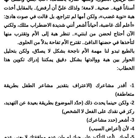
أسناناً قوية.. صحية.. لامعة؛ ولذلك عليَّ أن أرفض).. بالمقابل أخذت
هبة «نوبة غضب»، ولكن أمها لم تتراجع، بل قالت في صوت هادئ:
«أعلم أنك غاضبة، أحياناً أشعر أنني شديدة الاضطراب مثلك، ولكني
الآن أحتاج لحضن من ابنتي».. تنظر هبة إلى الأم وتقترب منها
لتأخذها في حضنها الدافئ.. تقترح الأم تفاحة بدلاً من الحلوى.
بالطبع تبدو لنا مهمة الأم ناجحة بشكل لا يصدّق، ولكن بتحليل
الحوار بين هبة ووالدتها بشكل دقيق يمكننا إدراك تكوين هذا
الخطاب:
1- أقدر مشاعرك (الاعتراف بتقدير مشاعر الطفل بطريقة
متعاطفة)
2- ولكن حينما يحدث ذلك (حدّد الموضوع بطريقة بعيدة عن التهديد،
ركز في نقدك على الفعل لا الشخص)
3- أشعر (حدد مشاعرك)
4- لأن (أعراض السبب)
5- أحبك.. (أعد التأكيد على حبك له وإن عدم موافقتك لا يعني عدم