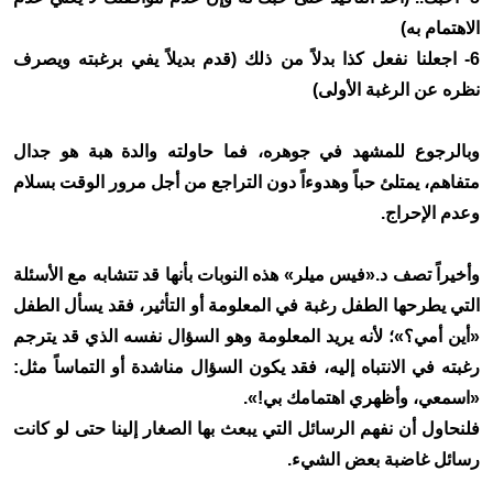
الاهتمام به)
6- اجعلنا نفعل كذا بدلاً من ذلك (قدم بديلاً يفي برغبته ويصرف
نظره عن الرغبة الأولى)
وبالرجوع للمشهد في جوهره، فما حاولته والدة هبة هو جدال
متفاهم، يمتلئ حباً وهدوءاً دون التراجع من أجل مرور الوقت بسلام
وعدم الإحراج.
وأخيراً تصف د.«فيس ميلر» هذه النوبات بأنها قد تتشابه مع الأسئلة
التي يطرحها الطفل رغبة في المعلومة أو التأثير، فقد يسأل الطفل
«أين أمي؟»؛ لأنه يريد المعلومة وهو السؤال نفسه الذي قد يترجم
رغبته في الانتباه إليه، فقد يكون السؤال مناشدة أو التماساً مثل:
«اسمعي، وأظهري اهتمامك بي!».
فلنحاول أن نفهم الرسائل التي يبعث بها الصغار إلينا حتى لو كانت
رسائل غاضبة بعض الشيء.