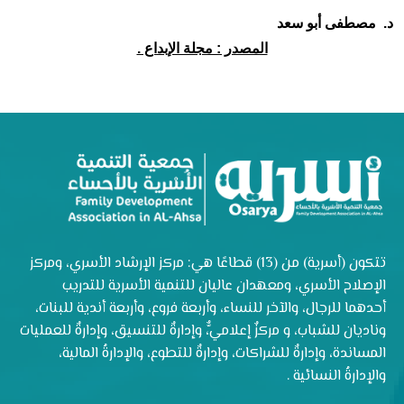
د. مصطفى أبو سعد
المصدر : مجلة الإبداع .
تتكون (أسرية) من (13) قطاعًا هي: مركز الإرشاد الأسري، ومركز
الإصلاح الأسري، ومعهدان عاليان للتنمية الأسرية للتدريب
أحدهما للرجال، والآخر للنساء، وأربعة فروع، وأربعة أندية للبنات،
وناديان للشباب، و مركزٌ إعلاميٌّ، وإدارةٌ للتنسيق، وإدارةٌ للعمليات
المساندة، وإدارةٌ للشراكات، وإدارةٌ للتطوع، والإدارةُ المالية،
والإدارةُ النسائية .