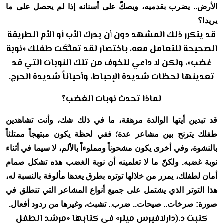
الأرض.. يضرب بقدميه، ويصكّ على أسنانه إذا لم يحصل على ما
يريد!؟
قد يتكرر ذلك المشهد دون أن يدرك الأب أو الأم الطريقة
الصحيحة للتعامل معه، باختصار لقد تملَّكَت طفلك «نوبة
غضب»، ولكن لا داعي للخوف من تلك النوبات التي قد
تعدينها لحظات شديدة الإحباط، وأحياناً شديدة الحرج.
لم
اذا تحدث نوبات الغضب؟
قد تبدين أيتها الوالدة مرهقة، ما في ذلك شك، وأنت تشاهدين
طفلك يترنح بين مشاعر عدة؛ ففي لحظة يكون مبتهجاً ممتلئاً
بالنشوة، وفي أخرى يكون مشحوناً ومملوءاً بالألم، لا سيما في أثناء
نوبة غضبه. ولكنّ ما لا تعلمينه أن نوبة الغضب هذه تشكل صمام
أمان لطفلك، يمرر من خلالها توتره بطرق يعدها مألوفة بالنسبة له،
هذا التوتر الذي يشتمل على جميع أنواع المشاعر التي تنطلق في
صورة: صرخات.. صيحات.. ضرب.. تشبث، وغيرها من ردود أفعال.
كتبت د.(دارلافيرس ميلر» في كتابها «مرشد الطفل