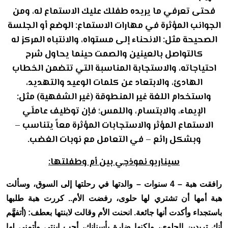
فحتى تعرفي ما يريده طفلك عليك الاستماع له، ومن
الجوانب المؤثرة في مهارات الاستماع: الوضع أو الجلسة
الصحيحة مثل: الانحناء إلى مستواه، والانتباه المركز له
كالتواصل بالعينين والصمت حينما يحاول شرح
احتياجاته، والاستجابة المناسبة التي تتضمن الخطاب
الهادئ، والابتعاد عن كلمات الوعيد والتهديد،
واستخدام اللغة غير المنطوقة (غير الشفهية) مثل:
الإيماء، والابتسام، واللمس؛ فإن توظيف عاملَي
الاستماع المؤثر والاستجابات المؤثرة معاً يتناسب –
وبشكل رائع – في التعامل مع نوبات الغضب.
سيناريو نموذجي بين أم وطفلتها:
رافقت هبة – 4 سنوات – والدتها في رحلتها إلى السوق، وسألت
هبة أمها أن تشتري لها حلوى، رفضت الأم.. كررت هبة طلبها
باستجداء وأكدت أنها جائعة. انحنت الأم وقالت لابنتها بعطف: (أتفهَّم
أنك تريدين الحلوى، ولكنها ضارة بأسنانك، أحب ابنتي وأتمنى لها