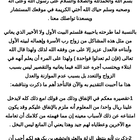
بسم الله والحمدلله والصلاة والسلام على رسول الله وعلى آله
وصحبه وسلم حياك الله أختي الكريمة في موقعك المستشار
ويسعدنا تواصلك معنا .
بالنسبة لما طرحته ياحبيبة فلستم البيت الأول ولا الأخير الذي يعاني
من مثل هذه المشاكل من زواج رب الأسرة وإهماله لبيته الأول
وأبناءه فالعدل عزيز إلا على من وفقه الله لذلك ولهذا قال الله
تعالى (فإن لم تعدلوا فواحدة ) ولهذا على المرء أن يعلم أنهه في
ابتلاء ويحتسب أجره عند الله فيما يعانيه والتقصير ليس بسبب
الزواج والتعدد بل بسبب عدم الموازنة والعدل
هذا ما أحببت التقديم به والآن فالنأخذ أهم ما ذكرت ونناقشه:
1-تقصيره معكم في الإنفاق وذلك من قولك /مع ذلك كله لايدخل
علينا ريال واحد/ من المعلوم أنه ملزم بالإنفاق عليكم وقد يكون
امتناعه عن ذلك لأسباب معينه إن مما فهمته من كلامك أن تعامله
مع الآخرين وعطاياه لهم جيد وهذا يعني أن المانع ليس البخل .
2-ذكرت /أنه ينتظر الزلة والعثرة/وتشعرين بكرهه لكم أحب أن