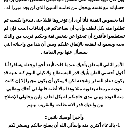
حساباته مع نفسه ويخجل من تعامله السيئ الذي لن يجد مبررا له .
أما بخصوص النفقة فأنا أرى أن تؤخروها قليلا حتى تبدءوا بكسبه ثم
تطلبوا منه بكل لطف وأدب أن يساعدكم في إنفاقات البيت فإن لم
تستطيعوا فأقترح أن تبحثوا عن شخص ثقة وحكيم قريب من والدك
يحبه ويسمع له ليقنعه بالإنفاق عليكم ويبين أن هذا من واجباته التي
سيسأل عنها يوم القيامة .
الأمر الثاني المتعلق بأخيك عندما قلت /أبعد أخونا وجعله يسافر/ أنا
أقول أحسني الظن بأبيك قدر المستطاع ولاتكيلي اللوم كله عليه قد
يكون دعاه للسفر وشجعه لكن لا يمكن أن يكون مجبرا إلا إن كانت
عودته مرتبطة بعقوبة مثلا وهذا مالا أظنه فلتهاتفي أخاك وتطلبي
منه العودة وبيني مدى حاجتكم له بكل لطف ولين وحاولي الإصلاح
بين والديك قدر الاستطاعة والتقريب بينهم .
وأخيرا أوصيك باثنين::
1- بالدعاء أكثري منه واسألي الله أن يصلح حالكم ويسخر لكم