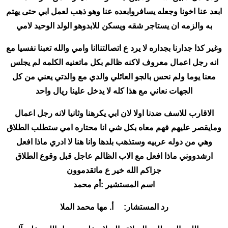
ابعد عنا اخونا وجعله يسافروابعده عنا وهو ذهب لعمل ابي حتى يهتم
به والزمه ان يستاجر شقه ويسكن للابدوهو الولد الوحيد لامي
وغير كذا جدارنا بجداره لا يرد ع اتصالتناانا وامي والله تعبنا نفسيا مع
انه رجل اعمال معروف لاكنه ظالم بكل ماتعنيه الكلمه لم يجلس
معنا يوما ولم نحس بالجو العائلي والدي مع والدتي يعني من كل
الجهات نعاني مع هذا كله لا يدخل علينا ريال واحد
الاقارب للاسف ضدنا اولا لان ابي يكرهنا وثانيا لانه رجل اعمال
ومايقصر عليهم فهم معاه بكل شي انا محتاره امي ستطلب الطلاق
وهي من دوله عربيه وستذهب بلدها وانا هنا لا ادري ماذا افعل
ارشدووني ماذا افعل مع الاب الظالم عاجل قبل وقوع الطلاق
جزاكم الله خير ع ماتقدموون
اسم المستشير :أم محمد
رد المستشار: أ. مها محمد الملا