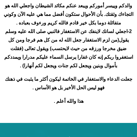
والدكم وييسر أموركم ويبعد عنكم مكائد الشيطان واجعلي الله هو
التجاءك وثقتك. بأن الأحوال ستكون أفضل مما هي عليه الآن وكوني
متفائلة دوما بكل خير قادم فالله كريم ورءوف بعباده .
2-اجعلي لسانك لاينفك عن الاستغفار فالنبي صلى الله عليه وسلم
يقول(من لزم الاستغفار جعل الله له من كل هم فرجا ومن كل
ضيق مخرجا ورزقه من حيث لايحتسب) ويقول تعالى (فقلت
استغفروا ربكم إنه كان غفارا يرسل السماء عليكم مدرارا ويمددكم
بأموال وبنين ويجعل لكم جنات ويجعل لكم أنهارا) .
جعلت الدعاء والاستغفار في الخاتمة ليكون أكثر ما يثبت في ذهنك
فهو ليس الحل الأخير بل هو الأساس .
هذا والله أعلم .