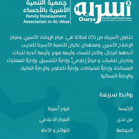
تتكون (أسرية) من (13) قطاعًا هي: مركز الإرشاد الأسري، ومركز
الإصلاح الأسري، ومعهدان عاليان للتنمية الأسرية للتدريب
أحدهما للرجال، والآخر للنساء، وأربعة فروع، وأربعة أندية للبنات،
وناديان للشباب، و مركزٌ إعلاميٌّ، وإدارةٌ للتنسيق، وإدارةٌ للعمليات
المساندة، وإدارةٌ للشراكات، وإدارةٌ للتطوع، والإدارةُ المالية،
والإدارةُ النسائية .
روابط سريعة
الرئيسة
فروع أسرية
من نحن
المركز الاعلامي
الحوكمة
اللوائح و الأدلة