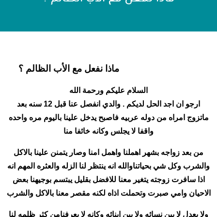
ماذا نفعل مع الأب الظالم ؟
السلام عليكم ورحمة الله
ارجو ان اجد الحل لديكم . والدي انفصل عنا قبل 12 سنه بعد
ماتزوج امراه من دوله عربيه فاصبح يدخل علينا باليوم مره واحده
واقفا لا يجلس وكانه خائفا منا
من بعد زواجه بشهر اهملنا واهمل امنا وصار يتمنن علينا بالاكل
والشرب وكل شي بحياتناوالله انه ينتظر لنا الزله والعثره المهم انه
اذا سافرت زوجته يتغير معنا للافضل بقليل يبتسم بوجيهنا بعض
الاحيان وامي صبرت وتحملت اذاه لكنه مقصر معنا بالاكل والشرب
ولا يعدل لا بين نسائه ولا بين ابنائه وكانه لا يعرفنامن كثر ظلمه لنا