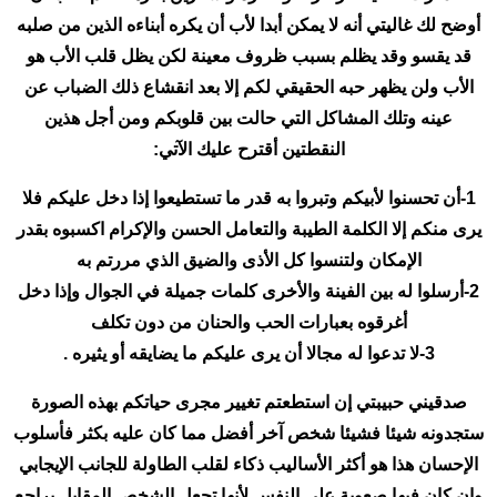
أوضح لك غاليتي أنه لا يمكن أبدا لأب أن يكره أبناءه الذين من صلبه
قد يقسو وقد يظلم بسبب ظروف معينة لكن يظل قلب الأب هو
الأب ولن يظهر حبه الحقيقي لكم إلا بعد انقشاع ذلك الضباب عن
عينه وتلك المشاكل التي حالت بين قلوبكم ومن أجل هذين
النقطتين أقترح عليك الآتي:
1-أن تحسنوا لأبيكم وتبروا به قدر ما تستطيعوا إذا دخل عليكم فلا
يرى منكم إلا الكلمة الطيبة والتعامل الحسن والإكرام اكسبوه بقدر
الإمكان ولتنسوا كل الأذى والضيق الذي مررتم به
2-أرسلوا له بين الفينة والأخرى كلمات جميلة في الجوال وإذا دخل
أغرقوه بعبارات الحب والحنان من دون تكلف
3-لا تدعوا له مجالا أن يرى عليكم ما يضايقه أو يثيره .
صدقيني حبيبتي إن استطعتم تغيير مجرى حياتكم بهذه الصورة
ستجدونه شيئا فشيئا شخص آخر أفضل مما كان عليه بكثر فأسلوب
الإحسان هذا هو أكثر الأساليب ذكاء لقلب الطاولة للجانب الإيجابي
وإن كان فيها صعوبة على النفس لأنها تجعل الشخص المقابل يراجع